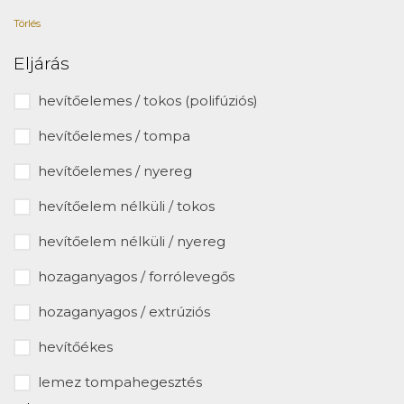
Törlés
Eljárás
hevítőelemes / tokos (polifúziós)
hevítőelemes / tompa
hevítőelemes / nyereg
hevítőelem nélküli / tokos
hevítőelem nélküli / nyereg
hozaganyagos / forrólevegős
hozaganyagos / extrúziós
hevítőékes
lemez tompahegesztés