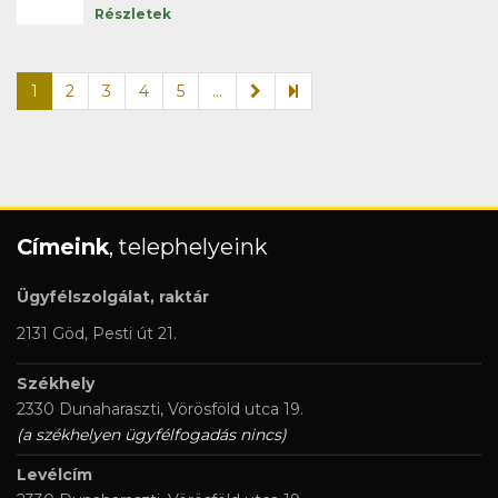
Részletek
1
2
3
4
5
...
Címeink
, telephelyeink
Ügyfélszolgálat, raktár
2131 Göd, Pesti út 21.
Székhely
2330 Dunaharaszti, Vörösföld utca 19.
(a székhelyen ügyfélfogadás nincs)
Levélcím