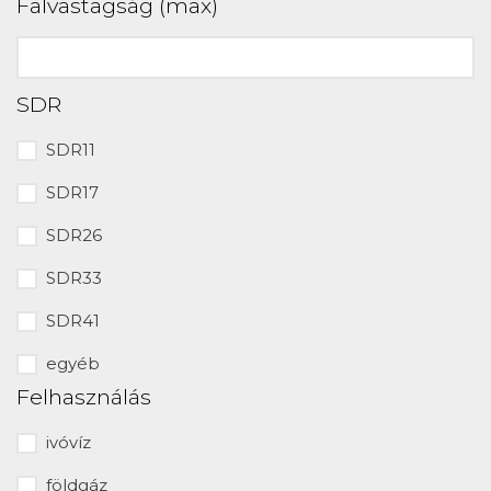
Falvastagság (max)
SDR
SDR11
SDR17
SDR26
SDR33
SDR41
egyéb
Felhasználás
ivóvíz
földgáz