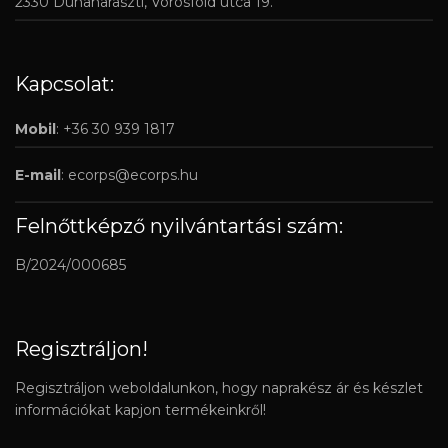
2330 Dunaharaszti, Vörösföld utca 19.
Kapcsolat:
Mobil
: +36 30 939 1817
E-mail
:
ecorps@ecorps.hu
Felnőttképző nyilvántartási szám:
B/2024/000685
Regisztráljon!
Regisztráljon weboldalunkon, hogy naprakész ár és készlet
információkat kapjon termékeinkről!