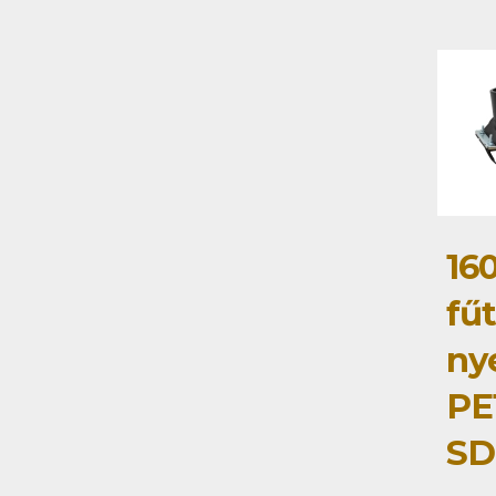
16
fű
ny
PE
SD