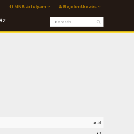
MNB árfolyam
Bejelentkezés
áz
acél
32