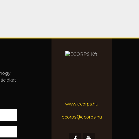
 hogy
mációkat
www.ecorps.hu
ecorps@ecorps.hu