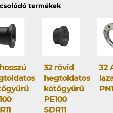
csolódó termékek
 hosszú
32 rövid
32 
gtoldatos
hegtoldatos
laz
tőgyűrű
kötőgyűrű
PN1
100
PE100
R11
SDR11