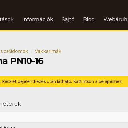
atások
Információk
Sajtó
Blog
Webáruh
s csőidomok
Vakkarimák
ma PN10-16
r, készlet bejelentkezés után látható. Kattintson a belépéshez.
méterek
ő (mm)