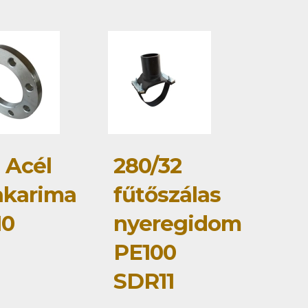
 Acél
280/32
akarima
fűtőszálas
10
nyeregidom
PE100
SDR11