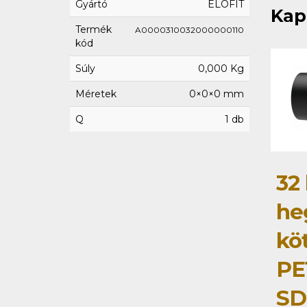
Gyártó
ELOFIT
Kap
Termék
A0000310032000000110
kód
Súly
0,000 Kg
Méretek
0×0×0 mm
Q
1 db
32
he
kö
PE
SD