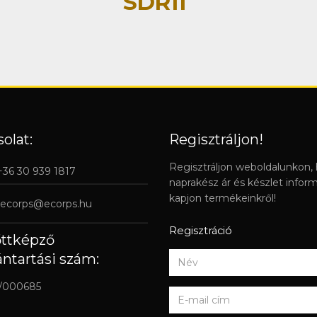
SDR11
olat:
Regisztráljon!
Regisztráljon weboldalunkon,
 +36 30 939 1817
naprakész ár és készlet infor
kapjon termékeinkről!
ecorps@ecorps.hu
Regisztráció
őttképző
ántartási szám:
/000685