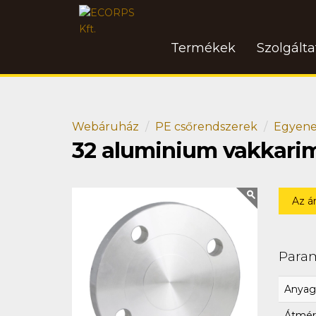
Termékek
Szolgált
Webáruház
PE csőrendszerek
Egyene
32 aluminium vakkari
Az á
Para
Anyag
Átmér