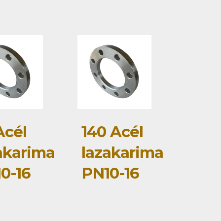
Acél
140 Acél
akarima
lazakarima
0-16
PN10-16