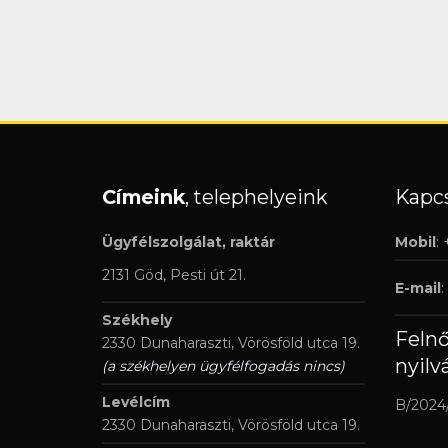
Címeink
, telephelyeink
Kapcs
Ügyfélszolgálat, raktár
Mobil
:
2131 Göd, Pesti út 21.
E-mail
:
Székhely
Feln
2330 Dunaharaszti, Vörösföld utca 19.
nyilv
(a székhelyen ügyfélfogadás nincs)
Levélcím
B/2024
2330 Dunaharaszti, Vörösföld utca 19.