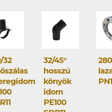
0/32
32/45°
280
tőszálas
hosszú
laz
eregidom
könyök
PN
100
idom
R11
PE100