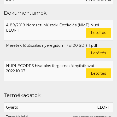
Dokumentumok
A-88/2019 Nemzeti Műszaki Értékelés (NMÉ) Nupi
ELOFIT
Letöltés
Méretek fűtőszálas nyeregidom PE100 SDR11.pdf
Letöltés
NUPI-ECORPS hivatalos forgalmazói nyilatkozat
2022.10.03.
Letöltés
Termékadatok
Gyártó
ELOFIT