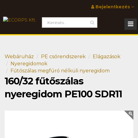
Bejelentkezés
Webáruház
PE csőrendszerek
Elágazások
Nyeregidomok
Fűtőszálas megfúró nélküli nyeregidom
160/32 fűtőszálas
nyeregidom PE100 SDR11