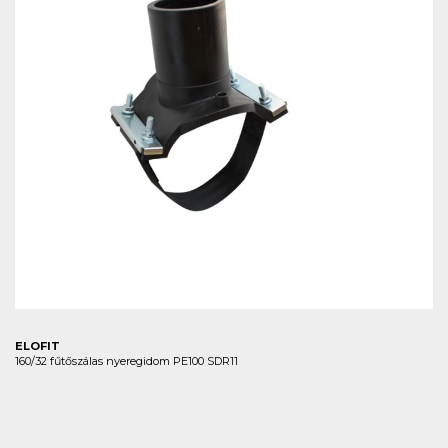
ELOFIT
160/32 fűtőszálas nyeregidom PE100 SDR11