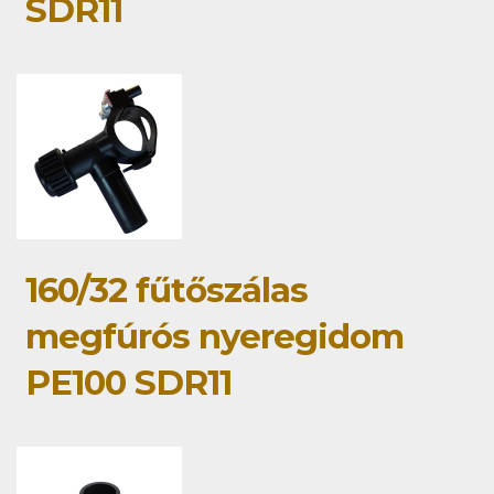
SDR11
160/32 fűtőszálas
megfúrós nyeregidom
PE100 SDR11