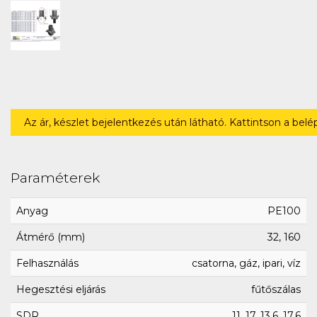
Az ár, készlet bejelentkezés után látható. Kattintson a bel
Paraméterek
Anyag
PE100
Átmérő (mm)
32, 160
Felhasználás
csatorna, gáz, ipari, víz
Hegesztési eljárás
fűtőszálas
SDR
11, 17, 13.6, 17.6