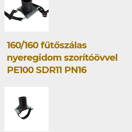
160/160 fűtőszálas
nyeregidom szorítóövvel
PE100 SDR11 PN16