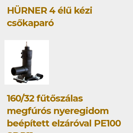
HÜRNER 4 élű kézi
csőkaparó
160/32 fűtőszálas
megfúrós nyeregidom
beépített elzáróval PE100