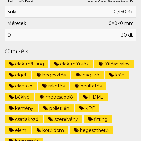
Termék kód
E0100130160003200110
Súly
0,460 Kg
Méretek
0×0×0 mm
Q
30 db
Címkék
elektrofitting
elektrofúziós
fűtőspirálos
elgef
hegesztős
leágazó
leág
elágazó
rákötés
beültetés
béklyó
megcsapoló
HDPE
kemény
polietilén
KPE
csatlakozó
szerelvény
fitting
elem
kötőidom
hegeszthető