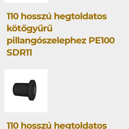
110 hosszú hegtoldatos
kötőgyűrű
pillangószelephez PE100
SDR11
110 hosszú hegtoldatos