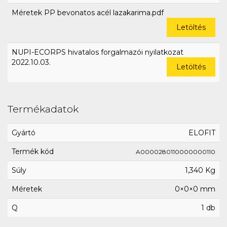
Méretek PP bevonatos acél lazakarima.pdf
Letöltés
NUPI-ECORPS hivatalos forgalmazói nyilatkozat
2022.10.03.
Letöltés
Termékadatok
Gyártó
ELOFIT
Termék kód
A0000280110000000110
Súly
1,340 Kg
Méretek
0×0×0 mm
Q
1 db