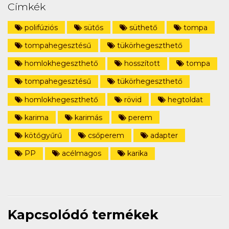
Címkék
polifúziós
sütős
süthető
tompa
tompahegesztésű
tükörhegeszthető
homlokhegeszthető
hosszított
tompa
tompahegesztésű
tükörhegeszthető
homlokhegeszthető
rövid
hegtoldat
karima
karimás
perem
kötőgyűrű
csőperem
adapter
PP
acélmagos
karika
Kapcsolódó termékek