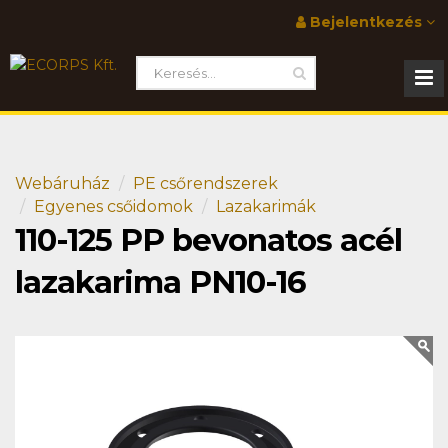
Bejelentkezés
Webáruház
PE csőrendszerek
Egyenes csőidomok
Lazakarimák
110-125 PP bevonatos acél
lazakarima PN10-16