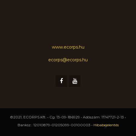
www.ecorps.hu
ecorps@ecorps.hu
©2021, ECORPS Kft. • Cg: 13-09-186929 • Adószám: 11747721-2-13 •
Banksz.: 12010879-01205099-00100003 •
Hibabejelentés