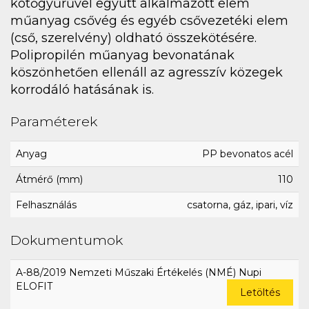
kötőgyűrűvel együtt alkalmazott elem
műanyag csővég és egyéb csővezetéki elem
(cső, szerelvény) oldható összekötésére.
Polipropilén műanyag bevonatának
köszönhetően ellenáll az agresszív közegek
korrodáló hatásának is.
Paraméterek
Anyag
PP bevonatos acél
Átmérő (mm)
110
Felhasználás
csatorna, gáz, ipari, víz
Dokumentumok
A-88/2019 Nemzeti Műszaki Értékelés (NMÉ) Nupi
ELOFIT
Letöltés