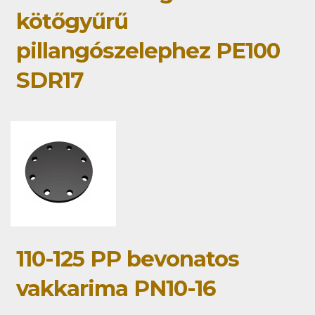
kötőgyűrű
pillangószelephez PE100
SDR17
110-125 PP bevonatos
vakkarima PN10-16