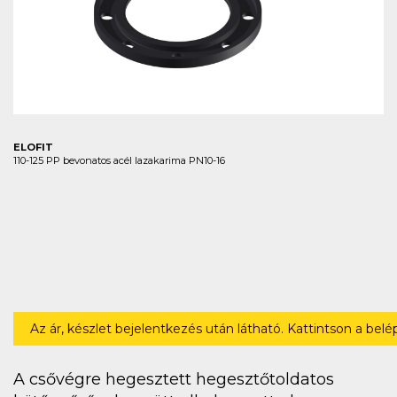
ELOFIT
110-125 PP bevonatos acél lazakarima PN10-16
Az ár, készlet bejelentkezés után látható. Kattintson a bel
A csővégre hegesztett hegesztőtoldatos