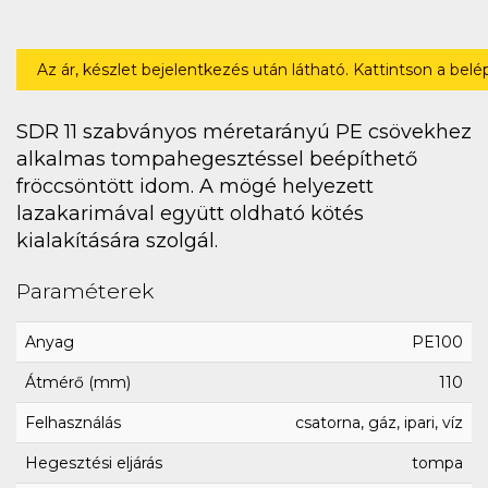
Az ár, készlet bejelentkezés után látható. Kattintson a bel
SDR 11 szabványos méretarányú PE csövekhez
alkalmas tompahegesztéssel beépíthető
fröccsöntött idom. A mögé helyezett
lazakarimával együtt oldható kötés
kialakítására szolgál.
Paraméterek
Anyag
PE100
Átmérő (mm)
110
Felhasználás
csatorna, gáz, ipari, víz
Hegesztési eljárás
tompa