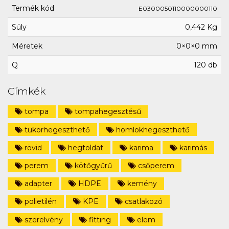
Termék kód
E0300050110000000110
Súly
0,442 Kg
Méretek
0×0×0 mm
Q
120 db
Címkék
tompa
tompahegesztésű
tükörhegeszthető
homlokhegeszthető
rövid
hegtoldat
karima
karimás
perem
kötőgyűrű
csőperem
adapter
HDPE
kemény
polietilén
KPE
csatlakozó
szerelvény
fitting
elem