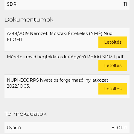
SDR
11
Dokumentumok
A-88/2019 Nemzeti Műszaki Értékelés (NMÉ) Nupi
ELOFIT
Letöltés
Méretek rövid hegtoldatos kötőgyűrű PE100 SDR11.pdf
Letöltés
NUPI-ECORPS hivatalos forgalmazói nyilatkozat
2022.10.03.
Letöltés
Termékadatok
Gyártó
ELOFIT