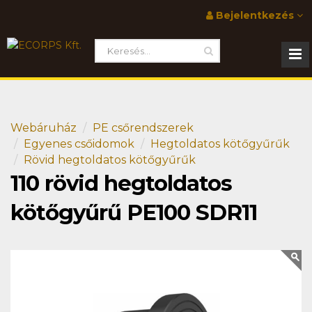
Bejelentkezés
Webáruház
PE csőrendszerek
Egyenes csőidomok
Hegtoldatos kötőgyűrűk
Rövid hegtoldatos kötőgyűrűk
110 rövid hegtoldatos
kötőgyűrű PE100 SDR11