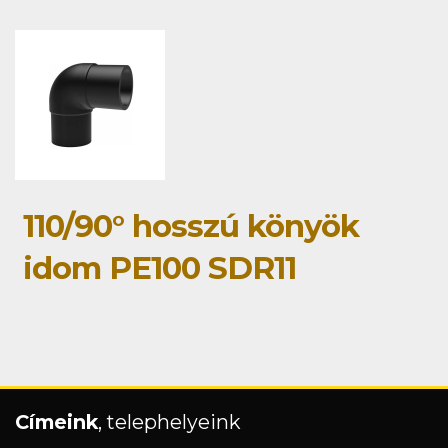
110/90° hosszú könyök
idom PE100 SDR11
Címeink
, telephelyeink