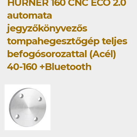
HÜRNER 160 CNC ECO 2.0
automata
jegyzőkönyvezős
tompahegesztőgép teljes
befogósorozattal (Acél)
40-160 +Bluetooth