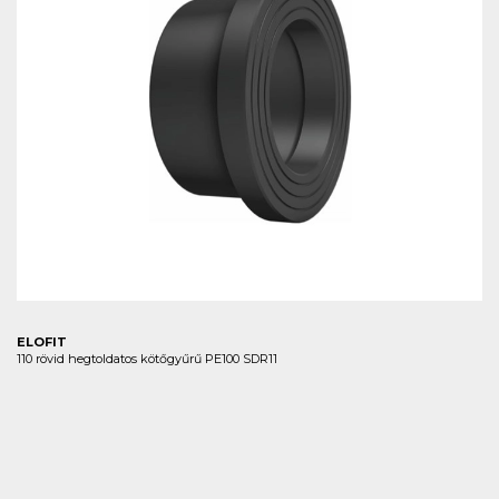
ELOFIT
110 rövid hegtoldatos kötőgyűrű PE100 SDR11