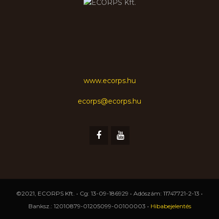
www.ecorps.hu
ecorps@ecorps.hu
©2021, ECORPS Kft. • Cg: 13-09-186929 • Adószám: 11747721-2-13 •
Banksz.: 12010879-01205099-00100003 •
Hibabejelentés