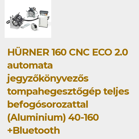
HÜRNER 160 CNC ECO 2.0
automata
jegyzőkönyvezős
tompahegesztőgép teljes
befogósorozattal
(Aluminium) 40-160
+Bluetooth