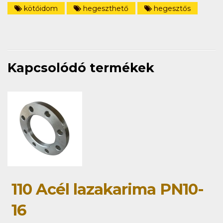
kötőidom
hegeszthető
hegesztős
Kapcsolódó termékek
110 Acél lazakarima PN10-
16