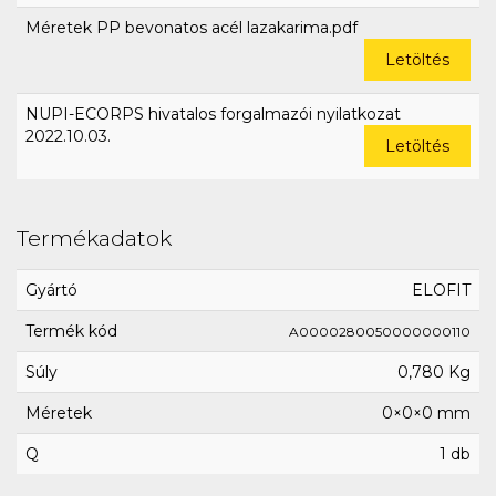
Méretek PP bevonatos acél lazakarima.pdf
Letöltés
NUPI-ECORPS hivatalos forgalmazói nyilatkozat
2022.10.03.
Letöltés
Termékadatok
Gyártó
ELOFIT
Termék kód
A0000280050000000110
Súly
0,780 Kg
Méretek
0×0×0 mm
Q
1 db