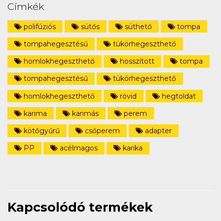
Címkék
polifúziós
sütős
süthető
tompa
tompahegesztésű
tükörhegeszthető
homlokhegeszthető
hosszított
tompa
tompahegesztésű
tükörhegeszthető
homlokhegeszthető
rövid
hegtoldat
karima
karimás
perem
kötőgyűrű
csőperem
adapter
PP
acélmagos
karika
Kapcsolódó termékek