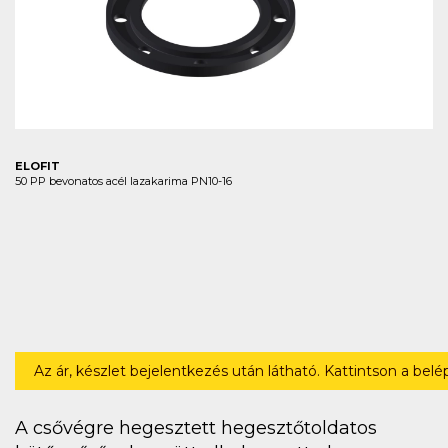
ELOFIT
50 PP bevonatos acél lazakarima PN10-16
Az ár, készlet bejelentkezés után látható. Kattintson a bel
A csővégre hegesztett hegesztőtoldatos