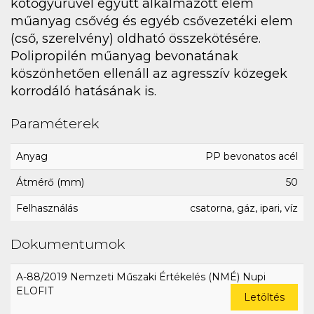
kötőgyűrűvel együtt alkalmazott elem
műanyag csővég és egyéb csővezetéki elem
(cső, szerelvény) oldható összekötésére.
Polipropilén műanyag bevonatának
köszönhetően ellenáll az agresszív közegek
korrodáló hatásának is.
Paraméterek
Anyag
PP bevonatos acél
Átmérő (mm)
50
Felhasználás
csatorna, gáz, ipari, víz
Dokumentumok
A-88/2019 Nemzeti Műszaki Értékelés (NMÉ) Nupi
ELOFIT
Letöltés