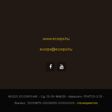
www.ecorps.hu
ecorps@ecorps.hu
©2021, ECORPS Kft. • Cg: 13-09-186929 • Adószám: 11747721-2-13 •
Banksz.: 12010879-01205099-00100003 •
Hibabejelentés