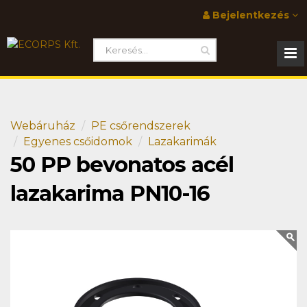
Bejelentkezés
Webáruház
PE csőrendszerek
Egyenes csőidomok
Lazakarimák
50 PP bevonatos acél
lazakarima PN10-16