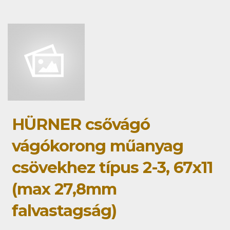
HÜRNER csővágó
vágókorong műanyag
csövekhez típus 2-3, 67x11
(max 27,8mm
falvastagság)