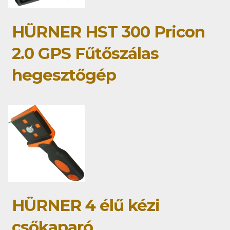
HÜRNER HST 300 Pricon
2.0 GPS Fűtőszálas
hegesztőgép
HÜRNER 4 élű kézi
csőkaparó