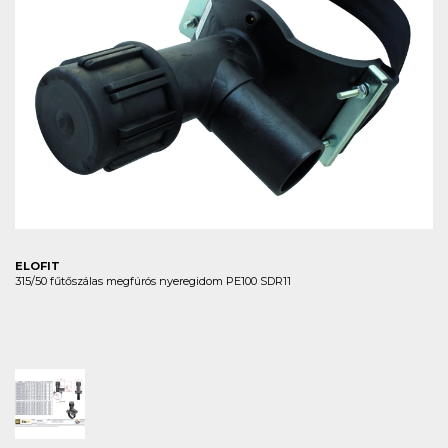
ELOFIT
315/50 fűtőszálas megfúrós nyeregidom PE100 SDR11