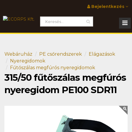
Bejelentkezés
Webáruház
PE csőrendszerek
Elágazások
Nyeregidomok
Fűtőszálas megfúrós nyeregidomok
315/50 fűtőszálas megfúrós
nyeregidom PE100 SDR11