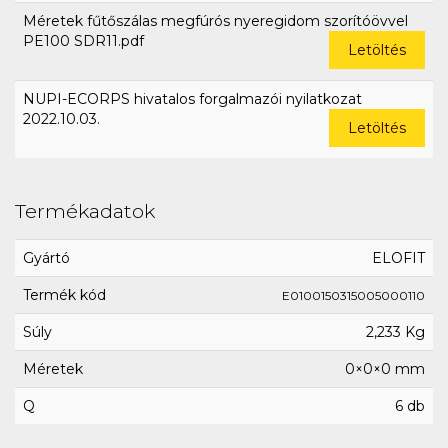
Méretek fűtőszálas megfúrós nyeregidom szorítóövvel
PE100 SDR11.pdf
Letöltés
NUPI-ECORPS hivatalos forgalmazói nyilatkozat
2022.10.03.
Letöltés
Termékadatok
Gyártó
ELOFIT
Termék kód
E0100150315005000110
Súly
2,233 Kg
Méretek
0×0×0 mm
Q
6 db