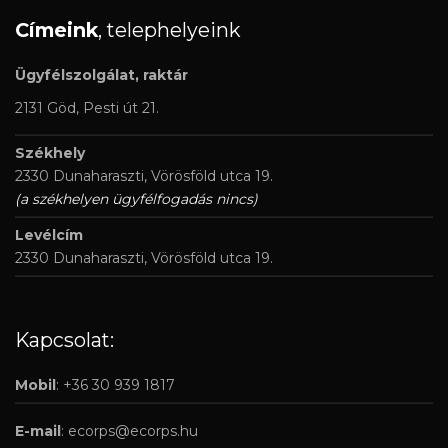
Címeink
, telephelyeink
Ügyfélszolgálat, raktár
2131 Göd, Pesti út 21.
Székhely
2330 Dunaharaszti, Vörösföld utca 19.
(a székhelyen ügyfélfogadás nincs)
Levélcím
2330 Dunaharaszti, Vörösföld utca 19.
Kapcsolat:
Mobil
: +36 30 939 1817
E-mail
:
ecorps@ecorps.hu