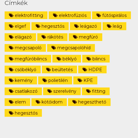
Címkék
elektrofitting
elektrofúziós
fűtőspirálos
elgef
hegesztős
leágazó
leág
elágazó
rákötés
megfúró
megcsapoló
megcsapolóhíd
megfúróbilincs
béklyó
bilincs
csőbéklyó
beültetés
HDPE
kemény
polietilén
KPE
csatlakozó
szerelvény
fitting
elem
kötőidom
hegeszthető
hegesztős