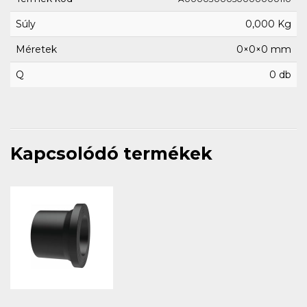
Súly
0,000 Kg
Méretek
0×0×0 mm
Q
0 db
Kapcsolódó termékek