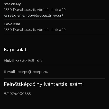
Székhely
2330 Dunaharaszti, Vörösföld utca 19.
(a székhelyen ügyfélfogadás nincs)
Levélcím
2330 Dunaharaszti, Vörösföld utca 19.
Kapcsolat:
Mobil
: +36 30 939 1817
E-mail
:
ecorps@ecorps.hu
Felnőttképző nyilvántartási szám:
B/2024/000685