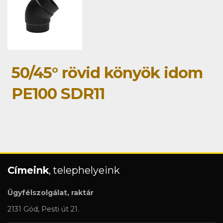
50/45° rövid könyök idom
PE100 SDR11
Címeink
, telephelyeink
Ügyfélszolgálat, raktár
2131 Göd, Pesti út 21.