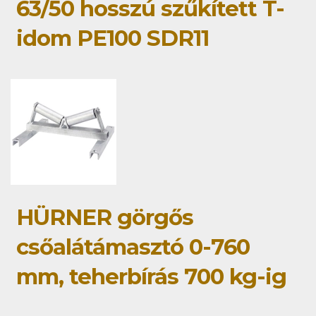
63/50 hosszú szűkített T-
idom PE100 SDR11
HÜRNER görgős
csőalátámasztó 0-760
mm, teherbírás 700 kg-ig