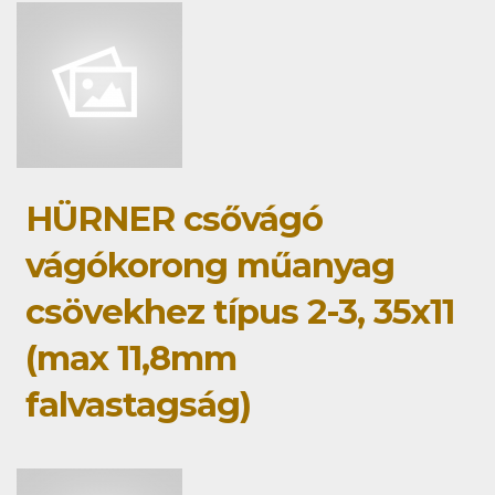
HÜRNER csővágó
vágókorong műanyag
csövekhez típus 2-3, 35x11
(max 11,8mm
falvastagság)