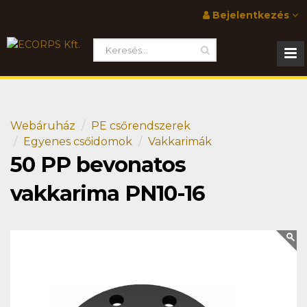
Bejelentkezés
Webáruház
PE csőrendszerek
Egyenes csőidomok
Vakkarimák
50 PP bevonatos
vakkarima PN10-16