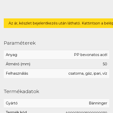
Az ár, készlet bejelentkezés után látható. Kattintson a bel
Paraméterek
Anyag
PP bevonatos acél
Átmérő (mm)
50
Felhasználás
csatorna, gáz, ipari, víz
Termékadatok
Gyártó
Bänninger
Termék kód
A0000300050000000110