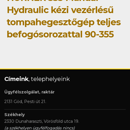
Hydraulic kézi vezérlésű
tompahegesztőgép teljes
befogósorozattal 90-355
Címeink
, telephelyeink
Ügyfélszolgálat, raktár
2131 Göd, Pesti út 21.
Székhely
2330 Dunaharaszti, Vörösföld utca 19.
(a székhelyen ügyfélfogadás nincs)