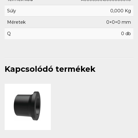
Súly
0,000 Kg
Méretek
0×0×0 mm
Q
0 db
Kapcsolódó termékek