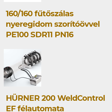
160/160 fűtőszálas
nyeregidom szorítóövvel
PE100 SDR11 PN16
HÜRNER 200 WeldControl
EF félautomata