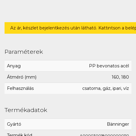
Az ár, készlet bejelentkezés után látható. Kattintson a bel
Paraméterek
Anyag
PP bevonatos acél
Átmérő (mm)
160, 180
Felhasználás
csatorna, gáz, ipari, víz
Termékadatok
Gyártó
Bänninger
Termék kód
A0000300180000000110