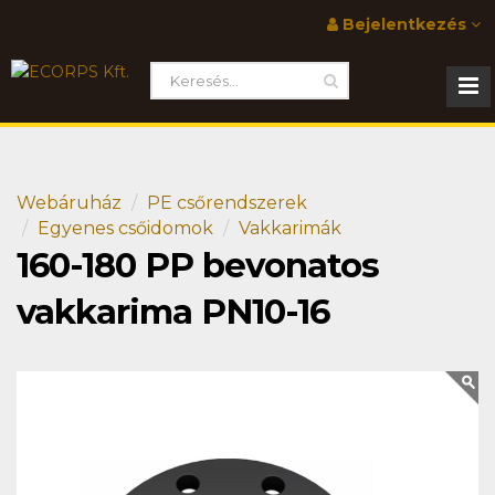
Bejelentkezés
Webáruház
PE csőrendszerek
Egyenes csőidomok
Vakkarimák
160-180 PP bevonatos
vakkarima PN10-16