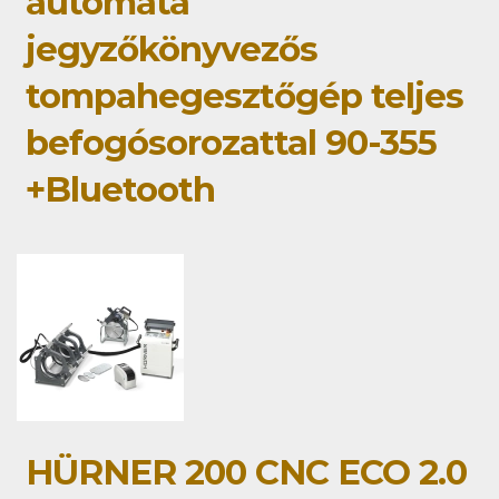
automata
jegyzőkönyvezős
tompahegesztőgép teljes
befogósorozattal 90-355
+Bluetooth
HÜRNER 200 CNC ECO 2.0