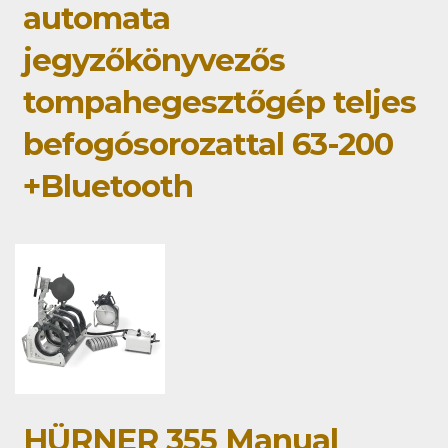
automata
jegyzőkönyvezős
tompahegesztőgép teljes
befogósorozattal 63-200
+Bluetooth
HÜRNER 355 Manual