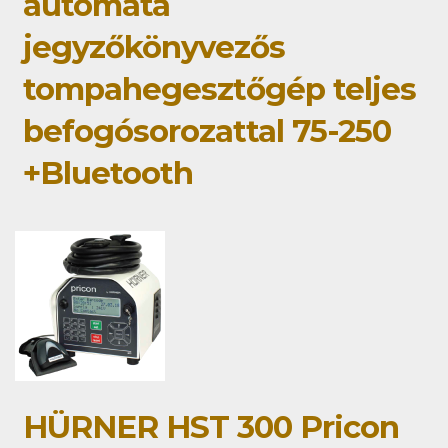
automata
jegyzőkönyvezős
tompahegesztőgép teljes
befogósorozattal 75-250
+Bluetooth
HÜRNER HST 300 Pricon