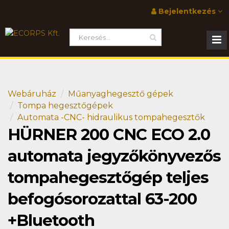
Bejelentkezés
Webáruház
Műanyaghegesztő gépek
Tompa hegesztőgépek
Automata -CNC- hidraulikus tompahegesztők
HÜRNER 200 CNC ECO 2.0
automata jegyzőkönyvezős
tompahegesztőgép teljes
befogósorozattal 63-200
+Bluetooth