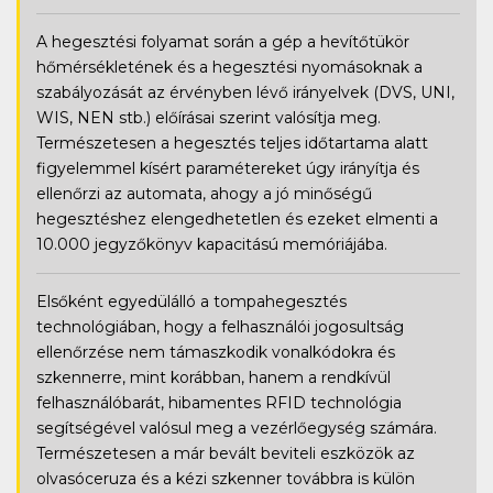
A hegesztési folyamat során a gép a hevítőtükör
hőmérsékletének és a hegesztési nyomásoknak a
szabályozását az érvényben lévő irányelvek (DVS, UNI,
WIS, NEN stb.) előírásai szerint valósítja meg.
Természetesen a hegesztés teljes időtartama alatt
figyelemmel kísért paramétereket úgy irányítja és
ellenőrzi az automata, ahogy a jó minőségű
hegesztéshez elengedhetetlen és ezeket elmenti a
10.000 jegyzőkönyv kapacitású memóriájába.
Elsőként egyedülálló a tompahegesztés
technológiában, hogy a felhasználói jogosultság
ellenőrzése nem támaszkodik vonalkódokra és
szkennerre, mint korábban, hanem a rendkívül
felhasználóbarát, hibamentes RFID technológia
segítségével valósul meg a vezérlőegység számára.
Természetesen a már bevált beviteli eszközök az
olvasóceruza és a kézi szkenner továbbra is külön