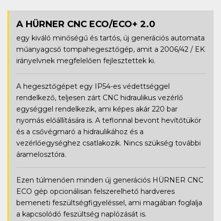
A HÜRNER CNC ECO/ECO+ 2.0
egy kiváló minőségű és tartós, új generációs automata
műanyagcső tompahegesztőgép, amit a 2006/42 / EK
irányelvnek megfelelően fejlesztettek ki.
A hegesztőgépet egy IP54-es védettséggel
rendelkező, teljesen zárt CNC hidraulikus vezérlő
egységgel rendelkezik, ami képes akár 220 bar
nyomás előállítására is. A teflonnal bevont hevítőtükör
és a csővégmaró a hidraulikához és a
vezérlőegységhez csatlakozik. Nincs szükség további
áramelosztóra.
Ezen túlmenően minden új generációs HÜRNER CNC
ECO gép opcionálisan felszerelhető hardveres
bemeneti feszültségfigyeléssel, ami magában foglalja
a kapcsolódó feszültség naplózását is.