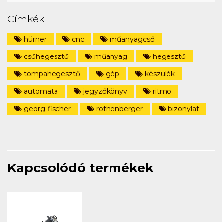
Címkék
hürner
cnc
műanyagcső
csőhegesztő
műanyag
hegesztő
tompahegesztő
gép
készülék
automata
jegyzőkönyv
ritmo
georg-fischer
rothenberger
bizonylat
Kapcsolódó termékek