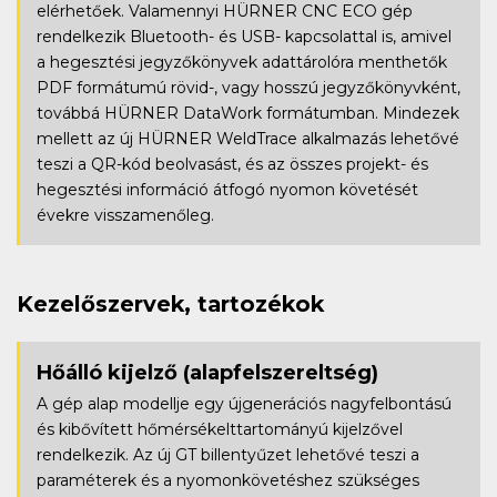
elérhetőek. Valamennyi HÜRNER CNC ECO gép
rendelkezik Bluetooth- és USB- kapcsolattal is, amivel
a hegesztési jegyzőkönyvek adattárolóra menthetők
PDF formátumú rövid-, vagy hosszú jegyzőkönyvként,
továbbá HÜRNER DataWork formátumban. Mindezek
mellett az új HÜRNER WeldTrace alkalmazás lehetővé
teszi a QR-kód beolvasást, és az összes projekt- és
hegesztési információ átfogó nyomon követését
évekre visszamenőleg.
Kezelőszervek, tartozékok
Hőálló kijelző
(alapfelszereltség)
A gép alap modellje egy újgenerációs nagyfelbontású
és kibővített hőmérsékelttartományú kijelzővel
rendelkezik. Az új GT billentyűzet lehetővé teszi a
paraméterek és a nyomonkövetéshez szükséges