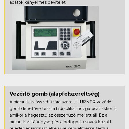
adatok kényelmes bevitelét.
Vezérlő gomb
(alapfelszereltség)
A hidraulikus összehúzóra szerelt HÜRNER vezérlő
gomb lehetővé teszi a hidraulika mozgatását akkor is,
amikor a hegesztő az összehúzó mellett áll. Ez a
hidraulikus tápegység és a befogott csövek közötti
felesleges járkálást elkerülve kényelmessé teszi a