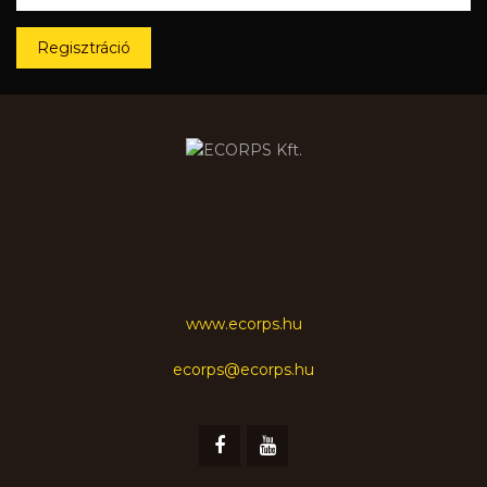
Regisztráció
www.ecorps.hu
ecorps@ecorps.hu