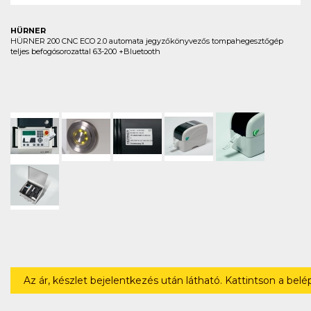
HÜRNER
HÜRNER 200 CNC ECO 2.0 automata jegyzőkönyvezős tompahegesztőgép
teljes befogósorozattal 63-200 +Bluetooth
Az ár, készlet bejelentkezés után látható. Kattintson a bel