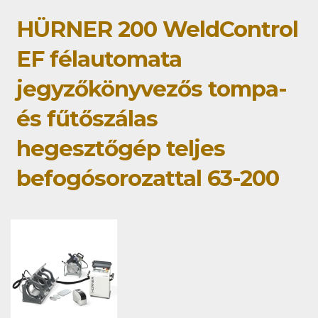
HÜRNER 200 WeldControl
EF félautomata
jegyzőkönyvezős tompa-
és fűtőszálas
hegesztőgép teljes
befogósorozattal 63-200