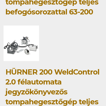
tompahegesztőgép teljes
befogósorozattal 63-200
HÜRNER 200 WeldControl
2.0 félautomata
jegyzőkönyvezős
tompahegesztőgép teljes