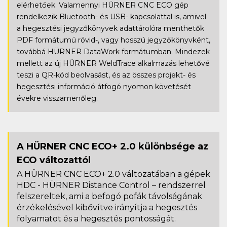
elérhetőek. Valamennyi HÜRNER CNC ECO gép
rendelkezik Bluetooth- és USB- kapcsolattal is, amivel
a hegesztési jegyzőkönyvek adattárolóra menthetők
PDF formátumú rövid-, vagy hosszú jegyzőkönyvként,
továbbá HÜRNER DataWork formátumban. Mindezek
mellett az új HÜRNER WeldTrace alkalmazás lehetővé
teszi a QR-kód beolvasást, és az összes projekt- és
hegesztési információ átfogó nyomon követését
évekre visszamenőleg.
A HÜRNER CNC ECO+ 2.0 különbsége az
ECO változattól
A HÜRNER CNC ECO+ 2.0 változatában a gépek
HDC - HÜRNER Distance Control – rendszerrel
felszereltek, ami a befogó pofák távolságának
érzékelésével kibővítve irányítja a hegesztés
folyamatot és a hegesztés pontosságát.