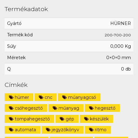
Termékadatok
Gyártó
HÜRNER
Termék kód
200-700-200
Súly
0,000 Kg
Méretek
0×0×0 mm
Q
0 db
Címkék
hürner
cnc
műanyagcső
csőhegesztő
műanyag
hegesztő
tompahegesztő
gép
készülék
automata
jegyzőkönyv
ritmo