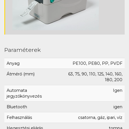
Paraméterek
Anyag
PE100, PE80, PP, PVDF
Átmérő (mm)
63, 75, 90, 110, 125, 140, 160,
180, 200
Automata
Igen
jegyzőkönyvezés
Bluetooth
igen
Felhasználás
csatorna, gáz, ipari, víz
Hegesztési eljárás
tompa