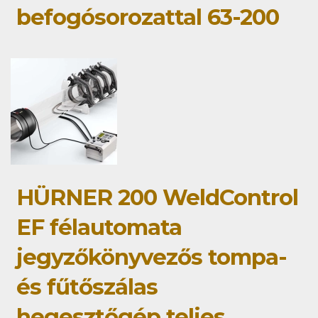
befogósorozattal 63-200
HÜRNER 200 WeldControl
EF félautomata
jegyzőkönyvezős tompa-
és fűtőszálas
hegesztőgép teljes