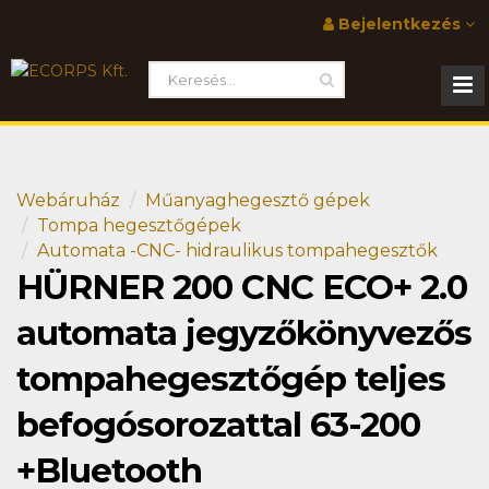
Bejelentkezés
Webáruház
Műanyaghegesztő gépek
Tompa hegesztőgépek
Automata -CNC- hidraulikus tompahegesztők
HÜRNER 200 CNC ECO+ 2.0
automata jegyzőkönyvezős
tompahegesztőgép teljes
befogósorozattal 63-200
+Bluetooth