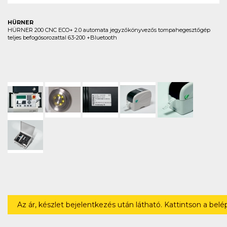
HÜRNER
HÜRNER 200 CNC ECO+ 2.0 automata jegyzőkönyvezős tompahegesztőgép
teljes befogósorozattal 63-200 +Bluetooth
Az ár, készlet bejelentkezés után látható. Kattintson a bel