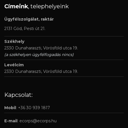
Címeink
, telephelyeink
Ügyfélszolgálat, raktár
2131 Göd, Pesti út 21.
Székhely
2330 Dunaharaszti, Vörösföld utca 19.
(a székhelyen ügyfélfogadás nincs)
Levélcím
2330 Dunaharaszti, Vörösföld utca 19.
Kapcsolat:
Mobil
: +36 30 939 1817
E-mail
:
ecorps@ecorps.hu