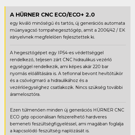
A HÜRNER CNC ECO/ECO+ 2.0
egy kiváló minőségű és tartós, új generációs automata
műanyagcső tompahegesztőgép, amit a 2006/42 / EK
irányelvnek megfelelően fejlesztettek ki.
A hegesztőgépet egy IP54-es védettséggel
rendelkező, teljesen zárt CNC hidraulikus vezérlő
egységgel rendelkezik, ami képes akár 220 bar
nyomás előállítására is. A teflonnal bevont hevítőtükör
és a csővégmaró a hidraulikához és a
vezérlőegységhez csatlakozik. Nincs szükség további
áramelosztóra.
Ezen túlmenően minden új generációs HÜRNER CNC
ECO gép opcionálisan felszerelhető hardveres
bemeneti feszültségfigyeléssel, ami magában foglalja
a kapcsolódó feszültség naplózását is.