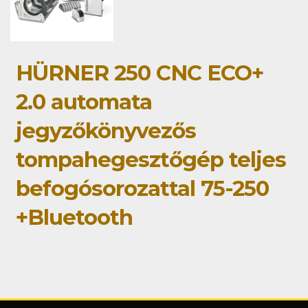
HÜRNER 250 CNC ECO+
2.0 automata
jegyzőkönyvezős
tompahegesztőgép teljes
befogósorozattal 75-250
+Bluetooth