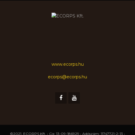
www.ecorps.hu
ecorps@ecorps.hu
©2021, ECORPS Kft. • Cg: 13-09-186929 • Adószám: 11747721-2-13 •