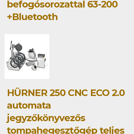
befogósorozattal 63-200
+Bluetooth
HÜRNER 250 CNC ECO 2.0
automata
jegyzőkönyvezős
tompahegesztőgép teljes