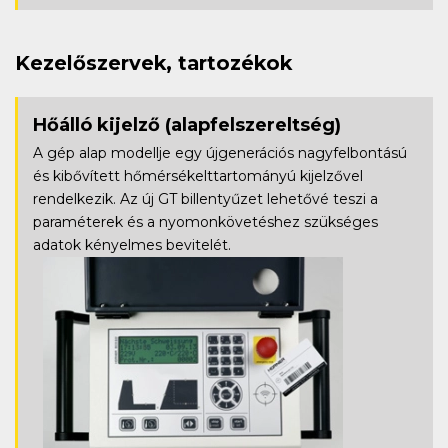
Kezelőszervek, tartozékok
Hőálló kijelző
(alapfelszereltség)
A gép alap modellje egy újgenerációs nagyfelbontású
és kibővített hőmérsékelttartományú kijelzővel
rendelkezik. Az új GT billentyűzet lehetővé teszi a
paraméterek és a nyomonkövetéshez szükséges
adatok kényelmes bevitelét.