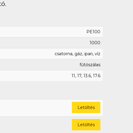
tó.
PE100
1000
csatorna, gáz, ipari, víz
fűtőszálas
11, 17, 13.6, 17.6
Letöltés
Letöltés