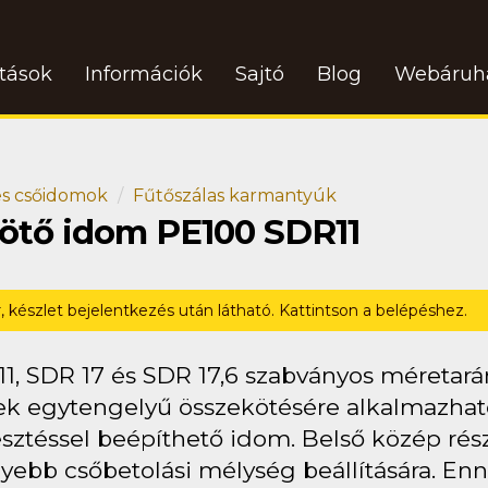
atások
Információk
Sajtó
Blog
Webáruh
s csőidomok
Fűtőszálas karmantyúk
kötő idom PE100 SDR11
r, készlet bejelentkezés után látható. Kattintson a belépéshez.
11, SDR 17 és SDR 17,6 szabványos méretar
k egytengelyű összekötésére alkalmazható,
sztéssel beépíthető idom. Belső közép rész
yebb csőbetolási mélység beállítására. Enn