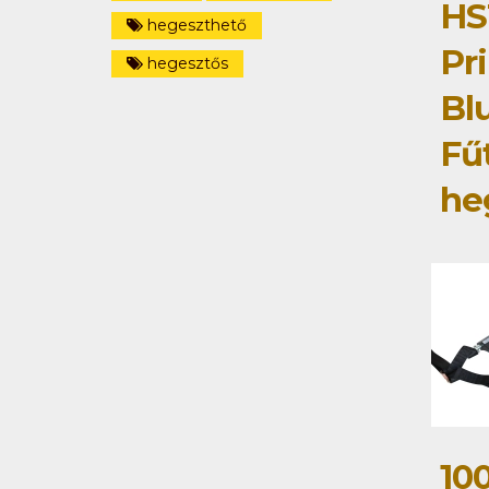
HS
hegeszthető
Pri
hegesztős
Bl
Fű
he
10