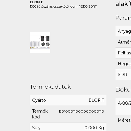
ELOFIT
alakí
1000 fűtőszálas összekötő idom PE100 SDR11
Para
Anyag
Átmér
Felhas
Hegesz
SDR
Termékadatok
Dok
Gyártó
ELOFIT
A-88/
Termék
E0100011000000000110
kód
Méret
Súly
0,000 Kg