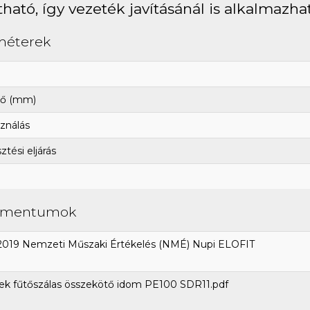
tható, így vezeték javításánál is alkalmazha
méterek
ő (mm)
ználás
tési eljárás
umentumok
2019 Nemzeti Műszaki Értékelés (NMÉ) Nupi ELOFIT
ek fűtőszálas összekötő idom PE100 SDR11.pdf