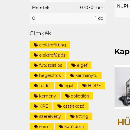
NUPI-E
Méretek
0×0×0 mm
Q
1 db
Címkék
elektrofitting
Kap
elektrofúziós
fűtőspirálos
elgef
hegesztős
karmanytú
toldó
egál
HDPE
kemény
polietilén
KPE
csatlakozó
szerelvény
fitting
HÜ
elem
kötőidom