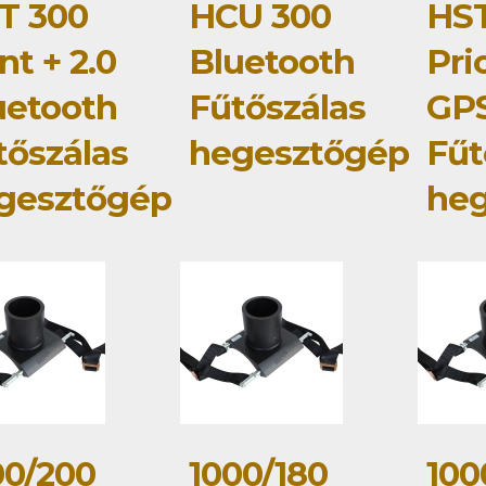
T 300
HCU 300
HST
nt + 2.0
Bluetooth
Pri
uetooth
Fűtőszálas
GP
tőszálas
hegesztőgép
Fűt
gesztőgép
he
00/200
1000/180
100