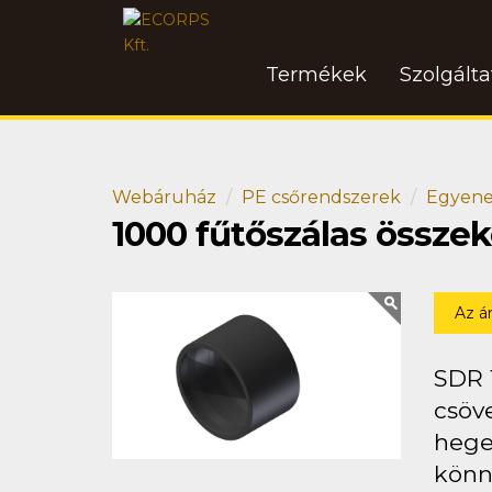
Termékek
Szolgált
Webáruház
PE csőrendszerek
Egyene
1000 fűtőszálas össze
Az á
SDR 
csöve
hege
könn