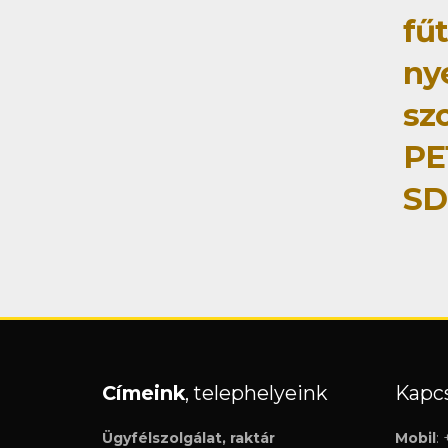
fű
ny
szo
PE
SD
Címeink
, telephelyeink
Kapcs
Ügyfélszolgálat, raktár
Mobil
: