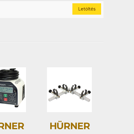
Letöltés
RNER
HÜRNER