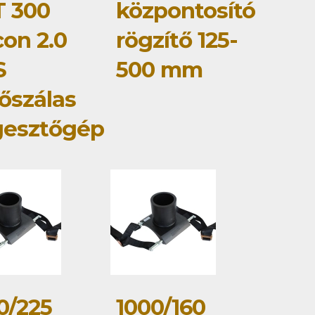
 300
központosító
con 2.0
rögzítő 125-
S
500 mm
őszálas
gesztőgép
0/225
1000/160