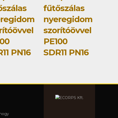
őszálas
fűtőszálas
eregidom
nyeregidom
rítóövvel
szorítóövvel
00
PE100
11 PN16
SDR11 PN16
 hogy