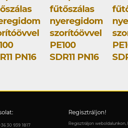
tőszálas
fűtőszálas
fűt
eregidom
nyeregidom
ny
rítóövvel
szorítóövvel
szo
100
PE100
PE1
R11 PN16
SDR11 PN16
SDR
olat:
Regisztráljon!
Regisztráljon weboldalunkon,
 +36 30 939 1817