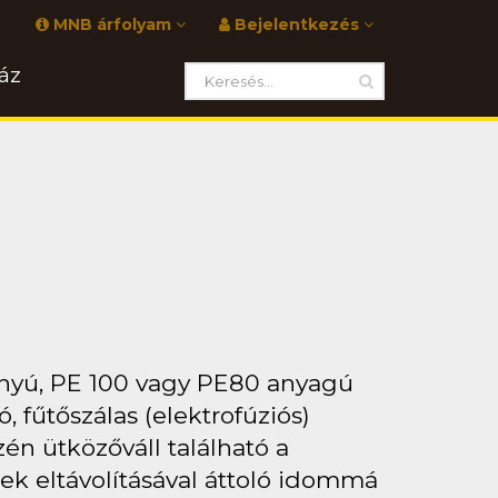
MNB árfolyam
Bejelentkezés
áz
ányú, PE 100 vagy PE80 anyagú
 fűtőszálas (elektrofúziós)
én ütközőváll található a
ek eltávolításával áttoló idommá