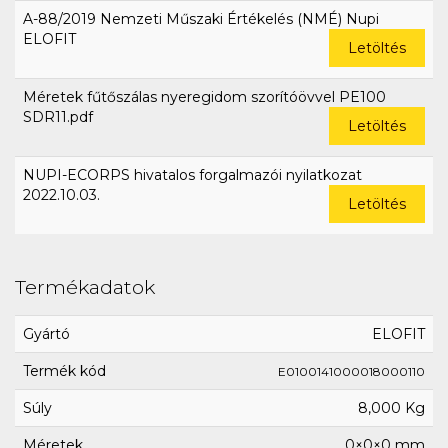
A-88/2019 Nemzeti Műszaki Értékelés (NMÉ) Nupi
ELOFIT
Letöltés
Méretek fűtőszálas nyeregidom szorítóövvel PE100
SDR11.pdf
Letöltés
NUPI-ECORPS hivatalos forgalmazói nyilatkozat
2022.10.03.
Letöltés
Termékadatok
Gyártó
ELOFIT
Termék kód
E0100141000018000110
Súly
8,000 Kg
Méretek
0×0×0 mm