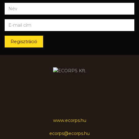
Regisztráció
www.ecorps.hu
ecorps@ecorps.hu