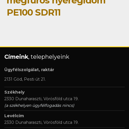
megfúrós nyeregidom
PE100 SDR11
Címeink
, telephelyeink
Ügyfélszolgálat, raktár
2131 Göd, Pesti út 21.
Székhely
2330 Dunaharaszti, Vörösföld utca 19.
(a székhelyen ügyfélfogadás nincs)
Levélcím
2330 Dunaharaszti, Vörösföld utca 19.