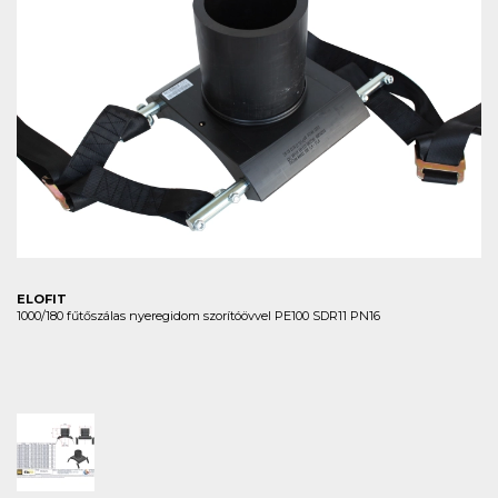
ELOFIT
1000/180 fűtőszálas nyeregidom szorítóövvel PE100 SDR11 PN16