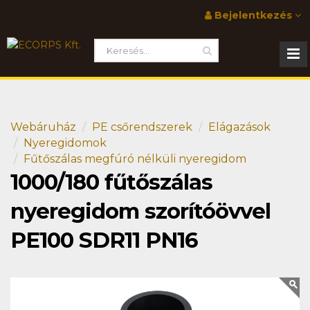
Bejelentkezés
Webáruház
PE csőrendszerek
Elágazások
Nyeregidomok
Fűtőszálas megfúró nélküli nyeregidom
1000/180 fűtőszálas
nyeregidom szorítóövvel
PE100 SDR11 PN16