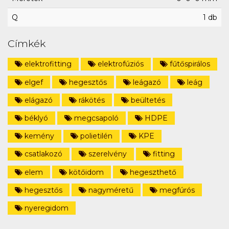
Q
1 db
Címkék
elektrofitting
elektrofúziós
fűtőspirálos
elgef
hegesztős
leágazó
leág
elágazó
rákötés
beültetés
béklyó
megcsapoló
HDPE
kemény
polietilén
KPE
csatlakozó
szerelvény
fitting
elem
kötőidom
hegeszthető
hegesztős
nagyméretű
megfúrós
nyeregidom