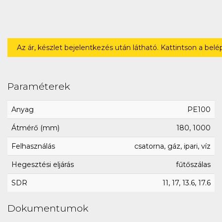
Az ár, készlet bejelentkezés után látható. Kattintson a bel
Paraméterek
Anyag
PE100
Átmérő (mm)
180, 1000
Felhasználás
csatorna, gáz, ipari, víz
Hegesztési eljárás
fűtőszálas
SDR
11, 17, 13.6, 17.6
Dokumentumok