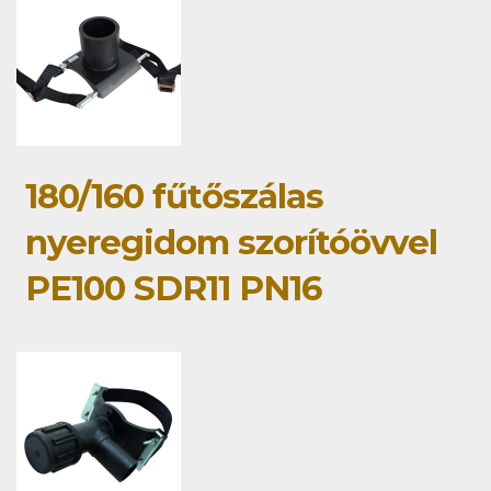
180/160 fűtőszálas
nyeregidom szorítóövvel
PE100 SDR11 PN16