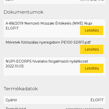
Dokumentumok
A-88/2019 Nemzeti Műszaki Értékelés (NMÉ) Nupi
ELOFIT
Letöltés
Méretek fűtőszálas nyeregidom PE100 SDR11.pdf
Letöltés
NUPI-ECORPS hivatalos forgalmazói nyilatkozat
2022.10.03.
Letöltés
Termékadatok
Gyártó
ELOFIT