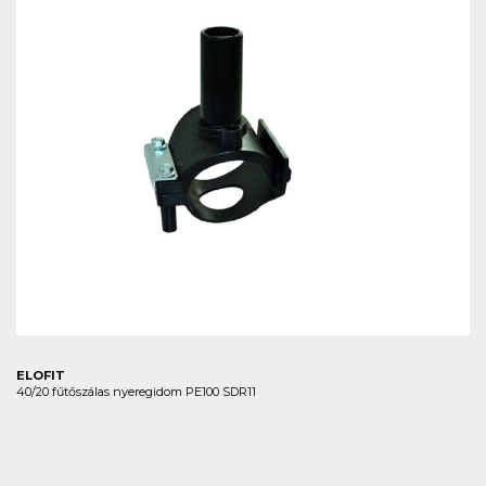
ELOFIT
40/20 fűtőszálas nyeregidom PE100 SDR11