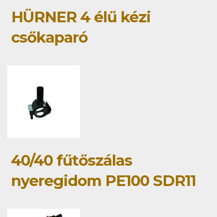
HÜRNER 4 élű kézi
csőkaparó
40/40 fűtőszálas
nyeregidom PE100 SDR11