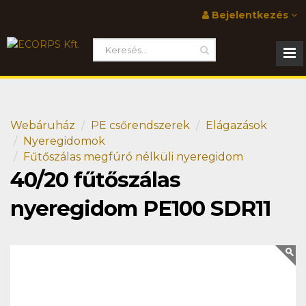
Bejelentkezés
Webáruház
PE csőrendszerek
Elágazások
Nyeregidomok
Fűtőszálas megfúró nélküli nyeregidom
40/20 fűtőszálas
nyeregidom PE100 SDR11