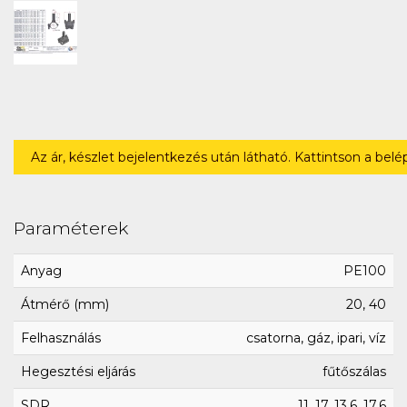
Az ár, készlet bejelentkezés után látható. Kattintson a bel
Paraméterek
Anyag
PE100
Átmérő (mm)
20, 40
Felhasználás
csatorna, gáz, ipari, víz
Hegesztési eljárás
fűtőszálas
SDR
11, 17, 13.6, 17.6