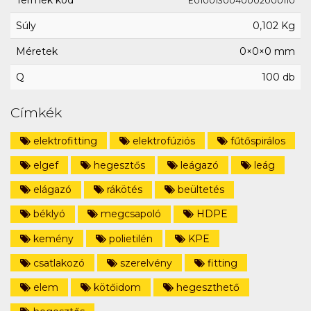
Termék kód
E0100130040002000110
Súly
0,102 Kg
Méretek
0×0×0 mm
Q
100 db
Címkék
elektrofitting
elektrofúziós
fűtőspirálos
elgef
hegesztős
leágazó
leág
elágazó
rákötés
beültetés
béklyó
megcsapoló
HDPE
kemény
polietilén
KPE
csatlakozó
szerelvény
fitting
elem
kötőidom
hegeszthető