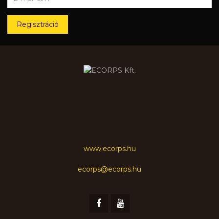
Regisztráció
www.ecorps.hu
ecorps@ecorps.hu