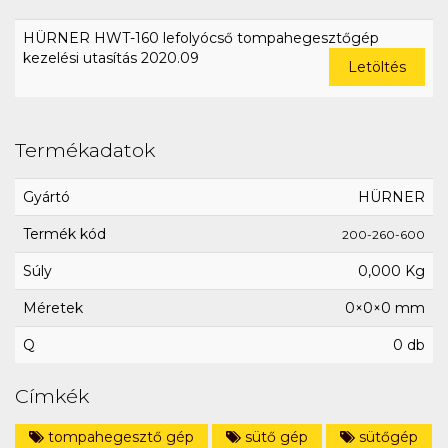
HÜRNER HWT-160 lefolyócső tompahegesztőgép
kezelési utasítás 2020.09
Letöltés
Termékadatok
Gyártó
HÜRNER
Termék kód
200-260-600
Súly
0,000 Kg
Méretek
0×0×0 mm
Q
0 db
Címkék
tompahegesztő gép
sütő gép
sütőgép