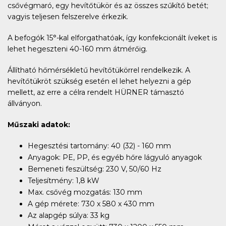
csővégmaró, egy hevítőtükör és az összes szűkítő betét;
vagyis teljesen felszerelve érkezik.
A befogók 15°-kal elforgathatóak, így konfekcionált íveket is
lehet hegeszteni 40-160 mm átmérőig.
Állítható hőmérsékletű hevítőtükörrel rendelkezik. A
hevítőtükröt szükség esetén el lehet helyezni a gép
mellett, az erre a célra rendelt HÜRNER támasztó
állványon.
Műszaki adatok:
Hegesztési tartomány: 40 (32) - 160 mm
Anyagok: PE, PP, és egyéb hőre lágyuló anyagok
Bemeneti feszültség: 230 V, 50/60 Hz
Teljesítmény: 1,8 kW
Max. csővég mozgatás: 130 mm
A gép mérete: 730 x 580 x 430 mm
Az alapgép súlya: 33 kg