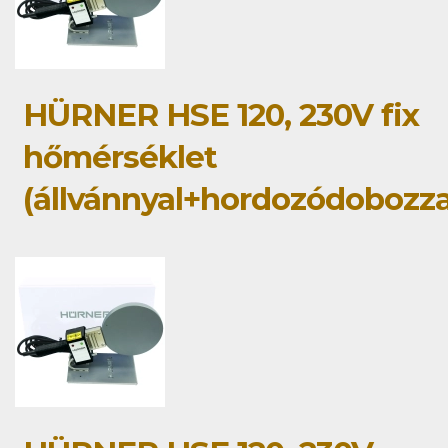
HÜRNER HSE 120, 230V fix
hőmérséklet
(állvánnyal+hordozódobozza