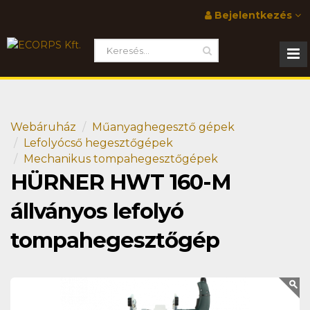
Bejelentkezés
Webáruház
Műanyaghegesztő gépek
Lefolyócső hegesztőgépek
Mechanikus tompahegesztőgépek
HÜRNER HWT 160-M
állványos lefolyó
tompahegesztőgép