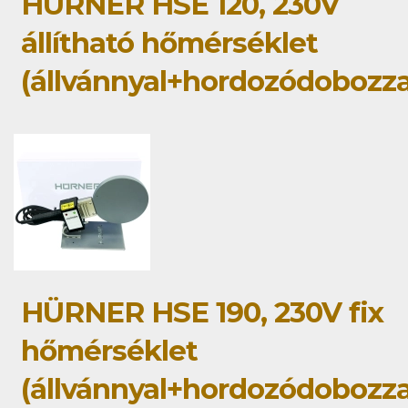
HÜRNER HSE 120, 230V
állítható hőmérséklet
(állvánnyal+hordozódobozza
HÜRNER HSE 190, 230V fix
hőmérséklet
(állvánnyal+hordozódobozza