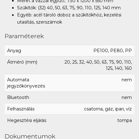
Méret a vázzal együtt: 730 x 1200 x 550 mm
Szűkítők: (32) 40, 50, 63, 75, 90, 110, 125, 140 mm
Egyéb: acél tároló doboz a szűkítőkhöz, kezelési
utasítás, szerszámok
Paraméterek
Anyag
PE100, PE80, PP
Átmérő (mm)
20, 25, 32, 40, 50, 63, 75, 90, 110,
125, 140, 160
Automata
nem
jegyzőkönyvezés
Bluetooth
nem
Felhasználás
csatorna, gáz, ipari, víz
Hegesztési eljárás
tompa
Dokumentumok