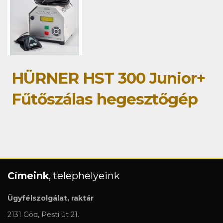
HÜRNER HST 300 Junior+
Fűtőszálas hegesztőgép
Címeink
, telephelyeink
Ügyfélszolgálat, raktár
2131 Göd, Pesti út 21.