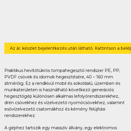
Az ár, készlet bejelentkezés után látható. Kattintson a bel
Praktikus hevítőtükrös tompahegesztő rendszer PE, PP,
PVDF csövek és idomok hegesztésére, 40 – 160 mm
átmérőig. Ez a rendkívül mobil és sokoldalú, üzemben és
munkaterületen is használható következő generációs
hegesztőgép különösen alkalmas lefolyórendszerekhez,
drén csövekhez és vízelvezető nyomócsövekhez, valamint
esővízelvezető csatornákhoz és kémény felújítási
rendszerekhez.
A géphez tartozik egy masszív állvány, egy elektromos