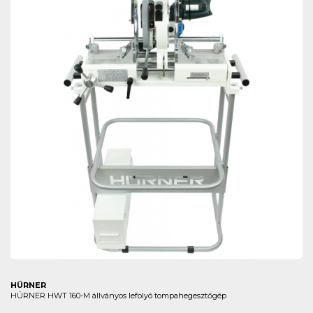
HÜRNER
HÜRNER HWT 160-M állványos lefolyó tompahegesztőgép