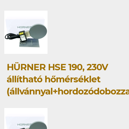
HÜRNER HSE 190, 230V
állítható hőmérséklet
(állvánnyal+hordozódobozza