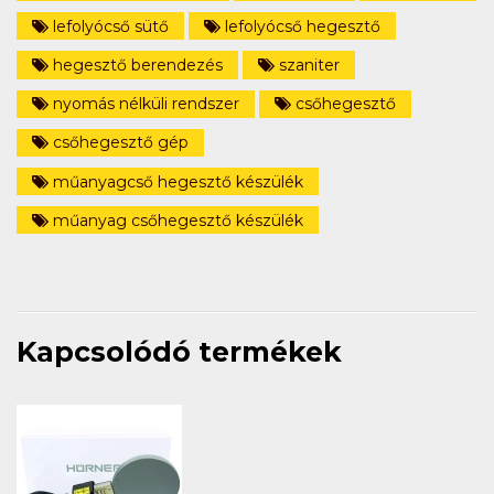
lefolyócső sütő
lefolyócső hegesztő
hegesztő berendezés
szaniter
nyomás nélküli rendszer
csőhegesztő
csőhegesztő gép
műanyagcső hegesztő készülék
műanyag csőhegesztő készülék
Kapcsolódó termékek