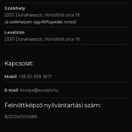
Székhely
2330 Dunaharaszti, Vörösföld utca 19.
(a székhelyen ügyfélfogadás nincs)
Levélcím
2330 Dunaharaszti, Vörösföld utca 19.
Kapcsolat:
Mobil
: +36 30 939 1817
E-mail
:
ecorps@ecorps.hu
Felnőttképző nyilvántartási szám:
B/2024/000685