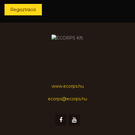
Regisztráció
www.ecorps.hu
ecorps@ecorps.hu