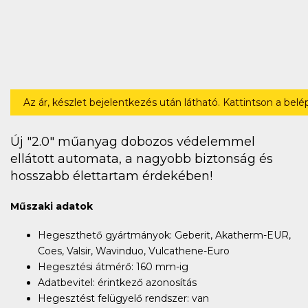
Az ár, készlet bejelentkezés után látható. Kattintson a bel
Új "2.0" műanyag dobozos védelemmel
ellátott automata, a nagyobb biztonság és
hosszabb élettartam érdekében!
Műszaki adatok
Hegeszthető gyártmányok: Geberit, Akatherm-EUR,
Coes, Valsir, Wavinduo, Vulcathene-Euro
Hegesztési átmérő: 160 mm-ig
Adatbevitel: érintkező azonosítás
Hegesztést felügyelő rendszer: van