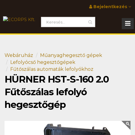
Bejelentkezés
Webáruház
Műanyaghegesztő gépek
Lefolyócső hegesztőgépek
Fűtőszálas automaták lefolyókhoz
HÜRNER HST-S-160 2.0
Fűtőszálas lefolyó
hegesztőgép