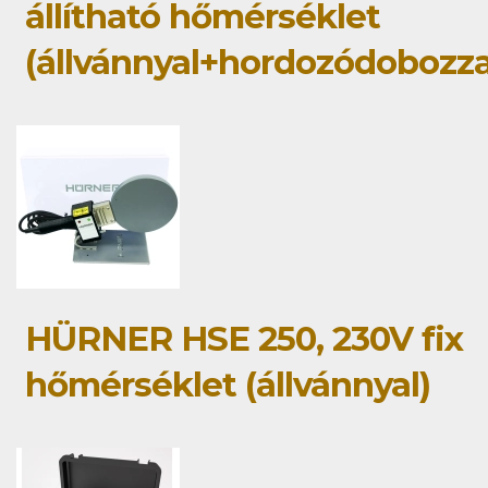
állítható hőmérséklet
(állvánnyal+hordozódobozza
HÜRNER HSE 250, 230V fix
hőmérséklet (állvánnyal)