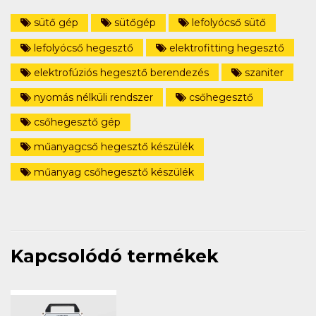
sütő gép
sütőgép
lefolyócső sütő
lefolyócső hegesztő
elektrofitting hegesztő
elektrofúziós hegesztő berendezés
szaniter
nyomás nélküli rendszer
csőhegesztő
csőhegesztő gép
műanyagcső hegesztő készülék
műanyag csőhegesztő készülék
Kapcsolódó termékek