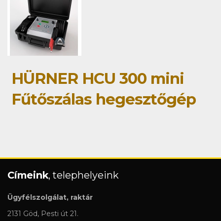
HÜRNER HCU 300 mini
Fűtőszálas hegesztőgép
Címeink
, telephelyeink
Ügyfélszolgálat, raktár
2131 Göd, Pesti út 21.