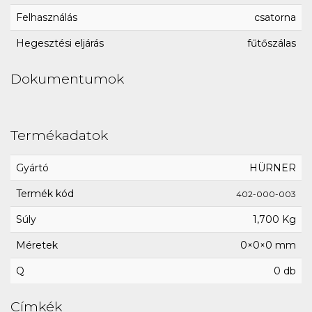
Felhasználás
csatorna
Hegesztési eljárás
fűtőszálas
Dokumentumok
Termékadatok
Gyártó
HÜRNER
Termék kód
402-000-003
Súly
1,700 Kg
Méretek
0×0×0 mm
Q
0 db
Címkék