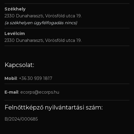
Székhely
2330 Dunaharaszti, Vörösföld utca 19.
(a székhelyen ügyfélfogadás nincs)
Levélcím
2330 Dunaharaszti, Vörösföld utca 19.
Kapcsolat:
Mobil
: +36 30 939 1817
E-mail
:
ecorps@ecorps.hu
Felnőttképző nyilvántartási szám:
B/2024/000685