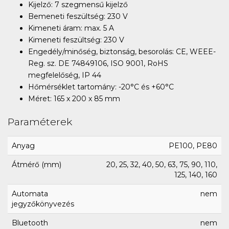
Kijelző: 7 szegmensű kijelző
Bemeneti feszültség: 230 V
Kimeneti áram: max. 5 A
Kimeneti feszültség: 230 V
Engedély/minőség, biztonság, besorolás: CE, WEEE-
Reg. sz. DE 74849106, ISO 9001, RoHS
megfelelőség, IP 44
Hőmérséklet tartomány: -20°C és +60°C
Méret: 165 x 200 x 85 mm
Paraméterek
Anyag
PE100, PE80
Átmérő (mm)
20, 25, 32, 40, 50, 63, 75, 90, 110,
125, 140, 160
Automata
nem
jegyzőkönyvezés
Bluetooth
nem