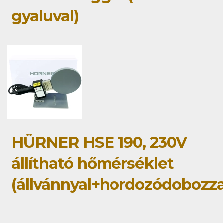
gyaluval)
HÜRNER HSE 190, 230V
állítható hőmérséklet
(állvánnyal+hordozódobozza