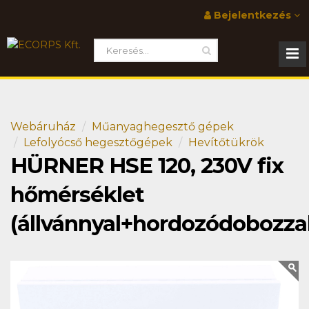
Bejelentkezés
Webáruház
Műanyaghegesztő gépek
Lefolyócső hegesztőgépek
Hevítőtükrök
HÜRNER HSE 120, 230V fix
hőmérséklet
(állvánnyal+hordozódobozzal