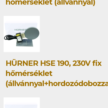
hőmérséklet (állvánnyal)
HÜRNER HSE 190, 230V fix
hőmérséklet
(állvánnyal+hordozódobozza