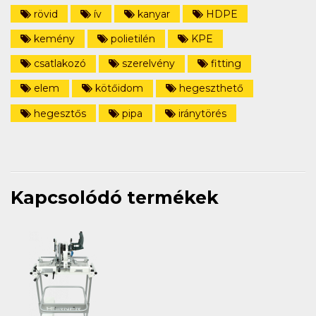
rövid
ív
kanyar
HDPE
kemény
polietilén
KPE
csatlakozó
szerelvény
fitting
elem
kötőidom
hegeszthető
hegesztős
pipa
iránytörés
Kapcsolódó termékek