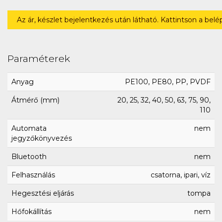
Az ár, készlet bejelentkezés után látható. Kattintson a bel
Paraméterek
Anyag
PE100, PE80, PP, PVDF
Átmérő (mm)
20, 25, 32, 40, 50, 63, 75, 90,
110
Automata
nem
jegyzőkönyvezés
Bluetooth
nem
Felhasználás
csatorna, ipari, víz
Hegesztési eljárás
tompa
Hőfokállítás
nem