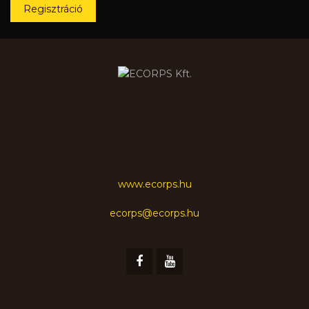
Regisztráció
www.ecorps.hu
ecorps@ecorps.hu