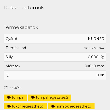
Dokumentumok
Termékadatok
Gyártó
HÜRNER
Termék kód
200-230-047
Súly
0,000 Kg
Méretek
0×0×0 mm
Q
0 db
Címkék
tompa
tompahegesztésű
tükörhegeszthető
homlokhegeszthető