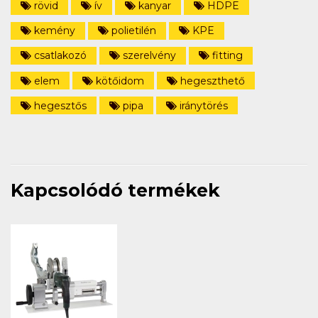
rövid
ív
kanyar
HDPE
kemény
polietilén
KPE
csatlakozó
szerelvény
fitting
elem
kötőidom
hegeszthető
hegesztős
pipa
iránytörés
Kapcsolódó termékek