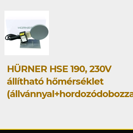
HÜRNER HSE 190, 230V
állítható hőmérséklet
(állvánnyal+hordozódobozza