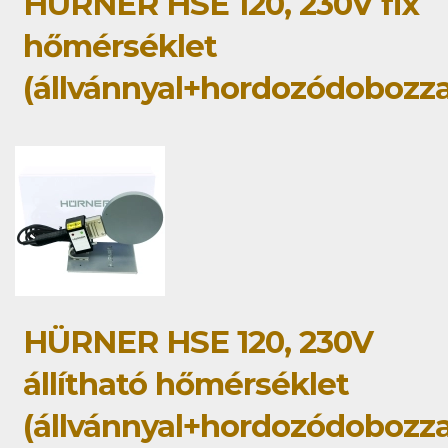
HÜRNER HSE 120, 230V fix
hőmérséklet
(állvánnyal+hordozódobozza
HÜRNER HSE 120, 230V
állítható hőmérséklet
(állvánnyal+hordozódobozza