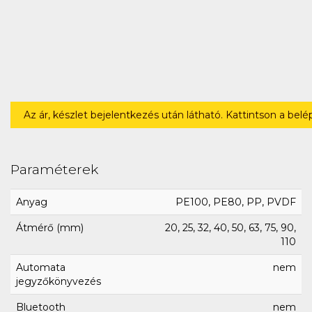
Az ár, készlet bejelentkezés után látható. Kattintson a bel
Paraméterek
Anyag
PE100, PE80, PP, PVDF
Átmérő (mm)
20, 25, 32, 40, 50, 63, 75, 90,
110
Automata
nem
jegyzőkönyvezés
Bluetooth
nem