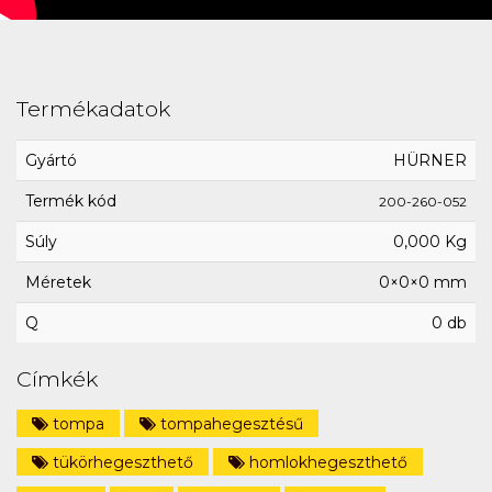
Termékadatok
Gyártó
HÜRNER
Termék kód
200-260-052
Súly
0,000 Kg
Méretek
0×0×0 mm
Q
0 db
Címkék
tompa
tompahegesztésű
tükörhegeszthető
homlokhegeszthető