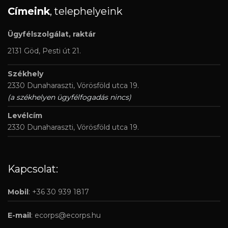
Címeink
, telephelyeink
Ügyfélszolgálat, raktár
2131 Göd, Pesti út 21.
Székhely
2330 Dunaharaszti, Vörösföld utca 19.
(a székhelyen ügyfélfogadás nincs)
Levélcím
2330 Dunaharaszti, Vörösföld utca 19.
Kapcsolat:
Mobil
: +36 30 939 1817
E-mail
:
ecorps@ecorps.hu