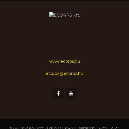
www.ecorps.hu
ecorps@ecorps.hu
©2021, ECORPS Kft. • Cg: 13-09-186929 • Adószám: 11747721-2-13 •