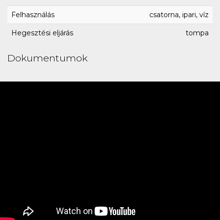
Felhasználás
csatorna, ipari, víz
Hegesztési eljárás
tompa
Dokumentumok