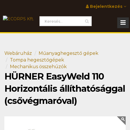
Bejelentkezés
Webáruház
Műanyaghegesztő gépek
Tompa hegesztőgépek
Mechanikus összehúzók
HÜRNER EasyWeld 110
Horizontális állíthatósággal
(csővégmaróval)