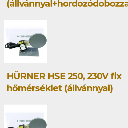
(állvánnyal+hordozódobozza
HÜRNER HSE 250, 230V fix
hőmérséklet (állvánnyal)