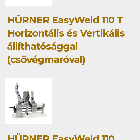
HÜRNER EasyWeld 110 T
Horizontális és Vertikális
állíthatósággal
(csővégmaróval)
HÜRNER EasyWeld 110