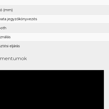
ő (mm)
ata jegyzőkönyvezés
ooth
ználás
tési eljárás
umentumok