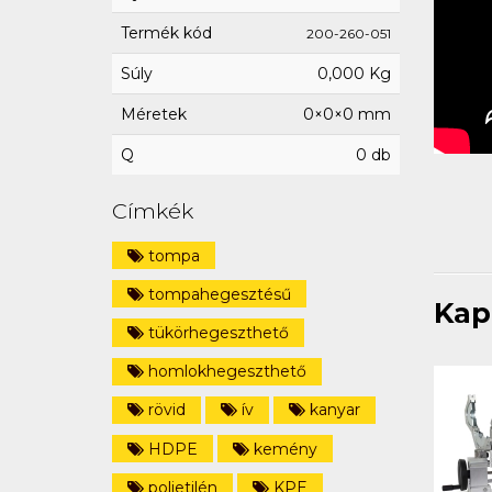
Termék kód
200-260-051
Súly
0,000 Kg
Méretek
0×0×0 mm
Q
0 db
Címkék
tompa
tompahegesztésű
Kap
tükörhegeszthető
homlokhegeszthető
rövid
ív
kanyar
HDPE
kemény
polietilén
KPE