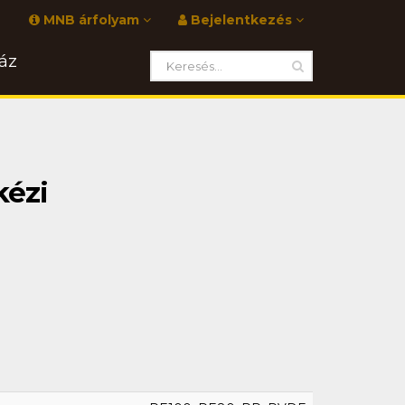
MNB árfolyam
Bejelentkezés
áz
kézi