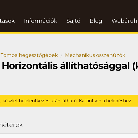
atások
Információk
Sajtó
Blog
Webáruh
Tompa hegesztőgépek
Mechanikus összehúzók
rizontális állíthatósággal (
r, készlet bejelentkezés után látható. Kattintson a belépéshez.
méterek