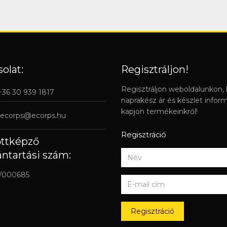
olat:
Regisztráljon!
Regisztráljon weboldalunkon,
 +36 30 939 1817
naprakész ár és készlet infor
kapjon termékeinkről!
ecorps@ecorps.hu
Regisztráció
őttképző
ántartási szám:
/000685
Regisztráció