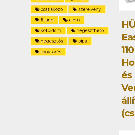
csatlakozó
szerelvény
fitting
elem
HÜ
kötőidom
hegeszthető
Ea
hegesztős
pipa
110
iránytörés
Hor
és
Ver
áll
(c