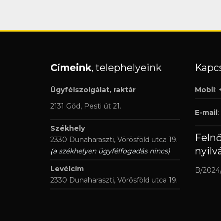
Címeink
, telephelyeink
Kapcs
Ügyfélszolgálat, raktár
Mobil
:
2131 Göd, Pesti út 21.
E-mail
:
Székhely
Feln
2330 Dunaharaszti, Vörösföld utca 19.
nyilv
(a székhelyen ügyfélfogadás nincs)
Levélcím
B/2024
2330 Dunaharaszti, Vörösföld utca 19.