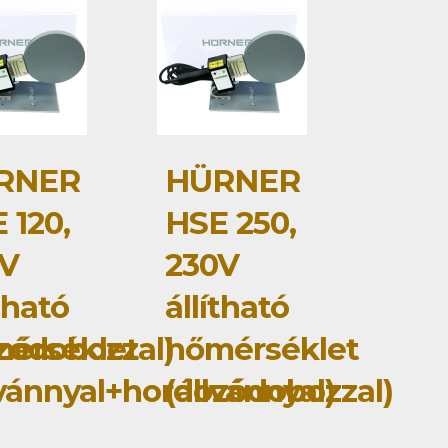
RNER
HÜRNER
 120,
HSE 250,
0V
230V
ítható
állítható
zódobozzal)
érséklet
hőmérséklet
lvánnyal+hordozódobozzal)
(állvánnyal)