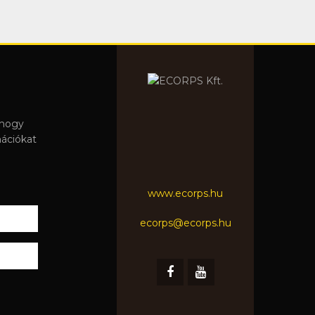
 hogy
mációkat
www.ecorps.hu
ecorps@ecorps.hu