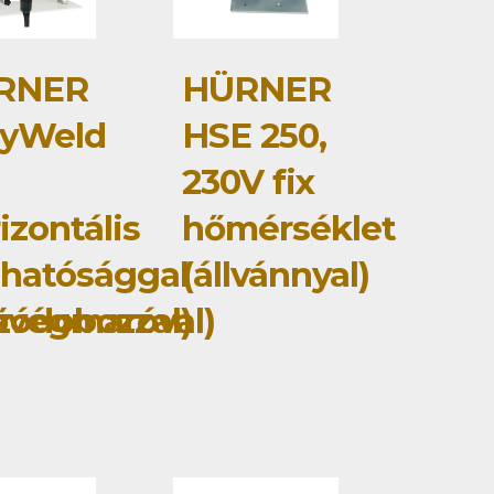
RNER
HÜRNER
syWeld
HSE 250,
230V fix
izontális
hőmérséklet
íthatósággal
(állvánnyal)
zódobozzal)
ővégmaróval)