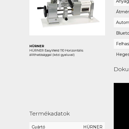
Anyag
Átmér
Autom
Bluet
Felhas
HÜRNER
HÜRNER EasyWeld 110 Horizontális
Hegesz
állíthatósággal (kézi gyaluval)
Dok
Termékadatok
Gyártó
HÜRNER