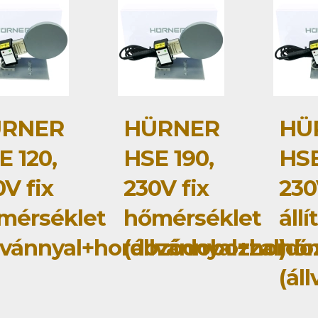
RNER
HÜRNER
HÜ
E 120,
HSE 190,
HSE
V fix
230V fix
23
mérséklet
hőmérséklet
áll
llvánnyal+hordozódobozzal)
(állvánnyal+hordo
hőm
(ál