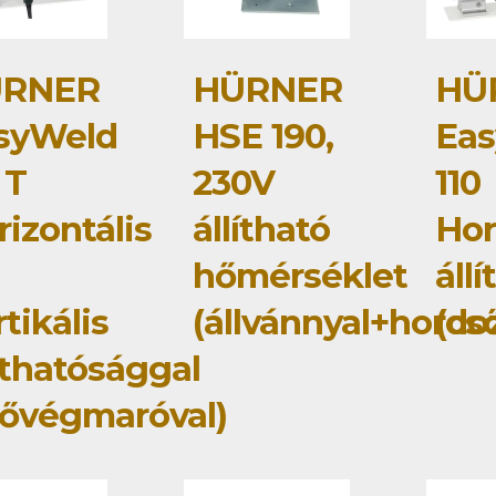
RNER
HÜRNER
HÜ
syWeld
HSE 190,
Ea
 T
230V
110
izontális
állítható
Hor
hőmérséklet
áll
tikális
(állvánnyal+hordo
(cs
íthatósággal
sővégmaróval)