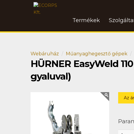
Termékek
Szolgált
Webáruház
Műanyaghegesztő gépek
HÜRNER EasyWeld 110 Ho
gyaluval)
Az á
Para