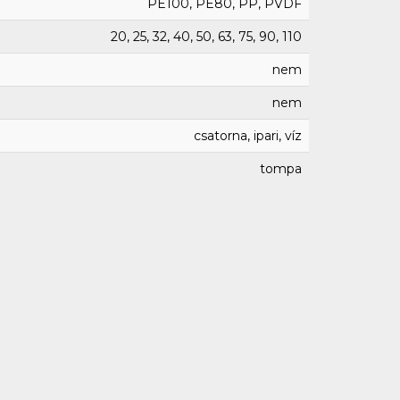
PE100, PE80, PP, PVDF
20, 25, 32, 40, 50, 63, 75, 90, 110
nem
nem
csatorna, ipari, víz
tompa