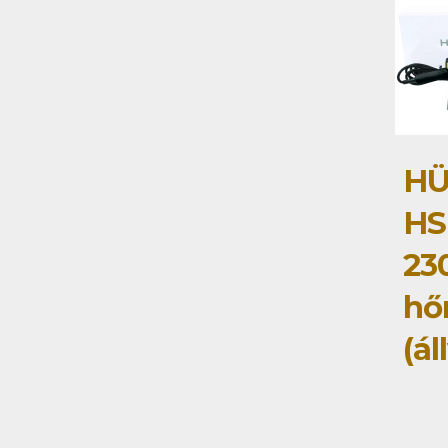
HÜ
HS
230
hő
(á