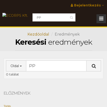
Bejelentkezés
Kezdőoldal
Eredmények
Keresési
eredmények
Oldal
0 találat
ELŐZMÉNYEK
Törlés