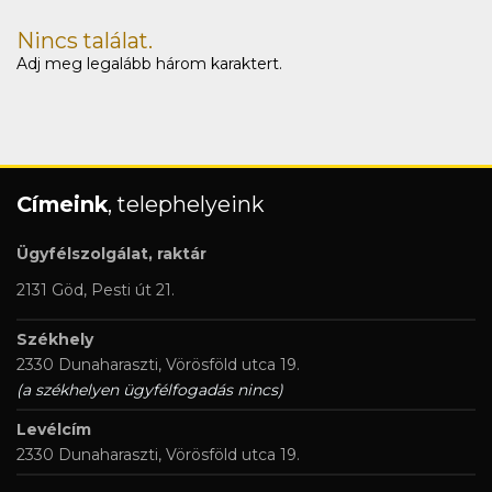
Nincs találat.
Adj meg legalább három karaktert.
Címeink
, telephelyeink
Ügyfélszolgálat, raktár
2131 Göd, Pesti út 21.
Székhely
2330 Dunaharaszti, Vörösföld utca 19.
(a székhelyen ügyfélfogadás nincs)
Levélcím
2330 Dunaharaszti, Vörösföld utca 19.