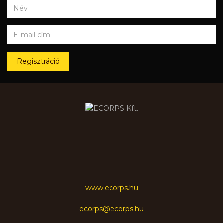
Regisztráció
www.ecorps.hu
ecorps@ecorps.hu