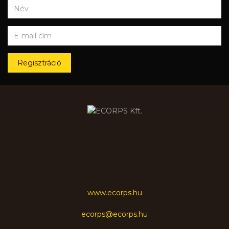
Regisztráció
www.ecorps.hu
ecorps@ecorps.hu