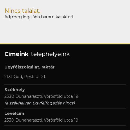
Nincs találat.
Adj meg legalább három karaktert.
Címeink
, telephelyeink
Ügyfélszolgálat, raktár
2131 Göd, Pesti út 21.
Székhely
2330 Dunaharaszti, Vörösföld utca 19.
(a székhelyen ügyfélfogadás nincs)
Levélcím
2330 Dunaharaszti, Vörösföld utca 19.