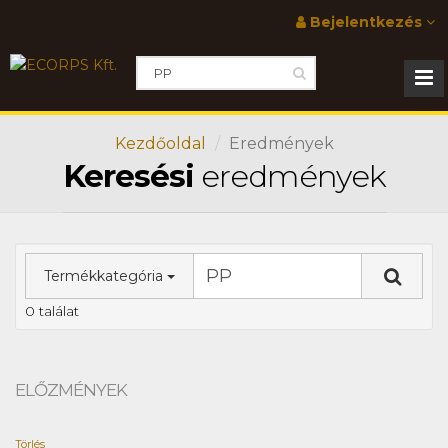
Bejelentkezés
Kezdőoldal
Eredmények
Keresési
eredmények
Termékkategória
0 találat
ELŐZMÉNYEK
Törlés