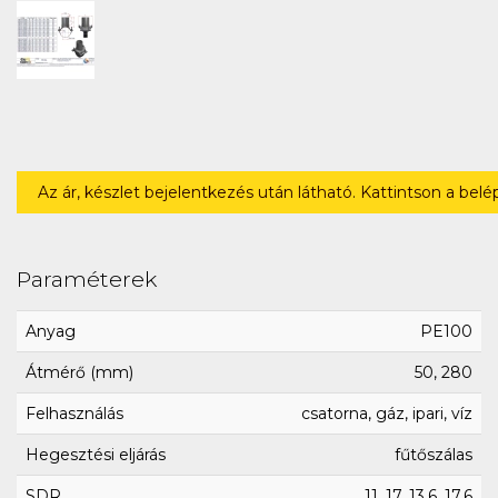
Az ár, készlet bejelentkezés után látható. Kattintson a bel
Paraméterek
Anyag
PE100
Átmérő (mm)
50, 280
Felhasználás
csatorna, gáz, ipari, víz
Hegesztési eljárás
fűtőszálas
SDR
11, 17, 13.6, 17.6