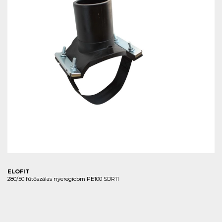
ELOFIT
280/50 fűtőszálas nyeregidom PE100 SDR11