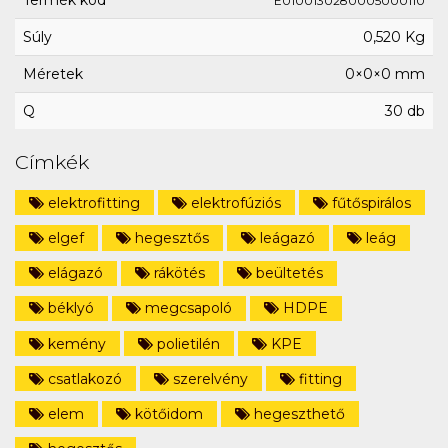
Termék kód
E0100130280005000110
Súly
0,520 Kg
Méretek
0×0×0 mm
Q
30 db
Címkék
elektrofitting
elektrofúziós
fűtőspirálos
elgef
hegesztős
leágazó
leág
elágazó
rákötés
beültetés
béklyó
megcsapoló
HDPE
kemény
polietilén
KPE
csatlakozó
szerelvény
fitting
elem
kötőidom
hegeszthető