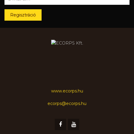
Regisztráció
www.ecorps.hu
ecorps@ecorps.hu