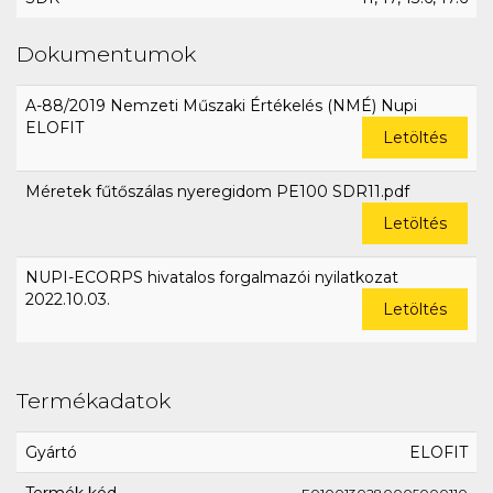
Dokumentumok
A-88/2019 Nemzeti Műszaki Értékelés (NMÉ) Nupi
ELOFIT
Letöltés
Méretek fűtőszálas nyeregidom PE100 SDR11.pdf
Letöltés
NUPI-ECORPS hivatalos forgalmazói nyilatkozat
2022.10.03.
Letöltés
Termékadatok
Gyártó
ELOFIT