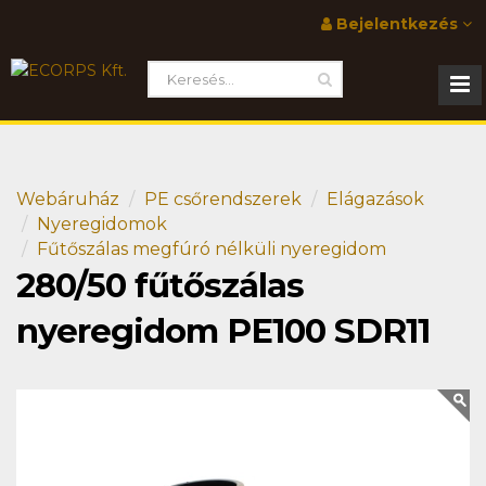
Bejelentkezés
Webáruház
PE csőrendszerek
Elágazások
Nyeregidomok
Fűtőszálas megfúró nélküli nyeregidom
280/50 fűtőszálas
nyeregidom PE100 SDR11