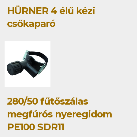
HÜRNER 4 élű kézi
csőkaparó
280/50 fűtőszálas
megfúrós nyeregidom
PE100 SDR11