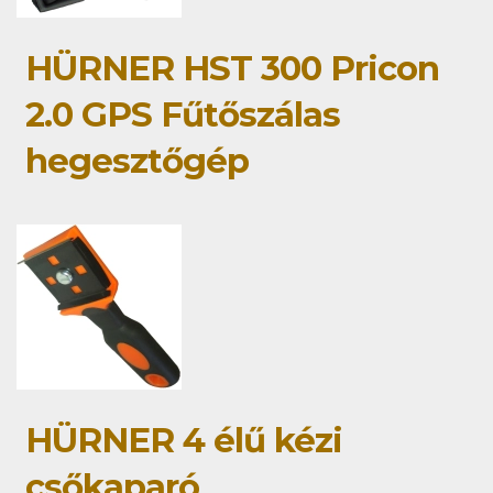
HÜRNER HST 300 Pricon
2.0 GPS Fűtőszálas
hegesztőgép
HÜRNER 4 élű kézi
csőkaparó