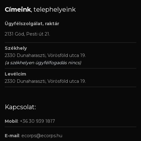
Címeink
, telephelyeink
Ügyfélszolgálat, raktár
2131 Göd, Pesti út 21.
Székhely
2330 Dunaharaszti, Vörösföld utca 19.
(a székhelyen ügyfélfogadás nincs)
Levélcím
2330 Dunaharaszti, Vörösföld utca 19.
Kapcsolat:
Mobil
: +36 30 939 1817
E-mail
:
ecorps@ecorps.hu