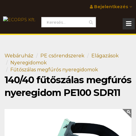
Bejelentkezés
Webáruház
PE csőrendszerek
Elágazások
Nyeregidomok
Fűtőszálas megfúrós nyeregidomok
140/40 fűtőszálas megfúrós
nyeregidom PE100 SDR11