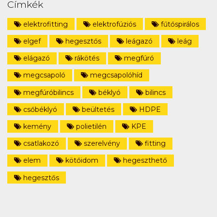
Címkék
elektrofitting
elektrofúziós
fűtőspirálos
elgef
hegesztős
leágazó
leág
elágazó
rákötés
megfúró
megcsapoló
megcsapolóhíd
megfúróbilincs
béklyó
bilincs
csőbéklyó
beültetés
HDPE
kemény
polietilén
KPE
csatlakozó
szerelvény
fitting
elem
kötőidom
hegeszthető
hegesztős