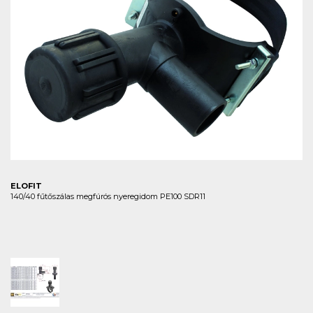
ELOFIT
140/40 fűtőszálas megfúrós nyeregidom PE100 SDR11