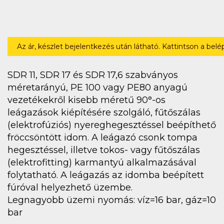
Az ár, készlet bejelentkezés után látható. Kattintson a bel
SDR 11, SDR 17 és SDR 17,6 szabványos
méretarányú, PE 100 vagy PE80 anyagú
vezetékekről kisebb méretű 90°-os
leágazások kiépítésére szolgáló, fűtőszálas
(elektrofúziós) nyereghegesztéssel beépíthető
fröccsöntött idom. A leágazó csonk tompa
hegesztéssel, illetve tokos- vagy fűtőszálas
(elektrofitting) karmantyú alkalmazásával
folytatható. A leágazás az idomba beépített
fúróval helyezhető üzembe.
Legnagyobb üzemi nyomás: víz=16 bar, gáz=10
bar