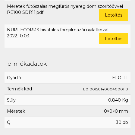
Méretek fűtőszálas megfúrós nyeregidom szorítóövvel
PE100 SDR11.pdf
Letöltés
NUPI-ECORPS hivatalos forgalmazói nyilatkozat
2022.10.03.
Letöltés
Termékadatok
Gyártó
ELOFIT
Termék kód
E0100150140004000110
Súly
0,840 Kg
Méretek
0×0×0 mm
Q
30 db