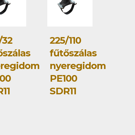
/32
225/110
őszálas
fűtőszálas
eregidom
nyeregidom
00
PE100
11
SDR11