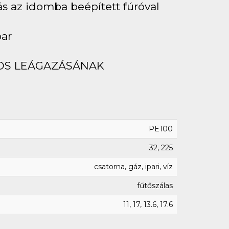
ás az idomba beépített fúróval
bar
OS LEÁGAZÁSÁNAK
PE100
32, 225
csatorna, gáz, ipari, víz
fűtőszálas
11, 17, 13.6, 17.6