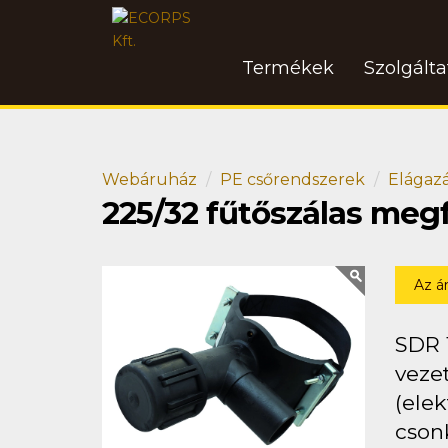
Termékek
Szolgált
Webáruház
PE csőrendszerek
Elágaz
225/32 fűtőszálas meg
Az á
SDR 
vezet
(ele
csonk