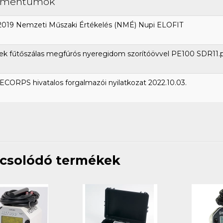
umentumok
2019 Nemzeti Műszaki Értékelés (NMÉ) Nupi ELOFIT
ek fűtőszálas megfúrós nyeregidom szorítóövvel PE100 SDR11.
CORPS hivatalos forgalmazói nyilatkozat 2022.10.03.
csolódó termékek