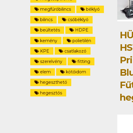
megfúróbilincs
béklyó
bilincs
csőbéklyó
beültetés
HDPE
HÜ
kemény
polietilén
HS
KPE
csatlakozó
Pri
szerelvény
fitting
Bl
elem
kötőidom
Fű
hegeszthető
hegesztős
he