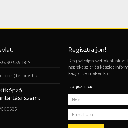
olat:
Regisztráljon!
Regisztráljon weboldalunkon,
 +36 30 939 1817
naprakész ár és készlet infor
kapjon termékeinkről!
ecorps@ecorps.hu
Regisztráció
őttképző
ántartási szám:
/000685