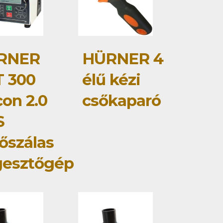
RNER
HÜRNER 4
 300
élű kézi
con 2.0
csőkaparó
S
őszálas
gesztőgép