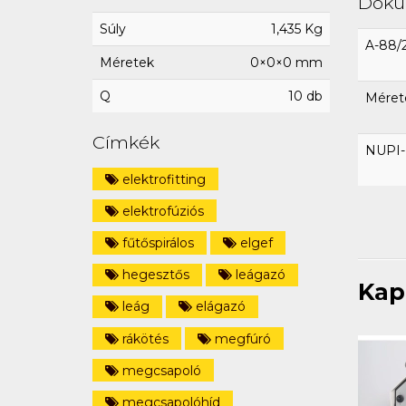
Dok
Súly
1,435 Kg
A-88/
Méretek
0×0×0 mm
Q
10 db
Méret
Címkék
NUPI-E
elektrofitting
elektrofúziós
fűtőspirálos
elgef
hegesztős
leágazó
Kap
leág
elágazó
rákötés
megfúró
megcsapoló
megcsapolóhíd