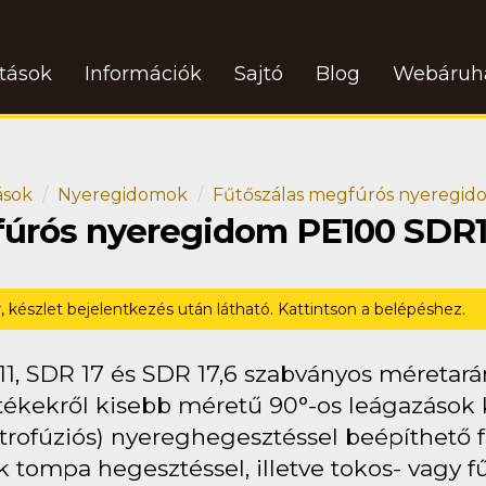
atások
Információk
Sajtó
Blog
Webáruh
ások
Nyeregidomok
Fűtőszálas megfúrós nyeregi
fúrós nyeregidom PE100 SDR1
r, készlet bejelentkezés után látható. Kattintson a belépéshez.
11, SDR 17 és SDR 17,6 szabványos méretar
ékekről kisebb méretű 90°-os leágazások ki
ktrofúziós) nyereghegesztéssel beépíthető 
 tompa hegesztéssel, illetve tokos- vagy fűt