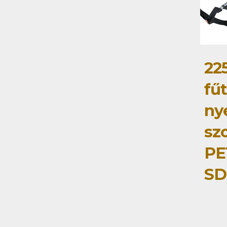
22
fű
ny
szo
PE
SD