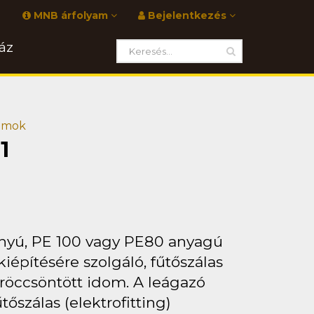
MNB árfolyam
Bejelentkezés
áz
domok
1
ányú, PE 100 vagy PE80 anyagú
építésére szolgáló, fűtőszálas
fröccsöntött idom. A leágazó
őszálas (elektrofitting)