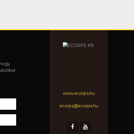
 hogy
mációkat
www.ecorps.hu
ecorps@ecorps.hu