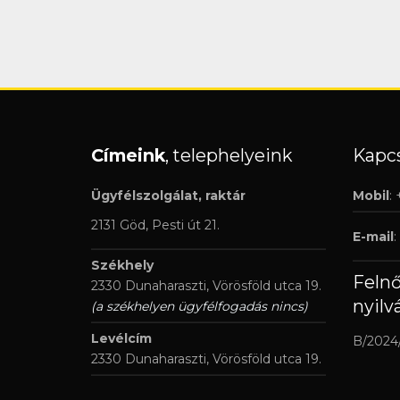
Címeink
, telephelyeink
Kapcs
Ügyfélszolgálat, raktár
Mobil
:
2131 Göd, Pesti út 21.
E-mail
:
Székhely
Feln
2330 Dunaharaszti, Vörösföld utca 19.
nyilv
(a székhelyen ügyfélfogadás nincs)
Levélcím
B/2024
2330 Dunaharaszti, Vörösföld utca 19.