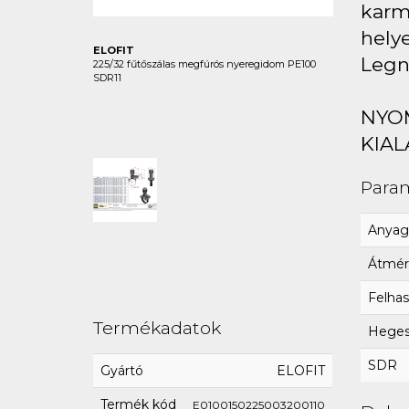
karma
hely
ELOFIT
Legn
225/32 fűtőszálas megfúrós nyeregidom PE100
SDR11
NYO
KIAL
Para
Anyag
Átmér
Felhas
Termékadatok
Hegesz
SDR
Gyártó
ELOFIT
Termék kód
E0100150225003200110