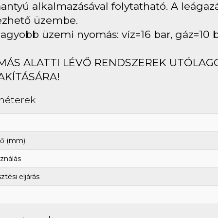
ntyú alkalmazásával folytatható. A leágaz
ezhető üzembe.
agyobb üzemi nyomás: víz=16 bar, gáz=10 
MÁS ALATTI LÉVŐ RENDSZEREK UTÓLAG
AKÍTÁSÁRA!
méterek
ő (mm)
ználás
tési eljárás