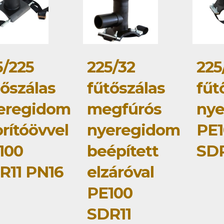
5/225
225/32
225
tőszálas
fűtőszálas
fűt
eregidom
megfúrós
ny
rítóövvel
nyeregidom
PE1
100
beépített
SDR
R11 PN16
elzáróval
PE100
SDR11