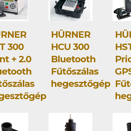
RNER
HÜRNER
HÜ
T 300
HCU 300
HST
nt + 2.0
Bluetooth
Pri
uetooth
Fűtőszálas
GP
tőszálas
hegesztőgép
Fűt
gesztőgép
he