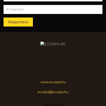
Regisztráció
www.ecorps.hu
ecorps@ecorps.hu