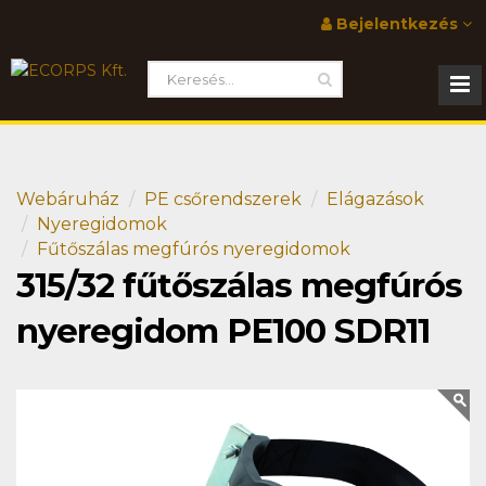
Bejelentkezés
Webáruház
PE csőrendszerek
Elágazások
Nyeregidomok
Fűtőszálas megfúrós nyeregidomok
315/32 fűtőszálas megfúrós
nyeregidom PE100 SDR11