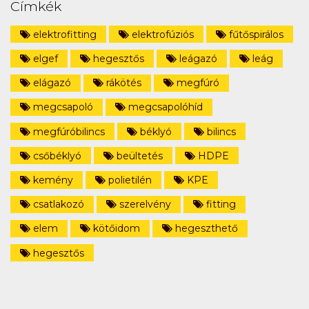
Címkék
elektrofitting
elektrofúziós
fűtőspirálos
elgef
hegesztős
leágazó
leág
elágazó
rákötés
megfúró
megcsapoló
megcsapolóhíd
megfúróbilincs
béklyó
bilincs
csőbéklyó
beültetés
HDPE
kemény
polietilén
KPE
csatlakozó
szerelvény
fitting
elem
kötőidom
hegeszthető
hegesztős