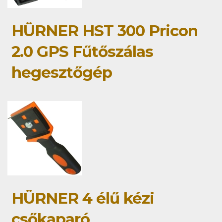
HÜRNER HST 300 Pricon
2.0 GPS Fűtőszálas
hegesztőgép
HÜRNER 4 élű kézi
csőkaparó