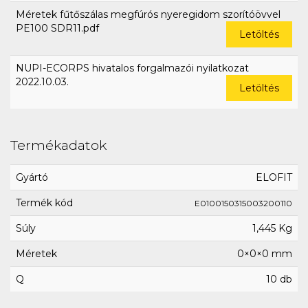
Méretek fűtőszálas megfúrós nyeregidom szorítóövvel
PE100 SDR11.pdf
Letöltés
NUPI-ECORPS hivatalos forgalmazói nyilatkozat
2022.10.03.
Letöltés
Termékadatok
Gyártó
ELOFIT
Termék kód
E0100150315003200110
Súly
1,445 Kg
Méretek
0×0×0 mm
Q
10 db