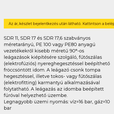
Az ár, készlet bejelentkezés után látható. Kattintson a bel
SDR 11, SDR 17 és SDR 17,6 szabványos
méretarányú, PE 100 vagy PE80 anyagú
vezetékekről kisebb méretű 90°-os
leágazások kiépítésére szolgáló, fűtőszálas
(elektrofúziós) nyereghegesztéssel beépíthető
fröccsöntött idom. A leágazó csonk tompa
hegesztéssel, illetve tokos- vagy fűtőszálas
(elektrofitting) karmantyú alkalmazásával
folytatható. A leágazás az idomba beépített
fúróval helyezhető üzembe.
Legnagyobb üzemi nyomás: víz=16 bar, gáz=10
bar