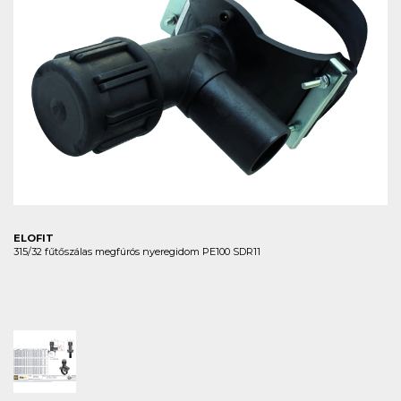
ELOFIT
315/32 fűtőszálas megfúrós nyeregidom PE100 SDR11