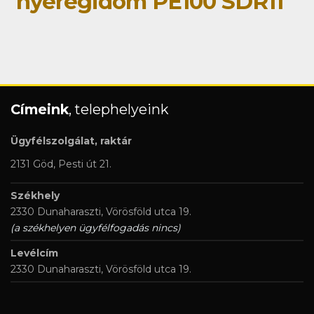
nyeregidom PE100 SDR11
Címeink
, telephelyeink
Ügyfélszolgálat, raktár
2131 Göd, Pesti út 21.
Székhely
2330 Dunaharaszti, Vörösföld utca 19.
(a székhelyen ügyfélfogadás nincs)
Levélcím
2330 Dunaharaszti, Vörösföld utca 19.