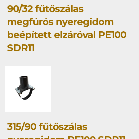
90/32 fűtőszálas
megfúrós nyeregidom
beépített elzáróval PE100
SDR11
315/90 fűtőszálas