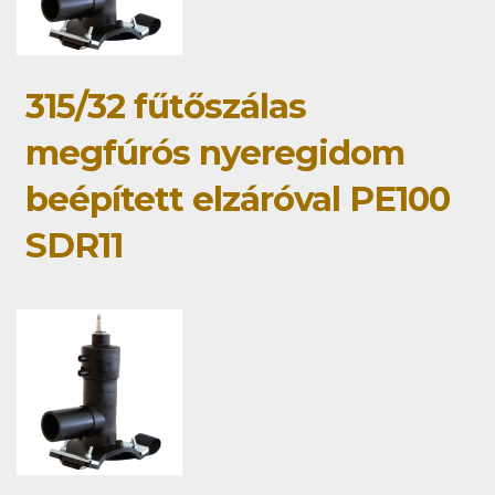
315/32 fűtőszálas
megfúrós nyeregidom
beépített elzáróval PE100
SDR11