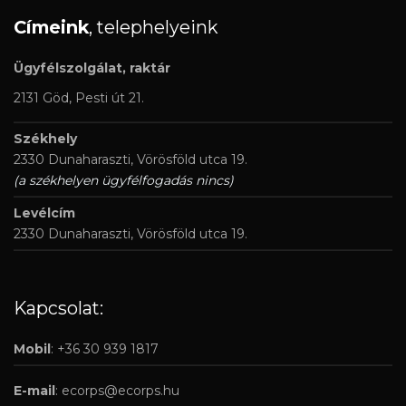
Címeink
, telephelyeink
Ügyfélszolgálat, raktár
2131 Göd, Pesti út 21.
Székhely
2330 Dunaharaszti, Vörösföld utca 19.
(a székhelyen ügyfélfogadás nincs)
Levélcím
2330 Dunaharaszti, Vörösföld utca 19.
Kapcsolat:
Mobil
: +36 30 939 1817
E-mail
:
ecorps@ecorps.hu