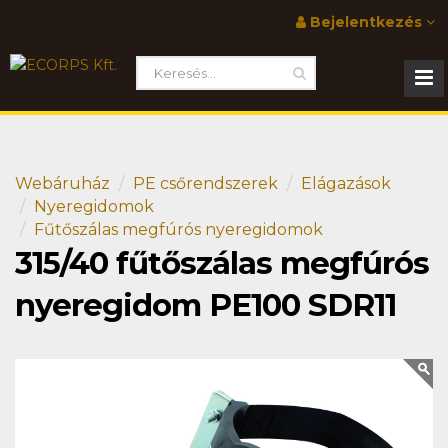
Bejelentkezés
Webáruház
PE csőrendszerek
Elágazások
Nyeregidomok
Fűtőszálas megfúrós nyeregidomok
315/40 fűtőszálas megfúrós
nyeregidom PE100 SDR11