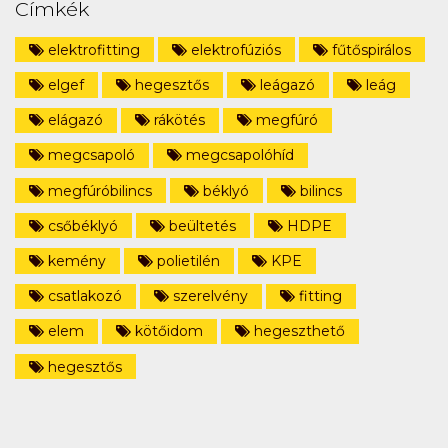
Címkék
elektrofitting
elektrofúziós
fűtőspirálos
elgef
hegesztős
leágazó
leág
elágazó
rákötés
megfúró
megcsapoló
megcsapolóhíd
megfúróbilincs
béklyó
bilincs
csőbéklyó
beültetés
HDPE
kemény
polietilén
KPE
csatlakozó
szerelvény
fitting
elem
kötőidom
hegeszthető
hegesztős