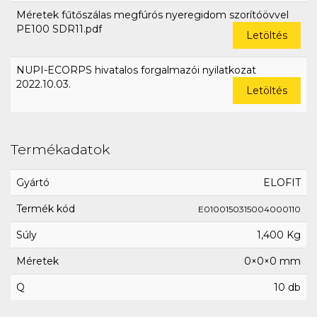
Méretek fűtőszálas megfúrós nyeregidom szorítóövvel
PE100 SDR11.pdf
Letöltés
NUPI-ECORPS hivatalos forgalmazói nyilatkozat
2022.10.03.
Letöltés
Termékadatok
Gyártó
ELOFIT
Termék kód
E0100150315004000110
Súly
1,400 Kg
Méretek
0×0×0 mm
Q
10 db