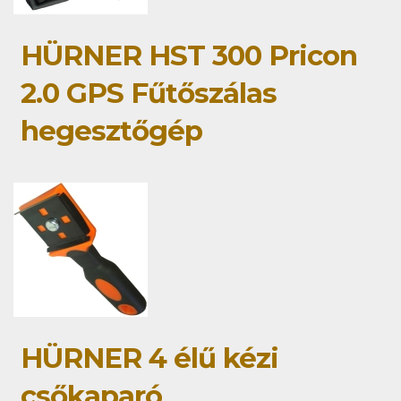
HÜRNER HST 300 Pricon
2.0 GPS Fűtőszálas
hegesztőgép
HÜRNER 4 élű kézi
csőkaparó