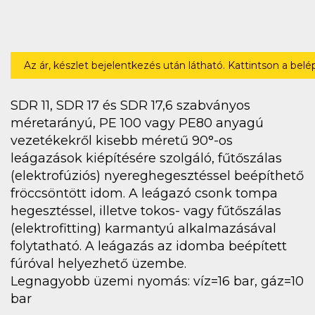
Az ár, készlet bejelentkezés után látható. Kattintson a bel
SDR 11, SDR 17 és SDR 17,6 szabványos
méretarányú, PE 100 vagy PE80 anyagú
vezetékekről kisebb méretű 90°-os
leágazások kiépítésére szolgáló, fűtőszálas
(elektrofúziós) nyereghegesztéssel beépíthető
fröccsöntött idom. A leágazó csonk tompa
hegesztéssel, illetve tokos- vagy fűtőszálas
(elektrofitting) karmantyú alkalmazásával
folytatható. A leágazás az idomba beépített
fúróval helyezhető üzembe.
Legnagyobb üzemi nyomás: víz=16 bar, gáz=10
bar