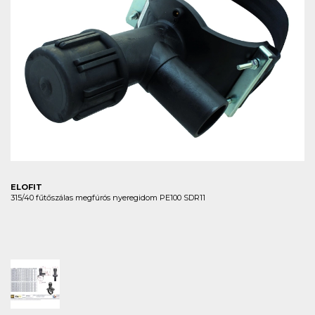
ELOFIT
315/40 fűtőszálas megfúrós nyeregidom PE100 SDR11