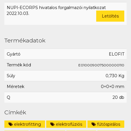
NUPI-ECORPS hivatalos forgalmazói nyilatkozat
2022.10.03.
Letöltés
Termékadatok
Gyártó
ELOFIT
Termék kód
E0100090075000000110
Súly
0,730 Kg
Méretek
0×0×0 mm
Q
20 db
Címkék
elektrofitting
elektrofúziós
fűtőspirálos