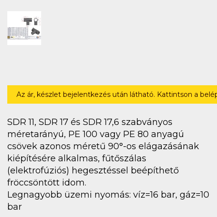
Az ár, készlet bejelentkezés után látható. Kattintson a bel
SDR 11, SDR 17 és SDR 17,6 szabványos
méretarányú, PE 100 vagy PE 80 anyagú
csövek azonos méretű 90°-os elágazásának
kiépítésére alkalmas, fűtőszálas
(elektrofúziós) hegesztéssel beépíthető
fröccsöntött idom.
Legnagyobb üzemi nyomás: víz=16 bar, gáz=10
bar