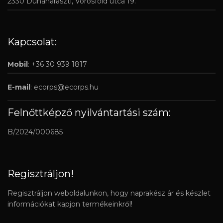
2330 Dunaharaszti, Vörösföld utca 19.
Kapcsolat:
Mobil
: +36 30 939 1817
E-mail
:
ecorps@ecorps.hu
Felnőttképző nyilvántartási szám:
B/2024/000685
Regisztráljon!
Regisztráljon weboldalunkon, hogy naprakész ár és készlet
információkat kapjon termékeinkről!