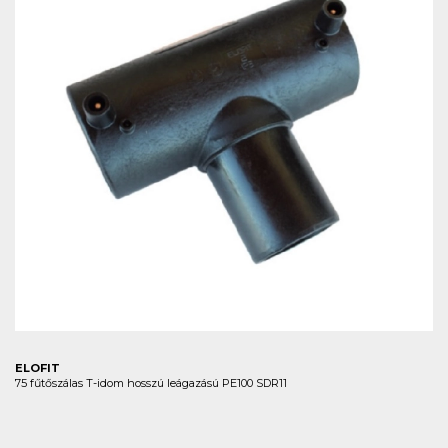
ELOFIT
75 fűtőszálas T-idom hosszú leágazású PE100 SDR11