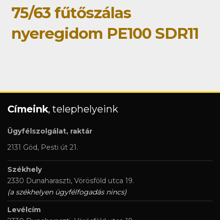
75/63 fűtőszálas
nyeregidom PE100 SDR11
Címeink
, telephelyeink
Ügyfélszolgálat, raktár
2131 Göd, Pesti út 21.
Székhely
2330 Dunaharaszti, Vörösföld utca 19.
(a székhelyen ügyfélfogadás nincs)
Levélcím