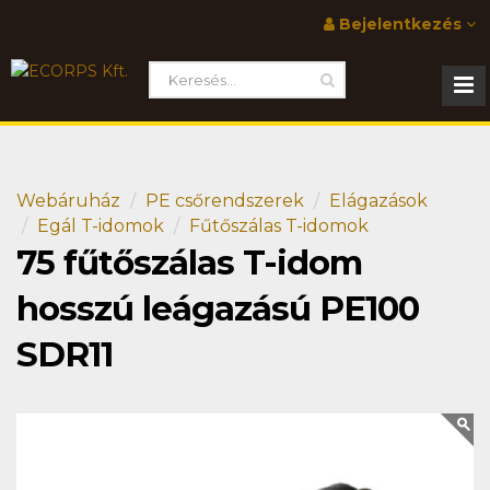
Bejelentkezés
Webáruház
PE csőrendszerek
Elágazások
Egál T-idomok
Fűtőszálas T-idomok
75 fűtőszálas T-idom
hosszú leágazású PE100
SDR11