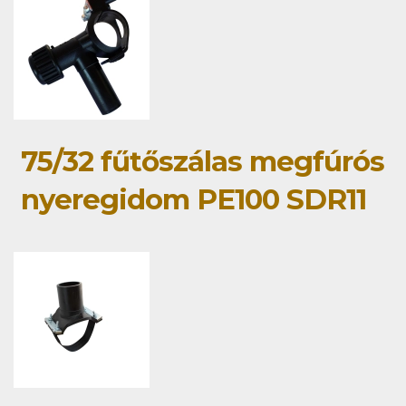
75/32 fűtőszálas megfúrós
nyeregidom PE100 SDR11