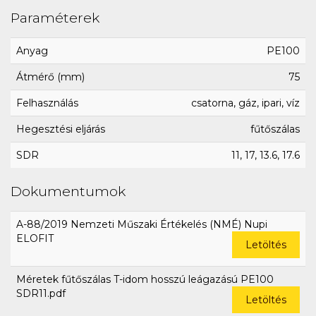
Paraméterek
Anyag
PE100
Átmérő (mm)
75
Felhasználás
csatorna, gáz, ipari, víz
Hegesztési eljárás
fűtőszálas
SDR
11, 17, 13.6, 17.6
Dokumentumok
A-88/2019 Nemzeti Műszaki Értékelés (NMÉ) Nupi
ELOFIT
Letöltés
Méretek fűtőszálas T-idom hosszú leágazású PE100
SDR11.pdf
Letöltés