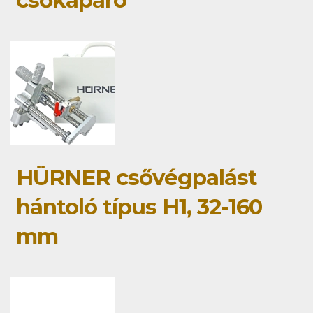
csőkaparó
HÜRNER csővégpalást
hántoló típus H1, 32-160
mm