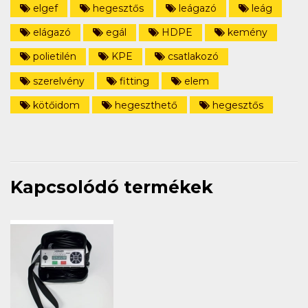
elgef
hegesztős
leágazó
leág
elágazó
egál
HDPE
kemény
polietilén
KPE
csatlakozó
szerelvény
fitting
elem
kötőidom
hegeszthető
hegesztős
Kapcsolódó termékek