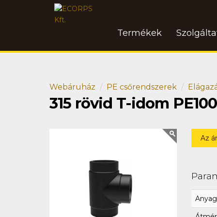
Termékek
Szolgált
Webáruház
PE csőrendszerek
Elágaz
315 rövid T-idom PE10
Az á
Para
Anyag
Átmér