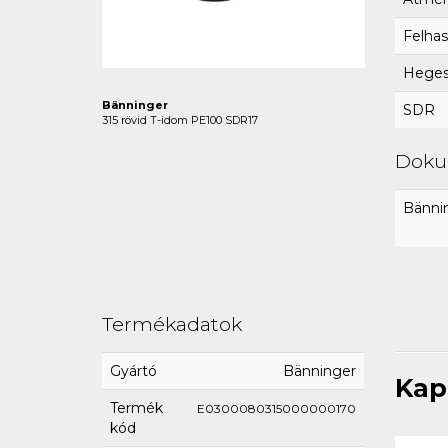
Felhas
Hegesz
Bänninger
SDR
315 rövid T-idom PE100 SDR17
Dok
Bännin
Termékadatok
Gyártó
Bänninger
Kap
Termék
E0300080315000000170
kód