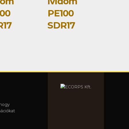
dom
ívidom
00
PE100
R17
SDR17
 hogy
mációkat