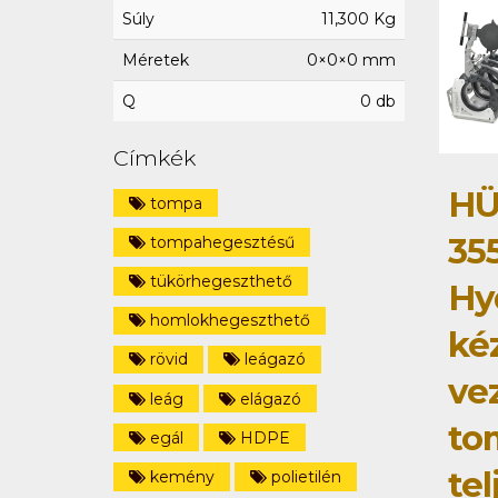
Súly
11,300 Kg
Méretek
0×0×0 mm
Q
0 db
Címkék
HÜ
tompa
35
tompahegesztésű
tükörhegeszthető
Hy
homlokhegeszthető
ké
rövid
leágazó
ve
leág
elágazó
to
egál
HDPE
tel
kemény
polietilén