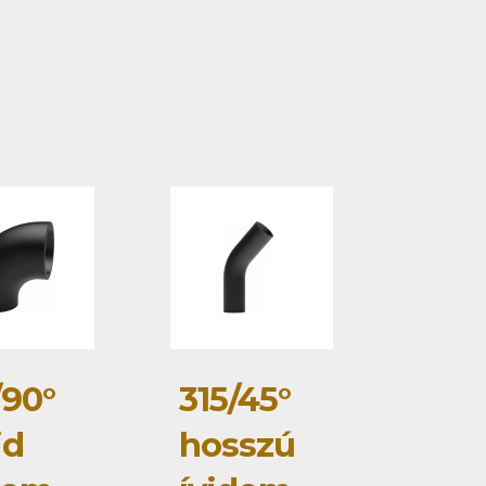
/90°
315/45°
id
hosszú