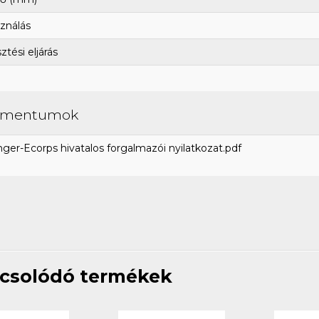
ználás
tési eljárás
umentumok
ger-Ecorps hivatalos forgalmazói nyilatkozat.pdf
csolódó termékek