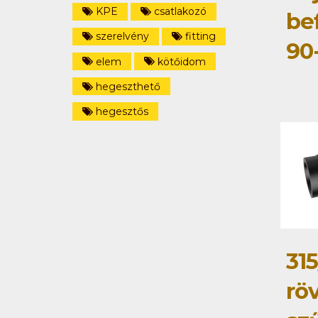
KPE
csatlakozó
be
szerelvény
fitting
90
elem
kötőidom
hegeszthető
hegesztős
31
rö