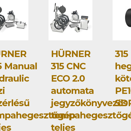
RNER
HÜRNER
315
5 Manual
315 CNC
heg
draulic
ECO 2.0
köt
zi
automata
PE1
zérlésű
jegyzőkönyvezős
SD
mpahegesztőgép
tompahegesztőg
jes
teljes