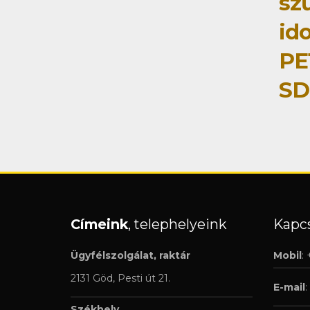
sz
id
PE
SD
Címeink
, telephelyeink
Kapcs
Ügyfélszolgálat, raktár
Mobil
:
2131 Göd, Pesti út 21.
E-mail
:
Székhely