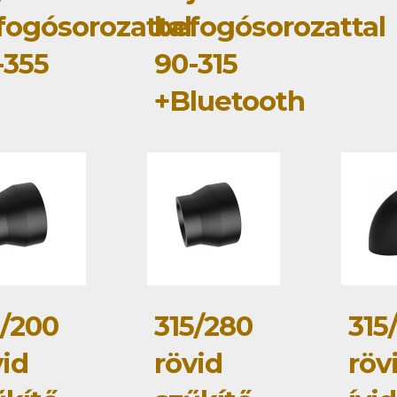
fogósorozattal
befogósorozattal
-355
90-315
+Bluetooth
5/200
315/280
315
vid
rövid
röv