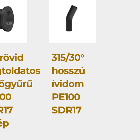
 rövid
315/30°
toldatos
hosszú
őgyűrű
ívidom
00
PE100
R17
SDR17
ép