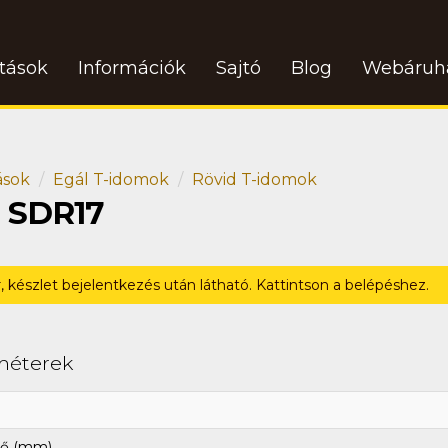
atások
Információk
Sajtó
Blog
Webáruh
ások
Egál T-idomok
Rövid T-idomok
0 SDR17
r, készlet bejelentkezés után látható. Kattintson a belépéshez.
méterek
ő (mm)