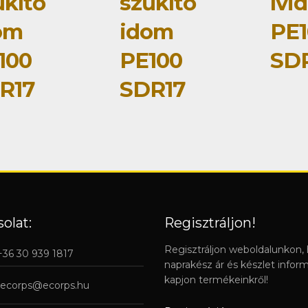
űkítő
szűkítő
ívi
om
idom
PE1
100
PE100
SD
R17
SDR17
olat:
Regisztráljon!
Regisztráljon weboldalunkon,
 +36 30 939 1817
naprakész ár és készlet infor
kapjon termékeinkről!
ecorps@ecorps.hu