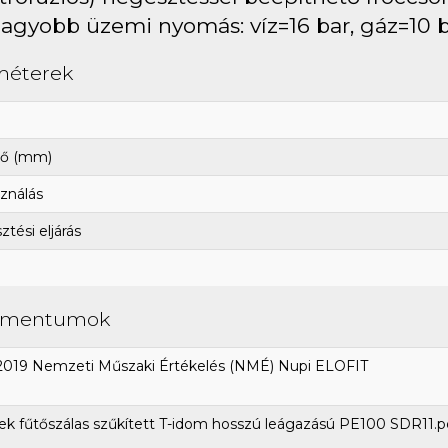
agyobb üzemi nyomás: víz=16 bar, gáz=10 
méterek
ő (mm)
ználás
tési eljárás
umentumok
2019 Nemzeti Műszaki Értékelés (NMÉ) Nupi ELOFIT
k fűtőszálas szűkített T-idom hosszú leágazású PE100 SDR11.p