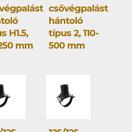
végpalást
csővégpalást
toló
hántoló
us H1.5,
típus 2, 110-
-250 mm
500 mm