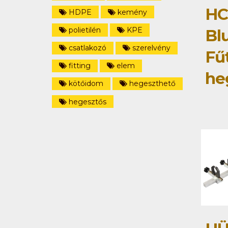
HC
HDPE
kemény
polietilén
KPE
Bl
csatlakozó
szerelvény
Fű
fitting
elem
he
kötőidom
hegeszthető
hegesztős