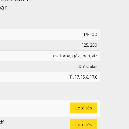
bar
PE100
125, 250
csatorna, gáz, ipari, víz
fűtőszálas
11, 17, 13.6, 17.6
Letöltés
df
Letöltés