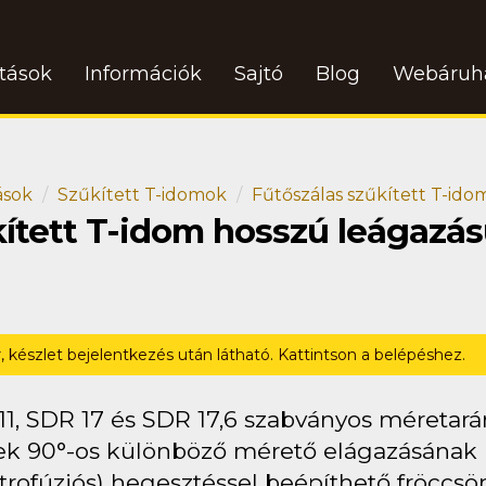
atások
Információk
Sajtó
Blog
Webáruh
ások
Szűkített T-idomok
Fűtőszálas szűkített T-id
kített T-idom hosszú leágazá
r, készlet bejelentkezés után látható. Kattintson a belépéshez.
11, SDR 17 és SDR 17,6 szabványos méretar
ek 90°-os különböző mérető elágazásának ki
trofúziós) hegesztéssel beépíthető fröccsö