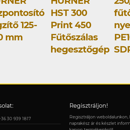
RNER
HÜRNER
250
zpontosító
HST 300
fűt
zítő 125-
Print 450
ny
0 mm
Fűtőszálas
PE1
hegesztőgép
SDR
olat:
Regisztráljon!
Regisztráljon weboldalunkon,
 +36 30 939 1817
naprakész ár és készlet infor
kapjon termékeinkről!