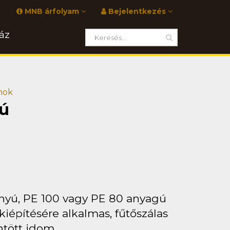
MNB árfolyam
Bejelentkezés
áz
omok
sú
ányú, PE 100 vagy PE 80 anyagú
építésére alkalmas, fűtőszálas
ntött idom.