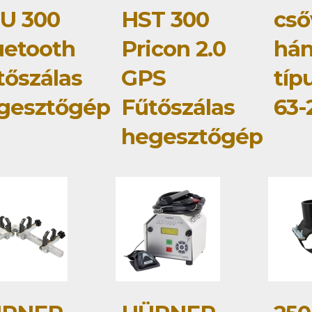
U 300
HST 300
cső
uetooth
Pricon 2.0
hán
tőszálas
GPS
típ
gesztőgép
Fűtőszálas
63
hegesztőgép