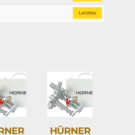
Letöltés
RNER
HÜRNER