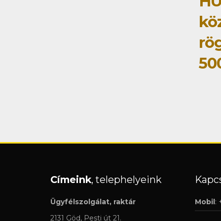
HÜ
kö
rög
50
Címeink
, telephelyeink
Kapcs
Ügyfélszolgálat, raktár
Mobil
:
2131 Göd, Pesti út 21.