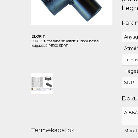
Legn
Para
Anyag
ELOFIT
250/125 fűtőszálas szűkített T-idom hosszú
leágazású PE100 SDR11
Átmér
Felhas
Hegesz
SDR
Dok
A-88/
Termékadatok
Mérete