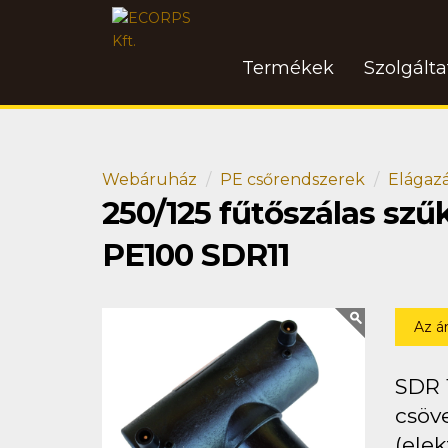
Termékek
Szolgált
Webáruház
PE csőrendszerek
Elágaz
250/125 fűtőszálas szű
PE100 SDR11
Az á
SDR 
csöv
(elek