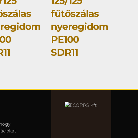
/125
125/125
őszálas
fűtőszálas
eregidom
nyeregidom
00
PE100
11
SDR11
 hogy
mációkat