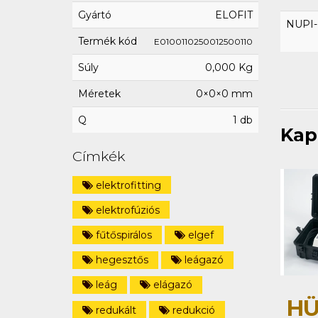
Gyártó
ELOFIT
NUPI-E
Termék kód
E0100110250012500110
Súly
0,000 Kg
Méretek
0×0×0 mm
Q
1 db
Kap
Címkék
elektrofitting
elektrofúziós
fűtőspirálos
elgef
hegesztős
leágazó
leág
elágazó
HÜ
redukált
redukció