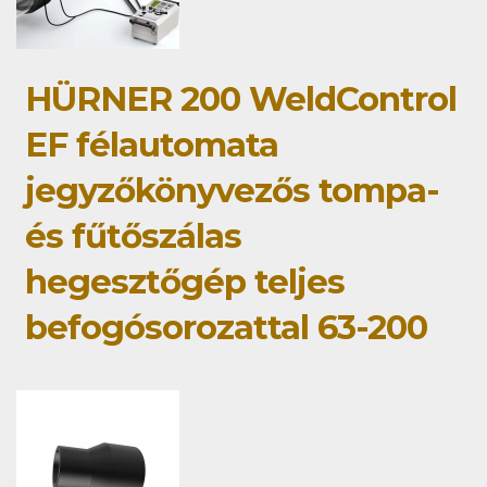
HÜRNER 200 WeldControl
EF félautomata
jegyzőkönyvezős tompa-
és fűtőszálas
hegesztőgép teljes
befogósorozattal 63-200