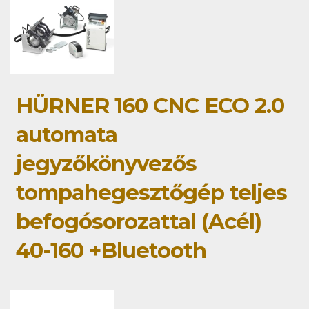
HÜRNER 160 CNC ECO 2.0
automata
jegyzőkönyvezős
tompahegesztőgép teljes
befogósorozattal (Acél)
40-160 +Bluetooth