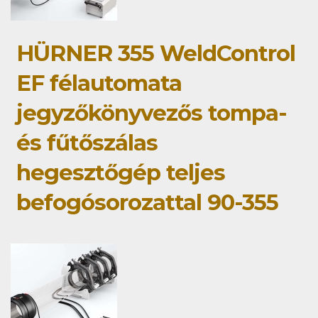
HÜRNER 355 WeldControl
EF félautomata
jegyzőkönyvezős tompa-
és fűtőszálas
hegesztőgép teljes
befogósorozattal 90-355