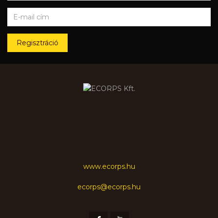
Regisztráció
www.ecorps.hu
ecorps@ecorps.hu