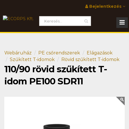
Bejelentkezés
Webáruház
PE csőrendszerek
Elágazások
Szűkített T-idomok
Rövid szűkített T-idomok
110/90 rövid szűkített T-
idom PE100 SDR11