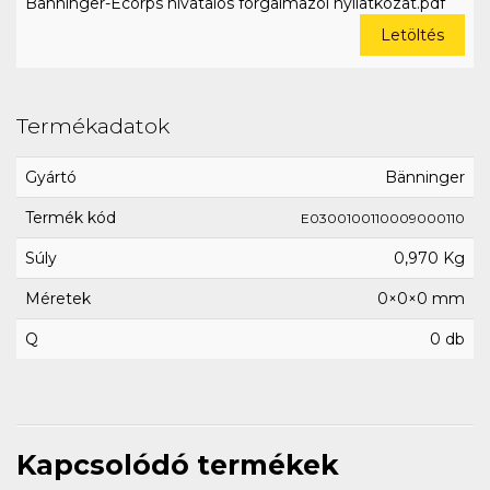
Bänninger-Ecorps hivatalos forgalmazói nyilatkozat.pdf
Letöltés
Termékadatok
Gyártó
Bänninger
Termék kód
E0300100110009000110
Súly
0,970 Kg
Méretek
0×0×0 mm
Q
0 db
Kapcsolódó termékek