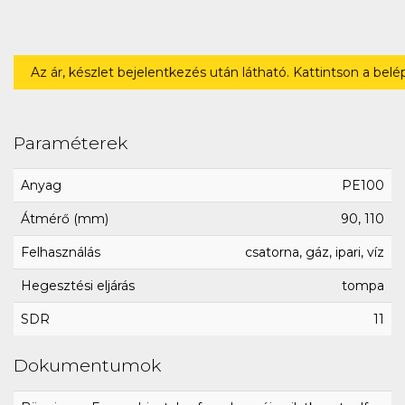
Az ár, készlet bejelentkezés után látható. Kattintson a bel
Paraméterek
Anyag
PE100
Átmérő (mm)
90, 110
Felhasználás
csatorna, gáz, ipari, víz
Hegesztési eljárás
tompa
SDR
11
Dokumentumok