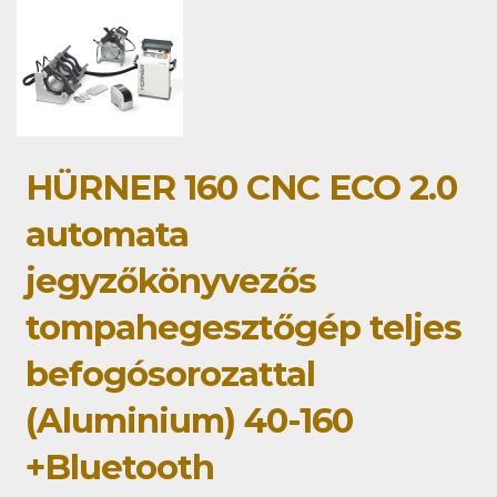
HÜRNER 160 CNC ECO 2.0
automata
jegyzőkönyvezős
tompahegesztőgép teljes
befogósorozattal
(Aluminium) 40-160
+Bluetooth