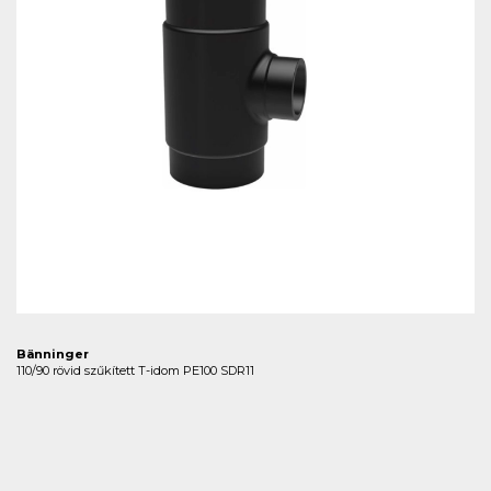
Bänninger
110/90 rövid szűkített T-idom PE100 SDR11