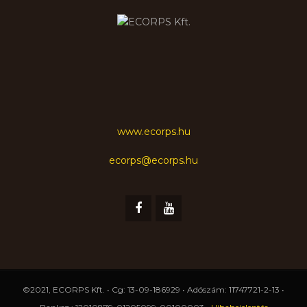
www.ecorps.hu
ecorps@ecorps.hu
©2021, ECORPS Kft. • Cg: 13-09-186929 • Adószám: 11747721-2-13 •