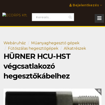
Bejelentkezés
Webáruház
Műanyaghegesztő gépek
Fűtőszálas hegesztőgépek
Alkatrészek
HÜRNER HCU-HST
végcsatlakozó
hegesztőkábelhez