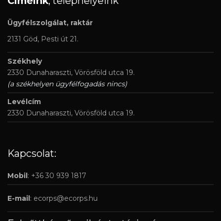
Címeink
, telephelyeink
Ügyfélszolgálat, raktár
2131 Göd, Pesti út 21.
Székhely
2330 Dunaharaszti, Vörösföld utca 19.
(a székhelyen ügyfélfogadás nincs)
Levélcím
2330 Dunaharaszti, Vörösföld utca 19.
Kapcsolat:
Mobil
: +36 30 939 1817
E-mail
:
ecorps@ecorps.hu