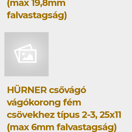
(max 19,8mm
falvastagság)
HÜRNER csővágó
vágókorong fém
csövekhez típus 2-3, 25x11
(max 6mm falvastagság)