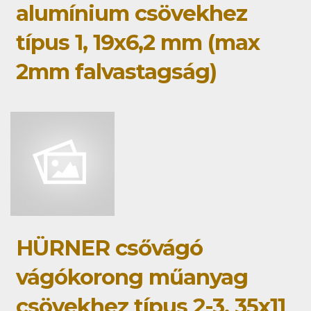
alumínium csövekhez
típus 1, 19x6,2 mm (max
2mm falvastagság)
HÜRNER csővágó
vágókorong műanyag
csövekhez típus 2-3, 35x11