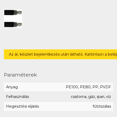
Az ár, készlet bejelentkezés után látható. Kattintson a bel
Paraméterek
Anyag
PE100, PE80, PP, PVDF
Felhasználás
csatorna, gáz, ipari, víz
Hegesztési eljárás
fűtőszálas