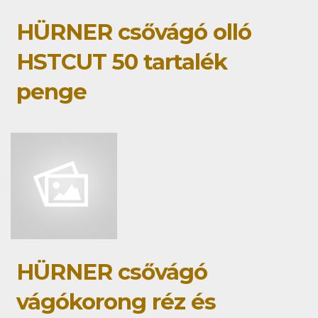
HÜRNER csővágó olló
HSTCUT 50 tartalék
penge
HÜRNER csővágó
vágókorong réz és