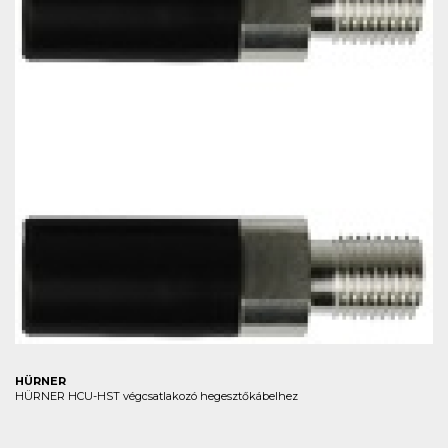
HÜRNER
HÜRNER HCU-HST végcsatlakozó hegesztőkábelhez