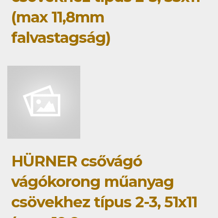
(max 11,8mm
falvastagság)
HÜRNER csővágó
vágókorong műanyag
csövekhez típus 2-3, 51x11