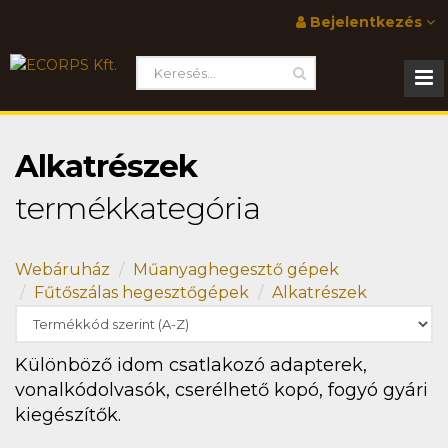
Bejelentkezés
Alkatrészek
termékkategória
Webáruház
Műanyaghegesztő gépek
Fűtőszálas hegesztőgépek
Alkatrészek
Különböző idom csatlakozó adapterek,
vonalkódolvasók, cserélhető kopó, fogyó gyári
kiegészítők.