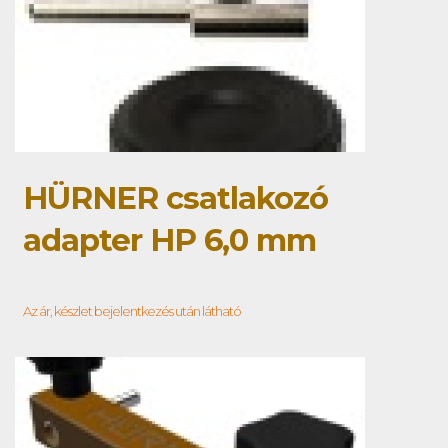
HÜRNER csatlakozó
adapter HP 6,0 mm
Az ár, készlet bejelentkezés után látható