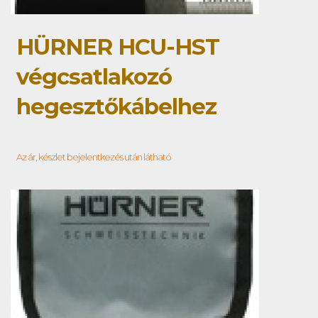
HÜRNER HCU-HST
végcsatlakozó
hegesztőkábelhez
Az ár, készlet bejelentkezés után látható