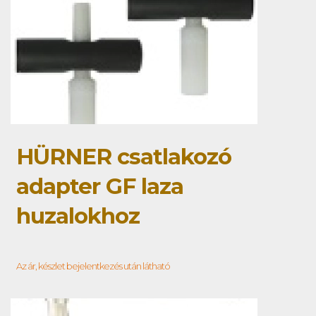
HÜRNER csatlakozó
adapter GF laza
huzalokhoz
Az ár, készlet bejelentkezés után látható