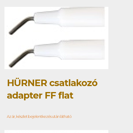
HÜRNER csatlakozó
adapter FF flat
Az ár, készlet bejelentkezés után látható