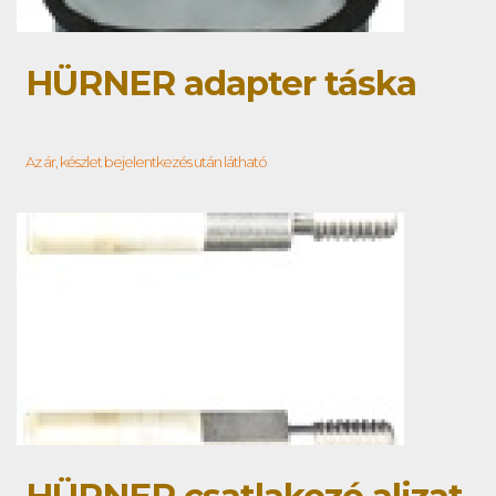
HÜRNER adapter táska
Az ár, készlet bejelentkezés után látható