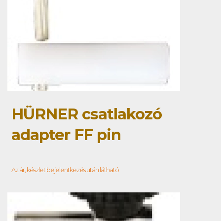
HÜRNER csatlakozó
adapter FF pin
Az ár, készlet bejelentkezés után látható