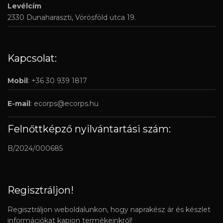
Levélcím
2330 Dunaharaszti, Vörösföld utca 19.
Kapcsolat:
Mobil
: +36 30 939 1817
E-mail
:
ecorps@ecorps.hu
Felnőttképző nyilvántartási szám:
B/2024/000685
Regisztráljon!
Regisztráljon weboldalunkon, hogy naprakész ár és készlet
információkat kapjon termékeinkről!