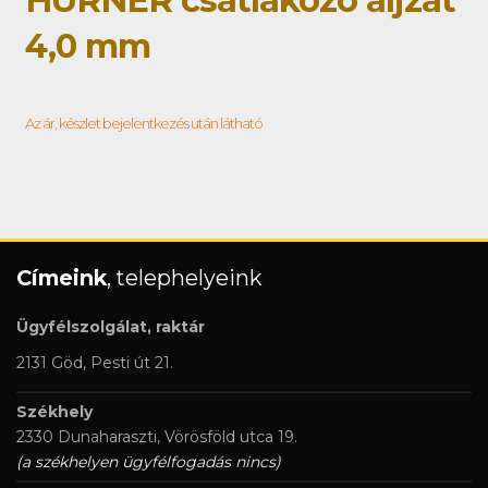
HÜRNER csatlakozó aljzat
4,0 mm
Az ár, készlet bejelentkezés után látható
Címeink
, telephelyeink
Ügyfélszolgálat, raktár
2131 Göd, Pesti út 21.
Székhely
2330 Dunaharaszti, Vörösföld utca 19.
(a székhelyen ügyfélfogadás nincs)