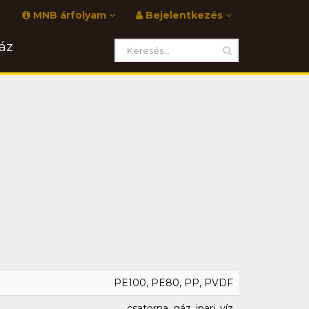
MNB árfolyam
Bejelentkezés
áz
PE100, PE80, PP, PVDF
csatorna, gáz, ipari, víz