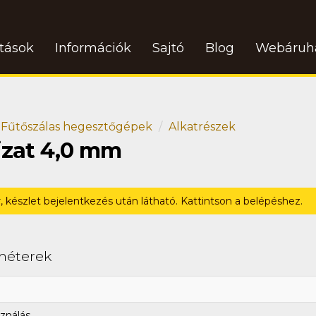
atások
Információk
Sajtó
Blog
Webáruh
Fűtőszálas hegesztőgépek
Alkatrészek
jzat 4,0 mm
r, készlet bejelentkezés után látható. Kattintson a belépéshez.
méterek
ználás