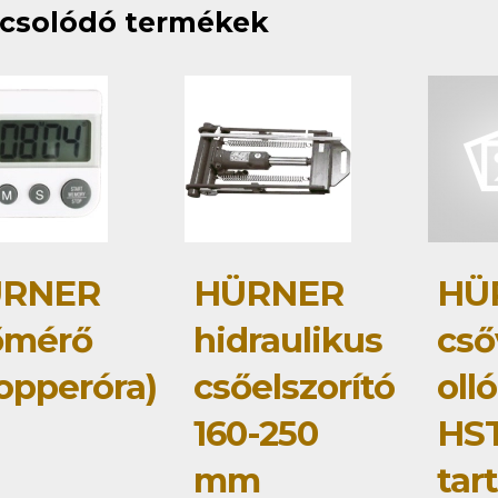
csolódó termékek
RNER
HÜRNER
HÜ
őmérő
hidraulikus
cső
topperóra)
csőelszorító
olló
160-250
HS
mm
tar