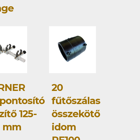
nge
RNER
20
pontosító
fűtőszálas
zítő 125-
összekötő
0 mm
idom