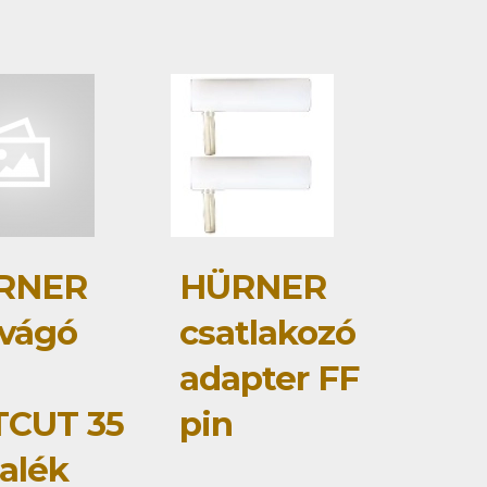
RNER
HÜRNER
vágó
csatlakozó
adapter FF
TCUT 35
pin
talék