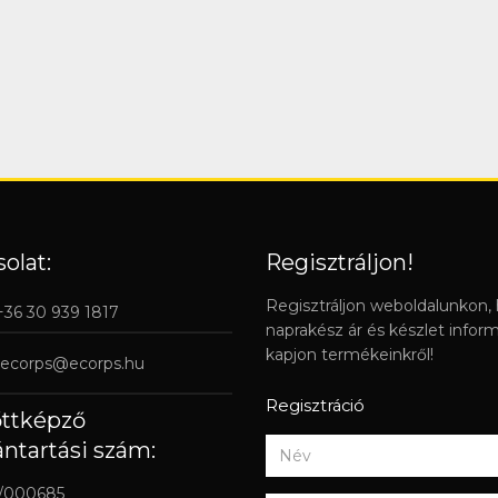
olat:
Regisztráljon!
Regisztráljon weboldalunkon,
 +36 30 939 1817
naprakész ár és készlet infor
kapjon termékeinkről!
ecorps@ecorps.hu
Regisztráció
őttképző
ántartási szám:
/000685