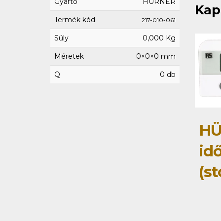
Gyártó
HÜRNER
Kap
Termék kód
217-010-061
Súly
0,000 Kg
Méretek
0×0×0 mm
Q
0 db
HÜ
id
(s