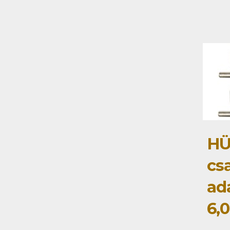
HÜ
cs
ad
6,