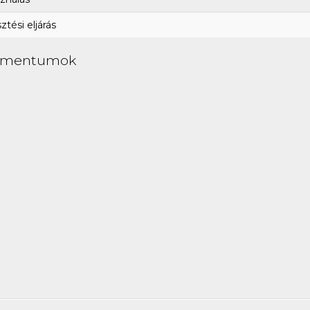
tési eljárás
umentumok