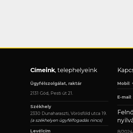
Címeink
, telephelyeink
Kapcs
Ügyfélszolgálat, raktár
Mobil
:
2131 Göd, Pesti út 21.
E-mail
:
Székhely
Feln
2330 Dunaharaszti, Vörösföld utca 19.
nyilv
(a székhelyen ügyfélfogadás nincs)
Levélcím
B/2024