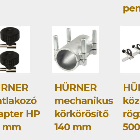
pe
RNER
HÜRNER
HÜ
atlakozó
mechanikus
köz
apter HP
körkörösítő
rög
0 mm
140 mm
50