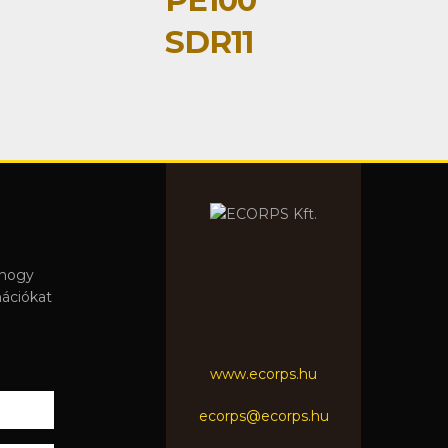
PE100
SDR11
 hogy
mációkat
www.ecorps.hu
ecorps@ecorps.hu