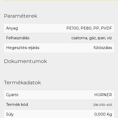
Paraméterek
Anyag
PE100, PE80, PP, PVDF
Felhasználás
csatorna, gáz, ipari, víz
Hegesztési eljárás
fűtőszálas
Dokumentumok
Termékadatok
Gyártó
HÜRNER
Termék kód
216-010-401
Súly
0,000 Kg