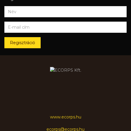
Regisztráció
www.ecorps.hu
ecorps@ecorps.hu