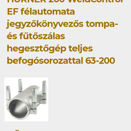
EF félautomata
jegyzőkönyvezős tompa-
és fűtőszálas
hegesztőgép teljes
befogósorozattal 63-200