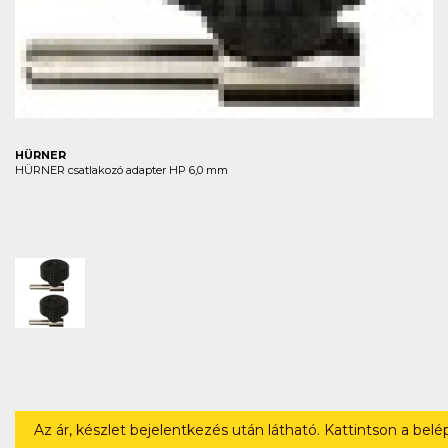
HÜRNER
HÜRNER csatlakozó adapter HP 6,0 mm
Az ár, készlet bejelentkezés után látható. Kattintson a bel