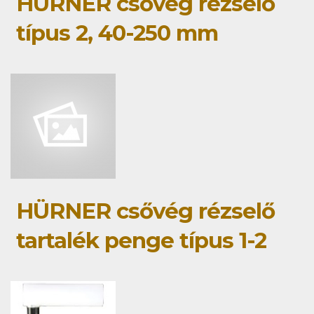
HÜRNER csővég rézselő
típus 2, 40-250 mm
HÜRNER csővég rézselő
tartalék penge típus 1-2