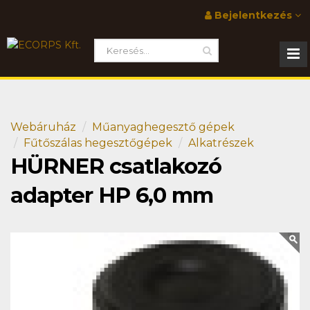
Bejelentkezés
Webáruház
Műanyaghegesztő gépek
Fűtőszálas hegesztőgépek
Alkatrészek
HÜRNER csatlakozó
adapter HP 6,0 mm