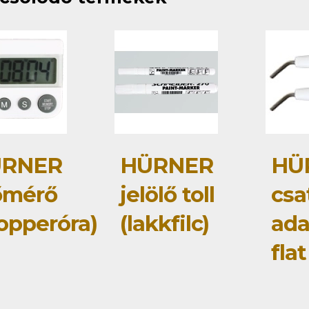
RNER
HÜRNER
HÜ
őmérő
jelölő toll
csa
topperóra)
(lakkfilc)
ada
flat