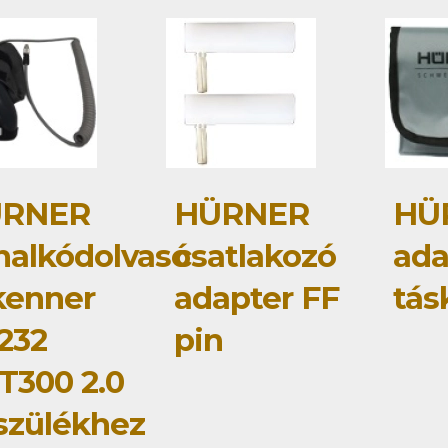
RNER
HÜRNER
HÜ
nalkódolvasó
csatlakozó
ada
kenner
adapter FF
tás
232
pin
T300 2.0
szülékhez