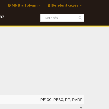
MNB árfolyam
Bejelentkezés
áz
PE100, PE80, PP, PVDF
0