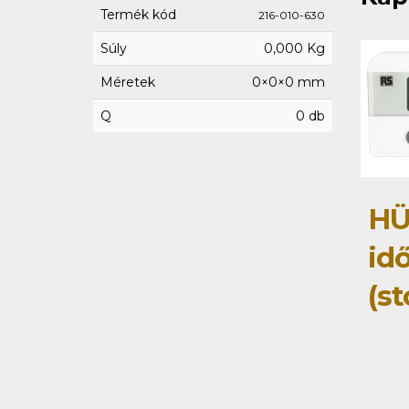
Termék kód
216-010-630
Súly
0,000 Kg
Méretek
0×0×0 mm
Q
0 db
HÜ
id
(s