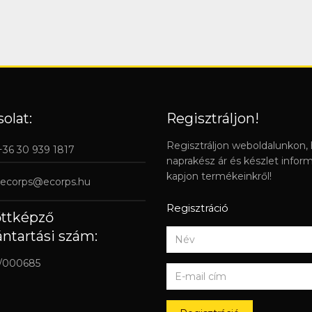
olat:
Regisztráljon!
Regisztráljon weboldalunkon,
 +36 30 939 1817
naprakész ár és készlet infor
kapjon termékeinkről!
ecorps@ecorps.hu
Regisztráció
őttképző
ántartási szám:
/000685