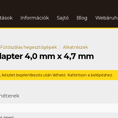
atások
Információk
Sajtó
Blog
Webáruh
Fűtőszálas hegesztőgépek
Alkatrészek
apter 4,0 mm x 4,7 mm
r, készlet bejelentkezés után látható. Kattintson a belépéshez.
méterek
ő (mm)