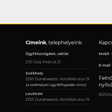
Címeink
, telephelyeink
Kapcs
Ügyfélszolgálat, raktár
Mobil
:
2131 Göd, Pesti út 21.
E-mail
:
Székhely
Feln
2330 Dunaharaszti, Vörösföld utca 19.
nyilv
(a székhelyen ügyfélfogadás nincs)
Levélcím
B/2024
2330 Dunaharaszti, Vörösföld utca 19.