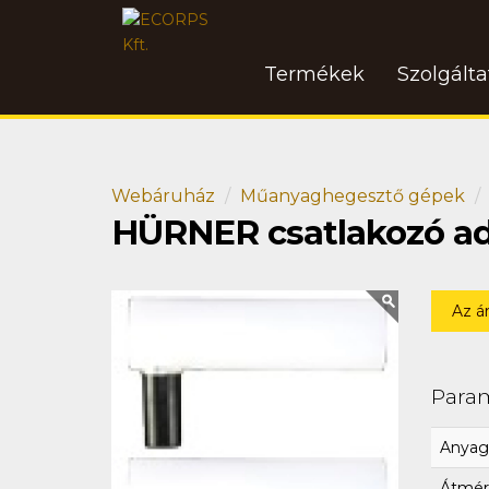
Termékek
Szolgált
Webáruház
Műanyaghegesztő gépek
HÜRNER csatlakozó ad
Az á
Para
Anyag
Átmér