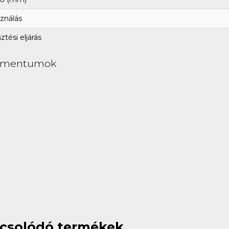
ználás
tési eljárás
umentumok
csolódó termékek