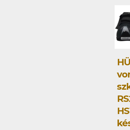
HÜ
vo
sz
RS
HS
ké