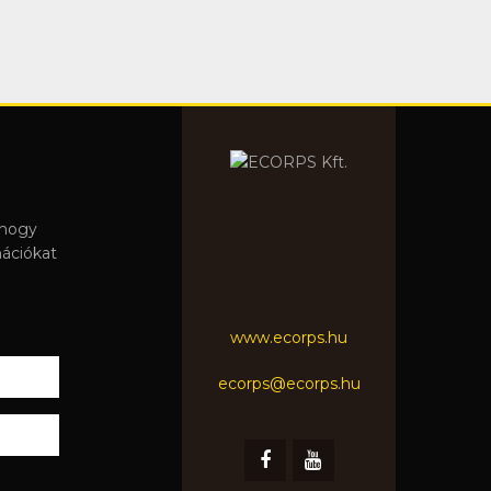
 hogy
mációkat
www.ecorps.hu
ecorps@ecorps.hu