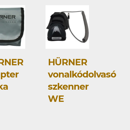
RNER
HÜRNER
pter
vonalkódolvasó
ka
szkenner
WE