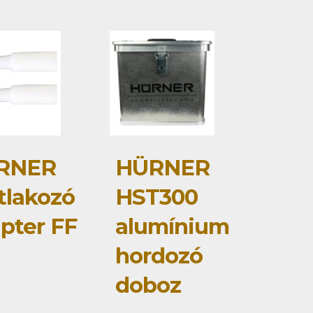
RNER
HÜRNER
tlakozó
HST300
pter FF
alumínium
hordozó
doboz