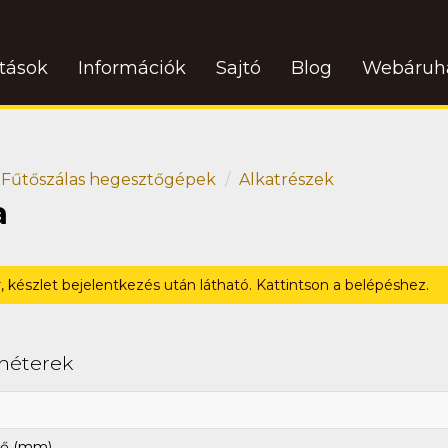
atások
Információk
Sajtó
Blog
Webáruh
Fűtőszálas hegesztőgépek
Alkatrészek
a
r, készlet bejelentkezés után látható. Kattintson a belépéshez.
méterek
ő (mm)