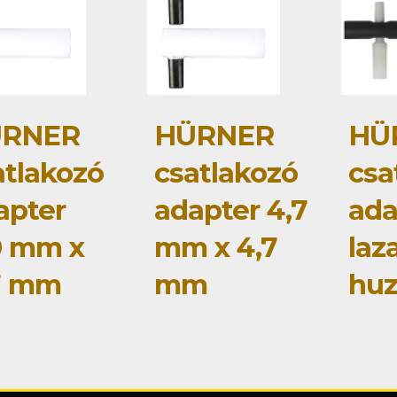
RNER
HÜRNER
HÜ
atlakozó
csatlakozó
csa
apter
adapter 4,7
ada
0 mm x
mm x 4,7
laz
7 mm
mm
huz