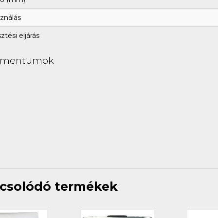
ználás
tési eljárás
umentumok
csolódó termékek