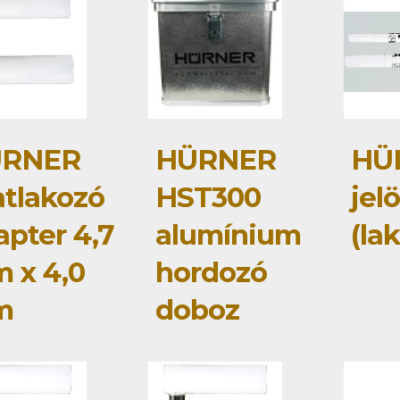
RNER
HÜRNER
HÜ
atlakozó
HST300
jelö
apter 4,7
alumínium
(lak
 x 4,0
hordozó
m
doboz