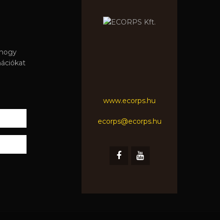
 hogy
mációkat
www.ecorps.hu
ecorps@ecorps.hu