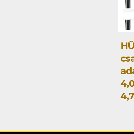
HÜ
cs
ad
4,
4,