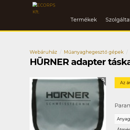
Termékek
Szolgált
Webáruház
Műanyaghegesztő gépek
HÜRNER adapter tásk
Az á
Para
Anyag
Átmér