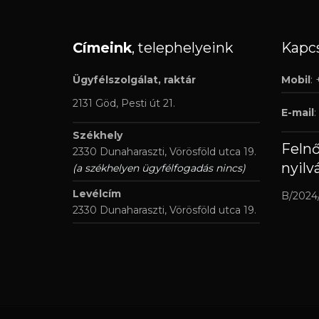
Címeink
, telephelyeink
Kapcs
Ügyfélszolgálat, raktár
Mobil
:
2131 Göd, Pesti út 21.
E-mail
:
Székhely
Feln
2330 Dunaharaszti, Vörösföld utca 19.
nyilv
(a székhelyen ügyfélfogadás nincs)
Levélcím
B/2024
2330 Dunaharaszti, Vörösföld utca 19.