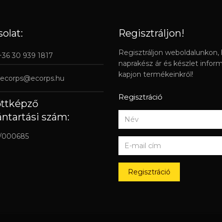
olat:
Regisztráljon!
Regisztráljon weboldalunkon,
 +36 30 939 1817
naprakész ár és készlet infor
kapjon termékeinkről!
ecorps@ecorps.hu
Regisztráció
őttképző
ántartási szám:
/000685
Regisztráció