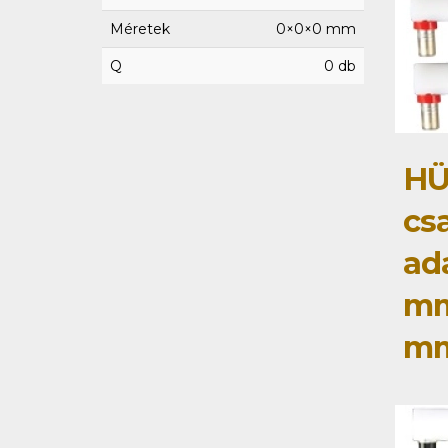
Méretek
0×0×0 mm
Q
0 db
HÜ
cs
ad
mm
m