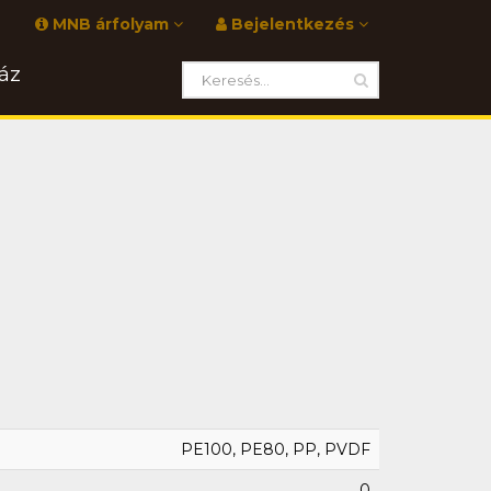
MNB árfolyam
Bejelentkezés
áz
PE100, PE80, PP, PVDF
0