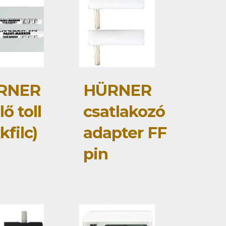
RNER
HÜRNER
lő toll
csatlakozó
kfilc)
adapter FF
pin