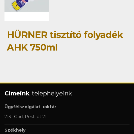
HÜRNER tisztító folyadék
AHK 750ml
Címeink
, telephelyeink
Ügyfélszolgálat, raktár
2131 Göd, Pesti út 21.
Székhely