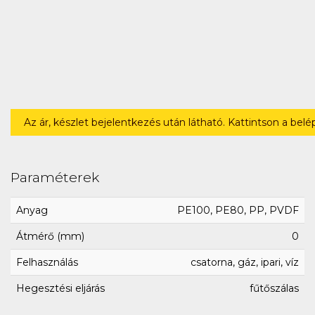
Az ár, készlet bejelentkezés után látható. Kattintson a bel
Paraméterek
Anyag
PE100, PE80, PP, PVDF
Átmérő (mm)
0
Felhasználás
csatorna, gáz, ipari, víz
Hegesztési eljárás
fűtőszálas