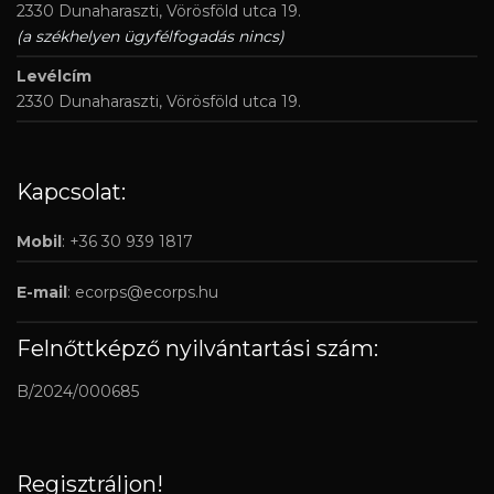
2330 Dunaharaszti, Vörösföld utca 19.
(a székhelyen ügyfélfogadás nincs)
Levélcím
2330 Dunaharaszti, Vörösföld utca 19.
Kapcsolat:
Mobil
: +36 30 939 1817
E-mail
:
ecorps@ecorps.hu
Felnőttképző nyilvántartási szám:
B/2024/000685
Regisztráljon!