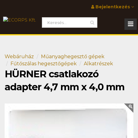
Bejelentkezés
Webáruház
Műanyaghegesztő gépek
Fűtőszálas hegesztőgépek
Alkatrészek
HÜRNER csatlakozó
adapter 4,7 mm x 4,0 mm