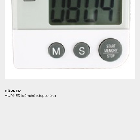
HÜRNER
HÜRNER időmérő (stopperóra)