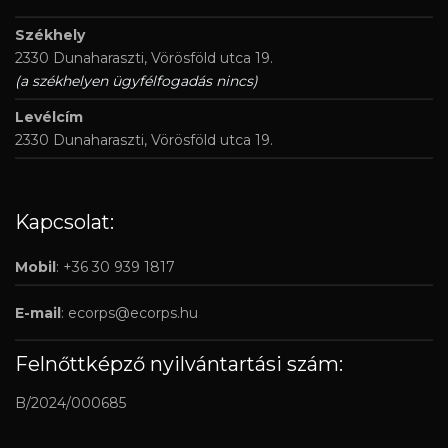
Székhely
2330 Dunaharaszti, Vörösföld utca 19.
(a székhelyen ügyfélfogadás nincs)
Levélcím
2330 Dunaharaszti, Vörösföld utca 19.
Kapcsolat:
Mobil
: +36 30 939 1817
E-mail
:
ecorps@ecorps.hu
Felnőttképző nyilvántartási szám:
B/2024/000685