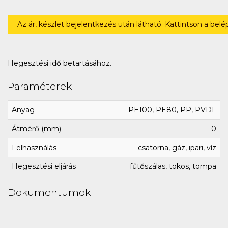
Az ár, készlet bejelentkezés után látható. Kattintson a bel
Hegesztési idő betartásához.
Paraméterek
Anyag
PE100, PE80, PP, PVDF
Átmérő (mm)
0
Felhasználás
csatorna, gáz, ipari, víz
Hegesztési eljárás
fűtőszálas, tokos, tompa
Dokumentumok