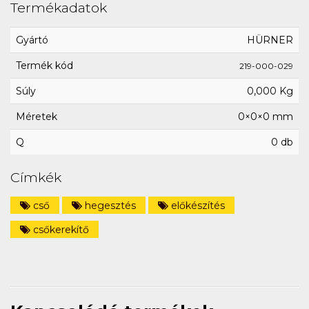
Termékadatok
Gyártó
HÜRNER
Termék kód
219-000-029
Súly
0,000 Kg
Méretek
0×0×0 mm
Q
0 db
Címkék
cső
hegesztés
előkészítés
csőkerekítő