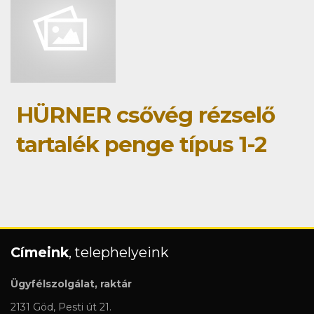
HÜRNER csővég rézselő
tartalék penge típus 1-2
Címeink
, telephelyeink
Ügyfélszolgálat, raktár
2131 Göd, Pesti út 21.