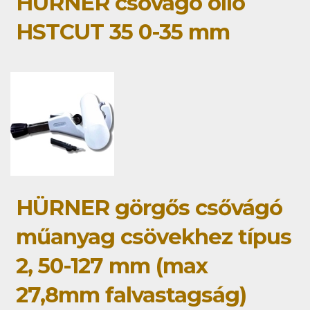
HÜRNER csővágó olló
HSTCUT 35 0-35 mm
HÜRNER görgős csővágó
műanyag csövekhez típus
2, 50-127 mm (max
27,8mm falvastagság)