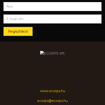
Regisztráció
www.ecorps.hu
ecorps@ecorps.hu