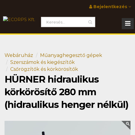
Bejelentkezés
Webáruház
Műanyaghegesztő gépek
Szerszámok és kiegészítők
Csőrögzítők és körkörösítők
HÜRNER hidraulikus
körkörösítő 280 mm
(hidraulikus henger nélkül)