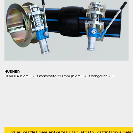
HÜRNER
HÜRNER hidraulikus körkörösítő 280 mm (hidraulikus henger nélkül)
Az ár, készlet bejelentkezés után látható. Kattintson a bel