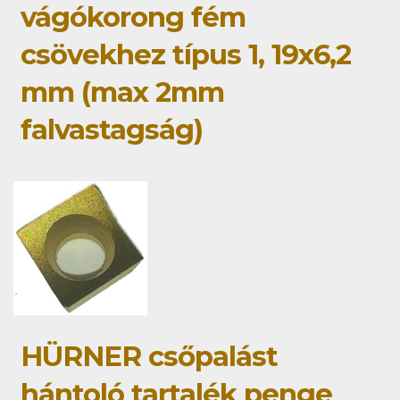
vágókorong fém
csövekhez típus 1, 19x6,2
mm (max 2mm
falvastagság)
HÜRNER csőpalást
hántoló tartalék penge