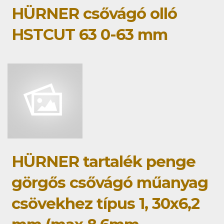
HÜRNER csővágó olló
HSTCUT 63 0-63 mm
HÜRNER tartalék penge
görgős csővágó műanyag
csövekhez típus 1, 30x6,2