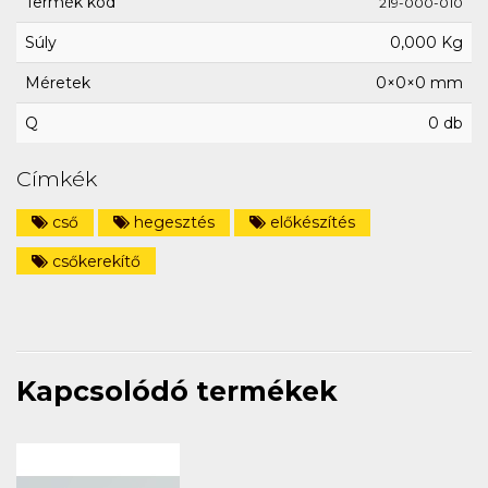
Termék kód
219-000-010
Súly
0,000 Kg
Méretek
0×0×0 mm
Q
0 db
Címkék
cső
hegesztés
előkészítés
csőkerekítő
Kapcsolódó termékek