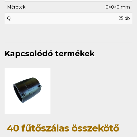
Méretek
0×0×0 mm
Q
25 db
Kapcsolódó termékek
40 fűtőszálas összekötő