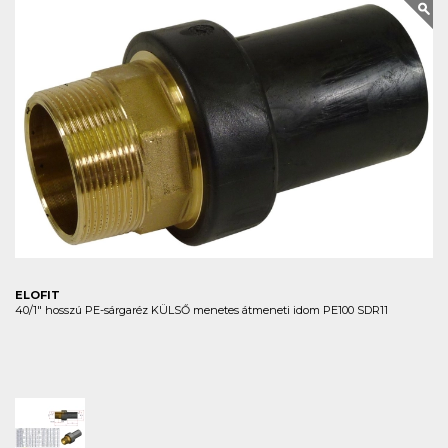
ELOFIT
40/1" hosszú PE-sárgaréz KÜLSŐ menetes átmeneti idom PE100 SDR11