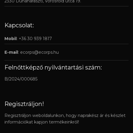
2330 Dunaharaszti, Vörösföld utca 19.
Kapcsolat:
Mobil
: +36 30 939 1817
E-mail
:
ecorps@ecorps.hu
Felnőttképző nyilvántartási szám:
B/2024/000685
Regisztráljon!
Regisztráljon weboldalunkon, hogy naprakész ár és készlet
információkat kapjon termékeinkről!