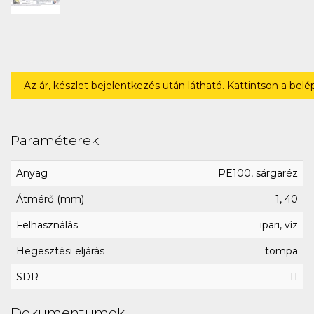
Az ár, készlet bejelentkezés után látható. Kattintson a bel
Paraméterek
Anyag
PE100, sárgaréz
Átmérő (mm)
1, 40
Felhasználás
ipari, víz
Hegesztési eljárás
tompa
SDR
11
Dokumentumok