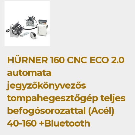
HÜRNER 160 CNC ECO 2.0
automata
jegyzőkönyvezős
tompahegesztőgép teljes
befogósorozattal (Acél)
40-160 +Bluetooth