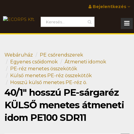
Bejelentkezés
Webáruház
PE csőrendszerek
Egyenes csőidomok
Átmeneti idomok
PE-réz menetes összekötők
Külső menetes PE-réz összekötők
Hosszú külső menetes PE-réz ö.
40/1" hosszú PE-sárgaréz
KÜLSŐ menetes átmeneti
idom PE100 SDR11