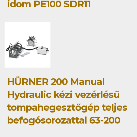
idom PE100 SDR11
HÜRNER 200 Manual
Hydraulic kézi vezérlésű
tompahegesztőgép teljes
befogósorozattal 63-200