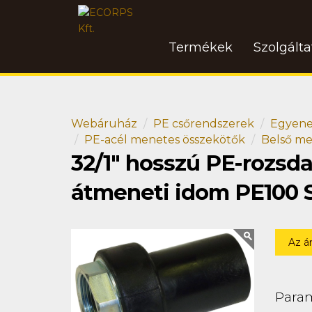
Termékek
Szolgált
Webáruház
PE csőrendszerek
Egyene
PE-acél menetes összekötők
Belső me
32/1" hosszú PE-rozs
átmeneti idom PE100 
Az á
Para