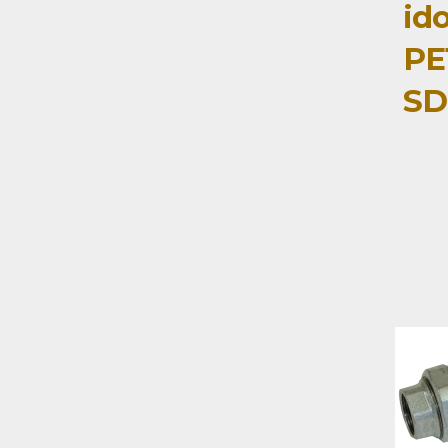
id
PE
SD