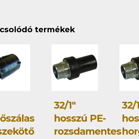
csolódó termékek
32/1"
32/
tőszálas
hosszú PE-
hos
szekötő
rozsdamentes
hor