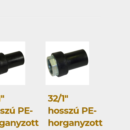
1"
32/1"
szú PE-
hosszú PE-
ganyzott
horganyzott