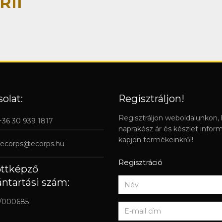
R11
olat:
Regisztráljon!
Regisztráljon weboldalunkon,
 +36 30 939 1817
naprakész ár és készlet infor
kapjon termékeinkről!
ecorps@ecorps.hu
Regisztráció
őttképző
ántartási szám:
/000685