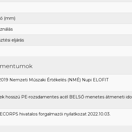
ő (mm)
ználás
tési eljárás
umentumok
2019 Nemzeti Műszaki Értékelés (NMÉ) Nupi ELOFIT
ek hosszú PE-rozsdamentes acél BELSŐ menetes átmeneti id
CORPS hivatalos forgalmazói nyilatkozat 2022.10.03.