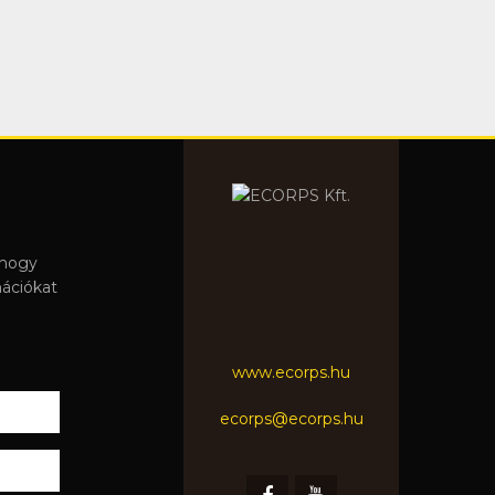
 hogy
mációkat
www.ecorps.hu
ecorps@ecorps.hu