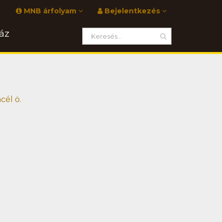
MNB árfolyam
Bejelentkezés
áz
cél ö.