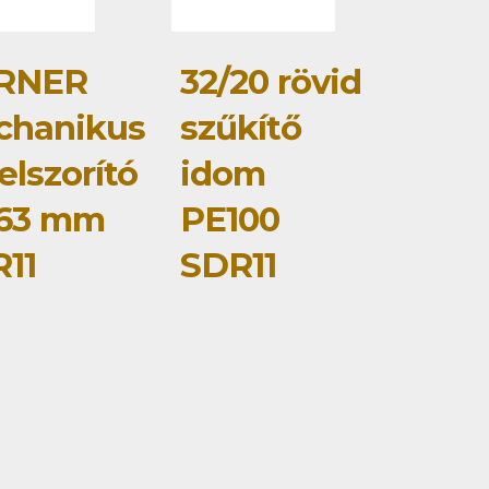
RNER
32/20 rövid
chanikus
szűkítő
elszorító
idom
-63 mm
PE100
11
SDR11