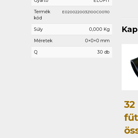
Gyártó
ELOFIT
Termék
E0200220032100C00110
kód
Kap
Súly
0,000 Kg
Méretek
0×0×0 mm
Q
30 db
32
fű
ös