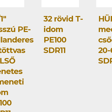
1"
32 rövid T-
HÜ
sszú PE-
idom
me
llanderes
PE100
cső
töttvas
SDR11
20
LSŐ
SDR
netes
meneti
om
100