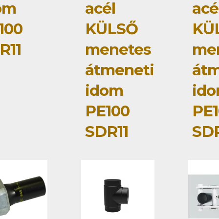
om
acél
acé
100
KÜLSŐ
KÜ
R11
menetes
me
átmeneti
átm
idom
ido
PE100
PE1
SDR11
SDR