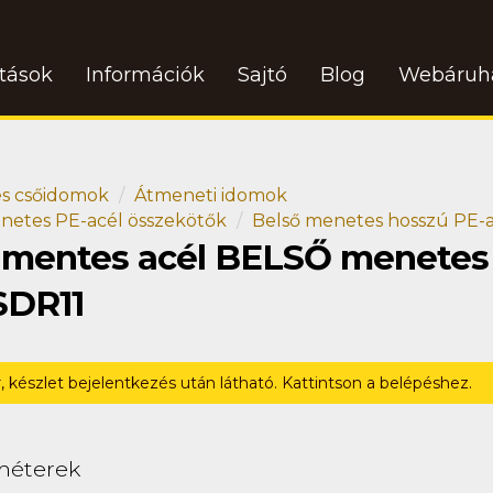
atások
Információk
Sajtó
Blog
Webáruh
s csőidomok
Átmeneti idomok
netes PE-acél összekötők
Belső menetes hosszú PE-a
damentes acél BELSŐ menetes
SDR11
r, készlet bejelentkezés után látható. Kattintson a belépéshez.
méterek