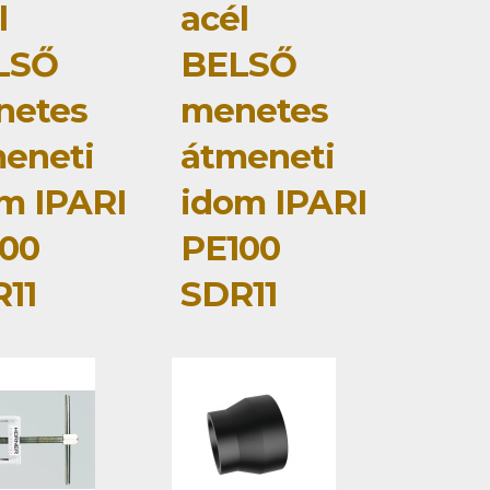
l
acél
LSŐ
BELSŐ
netes
menetes
eneti
átmeneti
m IPARI
idom IPARI
00
PE100
11
SDR11