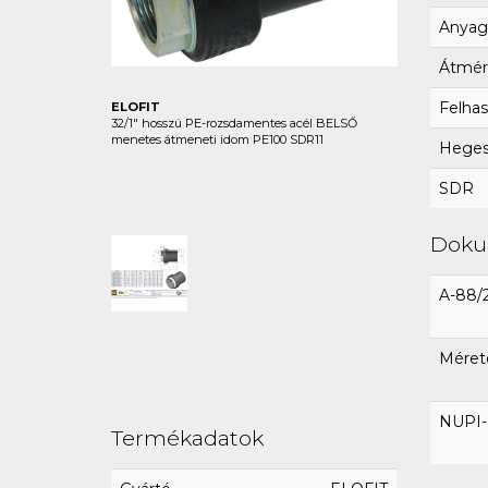
Anyag
Átmér
Felhas
ELOFIT
32/1" hosszú PE-rozsdamentes acél BELSŐ
menetes átmeneti idom PE100 SDR11
Hegesz
SDR
Dok
A-88/
Méret
NUPI-E
Termékadatok