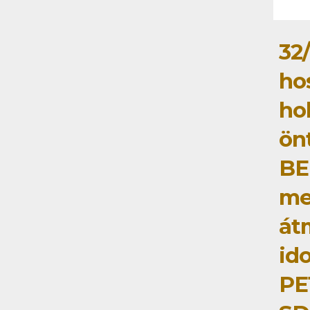
32/
ho
ho
ön
BE
me
át
id
PE