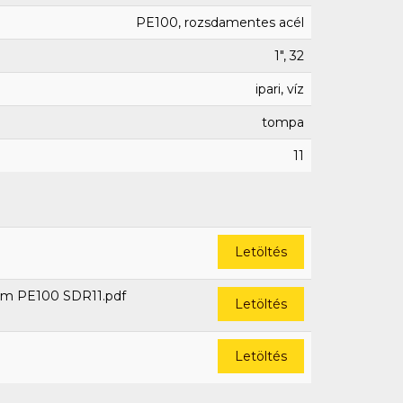
PE100, rozsdamentes acél
1", 32
ipari, víz
tompa
11
Letöltés
om PE100 SDR11.pdf
Letöltés
Letöltés