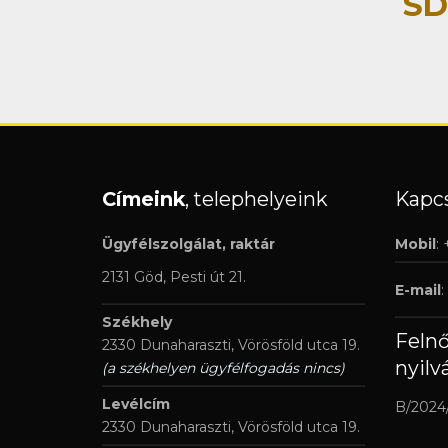
SD
Címeink
, telephelyeink
Kapcs
Ügyfélszolgálat, raktár
Mobil
:
2131 Göd, Pesti út 21.
E-mail
:
Székhely
Feln
2330 Dunaharaszti, Vörösföld utca 19.
nyilv
(a székhelyen ügyfélfogadás nincs)
Levélcím
B/2024
2330 Dunaharaszti, Vörösföld utca 19.