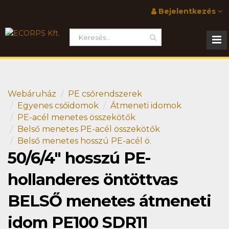
Bejelentkezés
Webáruház
PE csőrendszerek
Egyenes csőidomok
Átmeneti idomok
PE-acél menetes összekötők
Belső menetes PE-acél összekötők
Belső menetes hosszú PE-acél ö.
50/6/4" hosszú PE-
hollanderes öntöttvas
BELSŐ menetes átmeneti
idom PE100 SDR11