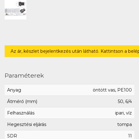
Az ár, készlet bejelentkezés után látható. Kattintson a bel
Paraméterek
Anyag
öntött vas, PE100
Átmérő (mm)
50, 6/4
Felhasználás
ipari, víz
Hegesztési eljárás
tompa
SDR
11