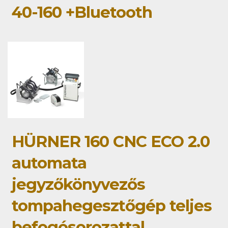
40-160 +Bluetooth
HÜRNER 160 CNC ECO 2.0
automata
jegyzőkönyvezős
tompahegesztőgép teljes
befogósorozattal