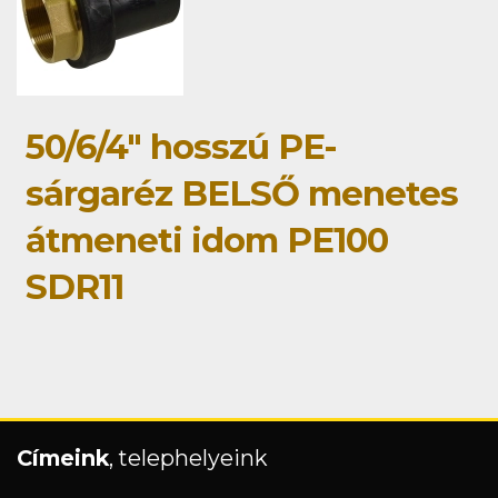
50/6/4" hosszú PE-
sárgaréz BELSŐ menetes
átmeneti idom PE100
SDR11
Címeink
, telephelyeink