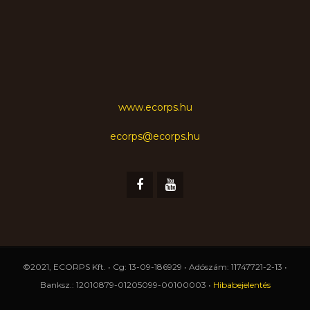
www.ecorps.hu
ecorps@ecorps.hu
©2021, ECORPS Kft. • Cg: 13-09-186929 • Adószám: 11747721-2-13 •
Banksz.: 12010879-01205099-00100003 •
Hibabejelentés