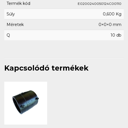
Termék kód
E0200240050124C00110
Súly
0,600 Kg
Méretek
0×0×0 mm
Q
10 db
Kapcsolódó termékek