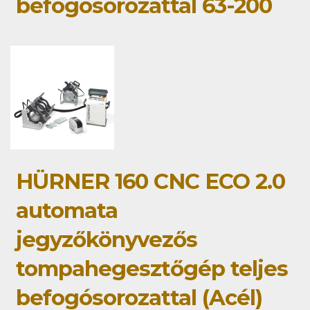
befogósorozattal 63-200
HÜRNER 160 CNC ECO 2.0
automata
jegyzőkönyvezős
tompahegesztőgép teljes
befogósorozattal (Acél)