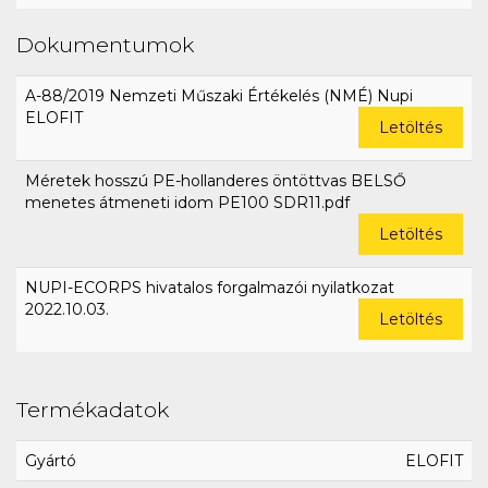
Dokumentumok
A-88/2019 Nemzeti Műszaki Értékelés (NMÉ) Nupi
ELOFIT
Letöltés
Méretek hosszú PE-hollanderes öntöttvas BELSŐ
menetes átmeneti idom PE100 SDR11.pdf
Letöltés
NUPI-ECORPS hivatalos forgalmazói nyilatkozat
2022.10.03.
Letöltés
Termékadatok
Gyártó
ELOFIT