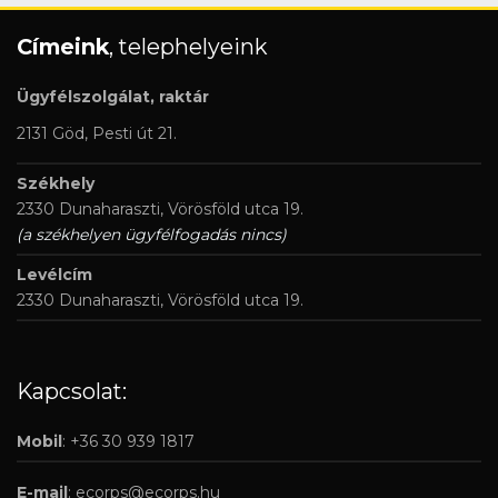
Címeink
, telephelyeink
Ügyfélszolgálat, raktár
2131 Göd, Pesti út 21.
Székhely
2330 Dunaharaszti, Vörösföld utca 19.
(a székhelyen ügyfélfogadás nincs)
Levélcím
2330 Dunaharaszti, Vörösföld utca 19.
Kapcsolat:
Mobil
: +36 30 939 1817
E-mail
:
ecorps@ecorps.hu