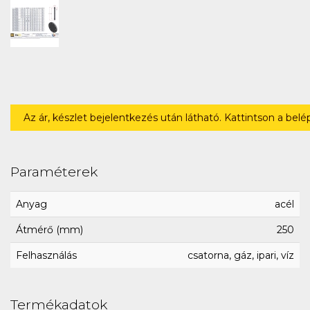
Az ár, készlet bejelentkezés után látható. Kattintson a bel
Paraméterek
Anyag
acél
Átmérő (mm)
250
Felhasználás
csatorna, gáz, ipari, víz
Termékadatok