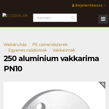
Bejelentkezés
Webáruház
PE csőrendszerek
Egyenes csőidomok
Vakkarimák
250 aluminium vakkarima
PN10