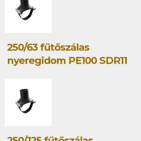
250/63 fűtőszálas
nyeregidom PE100 SDR11
250/125 fűtőszálas