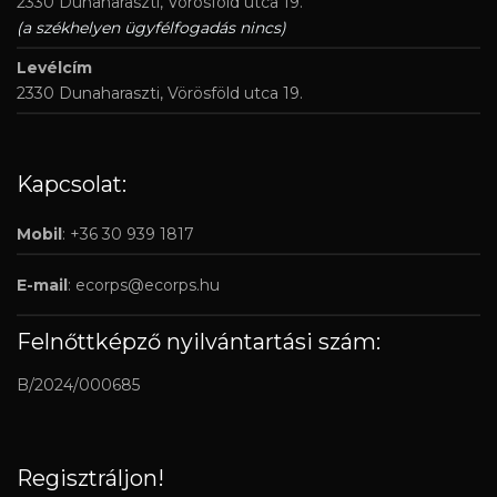
2330 Dunaharaszti, Vörösföld utca 19.
(a székhelyen ügyfélfogadás nincs)
Levélcím
2330 Dunaharaszti, Vörösföld utca 19.
Kapcsolat:
Mobil
: +36 30 939 1817
E-mail
:
ecorps@ecorps.hu
Felnőttképző nyilvántartási szám:
B/2024/000685
Regisztráljon!