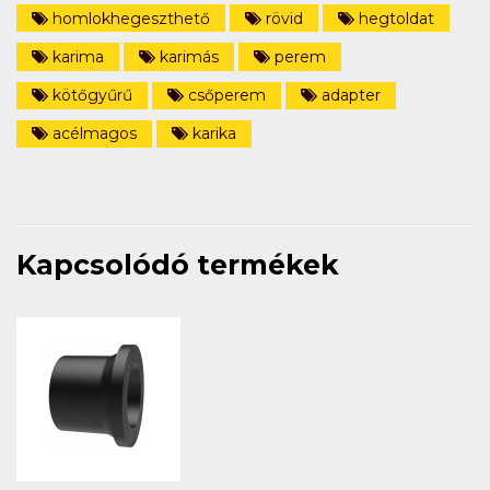
homlokhegeszthető
rövid
hegtoldat
karima
karimás
perem
kötőgyűrű
csőperem
adapter
acélmagos
karika
Kapcsolódó termékek