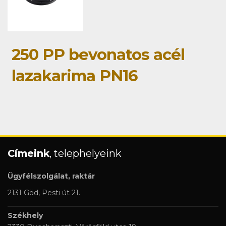
250 PP bevonatos acél
lazakarima PN16
Címeink
, telephelyeink
Ügyfélszolgálat, raktár
2131 Göd, Pesti út 21.
Székhely