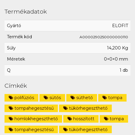
Termékadatok
Gyártó
ELOFIT
Termék kód
A0000290250000000110
Súly
14,200 Kg
Méretek
0×0×0 mm
Q
1 db
Címkék
polifúziós
sütős
süthető
tompa
tompahegesztésű
tükörhegeszthető
homlokhegeszthető
hosszított
tompa
tompahegesztésű
tükörhegeszthető