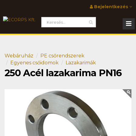
Bejelentkezés
Webáruház
PE csőrendszerek
Egyenes csőidomok
Lazakarimák
250 Acél lazakarima PN16