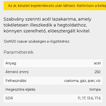
Az ár, készlet bejelentkezés után látható. Kattintson a bel
Szabvány szerinti acél lazakarima, amely
tökéletesen illeszkedik a hegtoldathoz,
könnyen szerelhető, előesztergált kivitel.
12xM20 csavar szükséges a rögzítéshez.
Paraméterek
Anyag
acél
Átmérő (mm)
250
Felhasználás
csatorna, gáz, ipari, víz
Hegesztési eljárás
tompa
SDR
11, 17, 13.6, 17.6