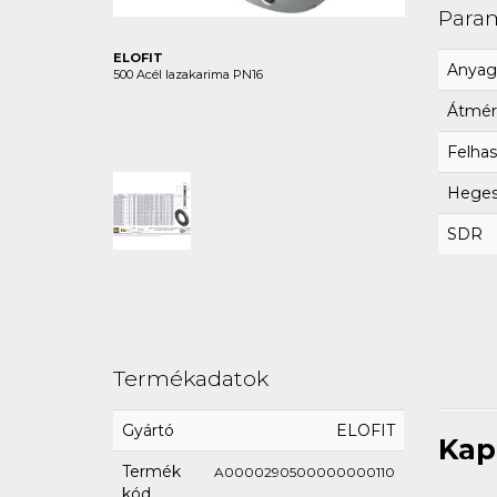
Para
ELOFIT
Anyag
500 Acél lazakarima PN16
Átmér
Felhas
Hegesz
SDR
Termékadatok
Gyártó
ELOFIT
Kap
Termék
A0000290500000000110
kód