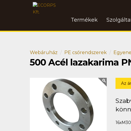
Termékek
Szolgált
Webáruház
PE csőrendszerek
Egyene
500 Acél lazakarima P
Az á
Szabv
könny
16xM30 