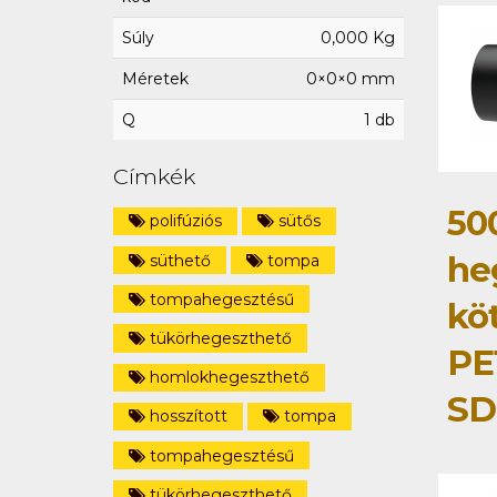
Súly
0,000 Kg
Méretek
0×0×0 mm
Q
1 db
Címkék
50
polifúziós
sütős
he
süthető
tompa
tompahegesztésű
kö
tükörhegeszthető
PE
homlokhegeszthető
SD
hosszított
tompa
tompahegesztésű
tükörhegeszthető