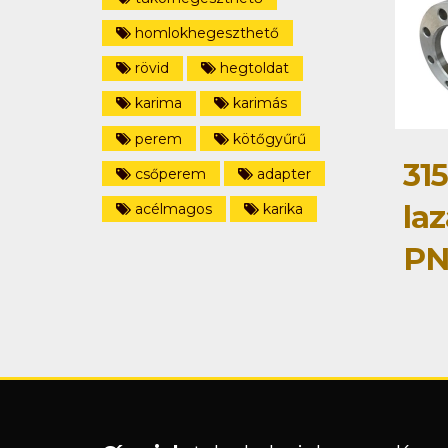
homlokhegeszthető
rövid
hegtoldat
karima
karimás
perem
kötőgyűrű
315
csőperem
adapter
la
acélmagos
karika
PN