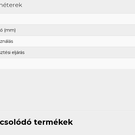
méterek
ő (mm)
ználás
tési eljárás
csolódó termékek