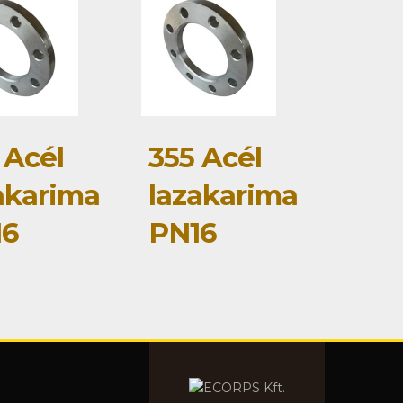
 Acél
355 Acél
akarima
lazakarima
16
PN16