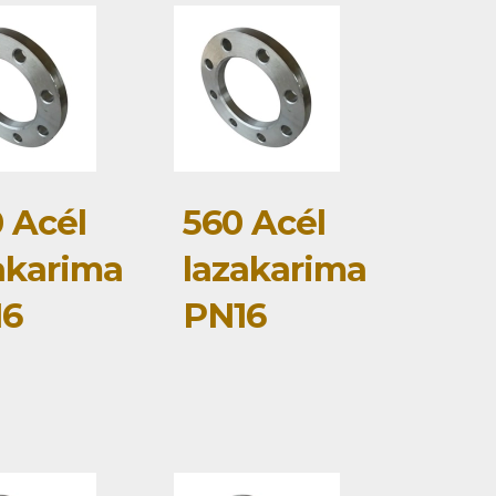
 Acél
560 Acél
akarima
lazakarima
16
PN16