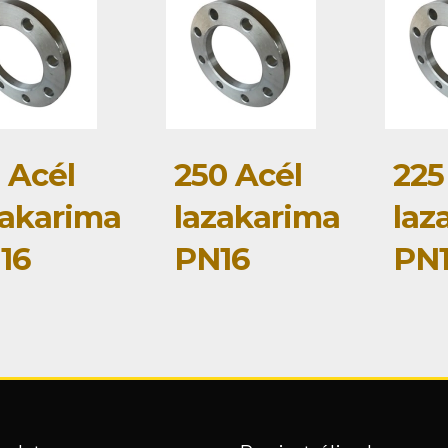
 Acél
250 Acél
225
zakarima
lazakarima
laz
16
PN16
PN