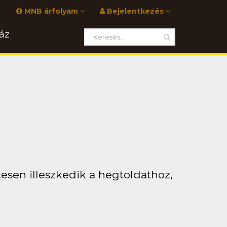
MNB árfolyam
Bejelentkezés
áz
tesen illeszkedik a hegtoldathoz,