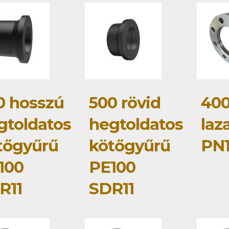
0 hosszú
500 rövid
400
gtoldatos
hegtoldatos
laz
tőgyűrű
kötőgyűrű
PN
100
PE100
R11
SDR11