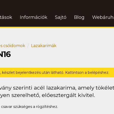
atások
Információk
Sajtó
Blog
Webáruh
s csőidomok
Lazakarimák
N16
r, készlet bejelentkezés után látható. Kattintson a belépéshez.
ány szerinti acél lazakarima, amely tökéle
en szerelhető, előesztergált kivitel.
csavar szükséges a rögzítéshez.