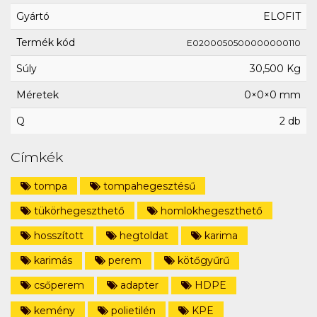
Gyártó
ELOFIT
Termék kód
E0200050500000000110
Súly
30,500 Kg
Méretek
0×0×0 mm
Q
2 db
Címkék
tompa
tompahegesztésű
tükörhegeszthető
homlokhegeszthető
hosszított
hegtoldat
karima
karimás
perem
kötőgyűrű
csőperem
adapter
HDPE
kemény
polietilén
KPE