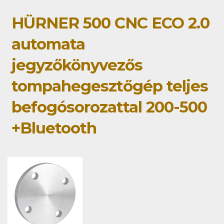
HÜRNER 500 CNC ECO 2.0
automata
jegyzőkönyvezős
tompahegesztőgép teljes
befogósorozattal 200-500
+Bluetooth