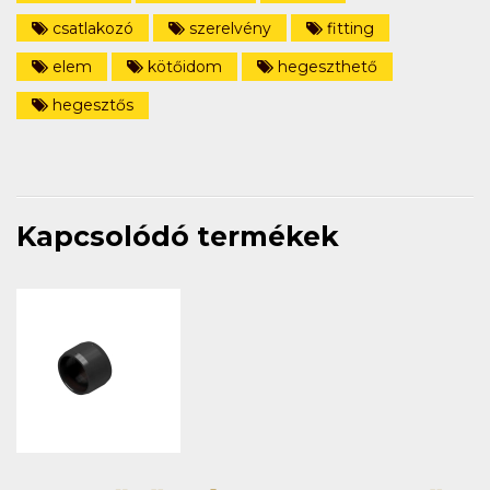
csatlakozó
szerelvény
fitting
elem
kötőidom
hegeszthető
hegesztős
Kapcsolódó termékek