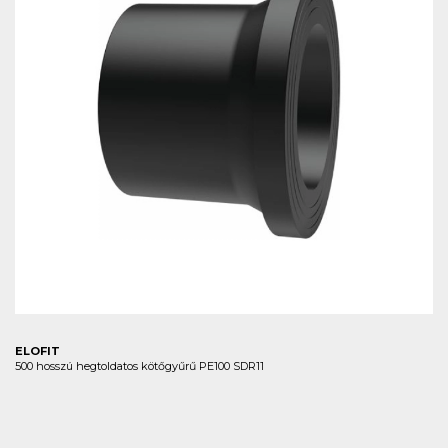
ELOFIT
500 hosszú hegtoldatos kötőgyűrű PE100 SDR11