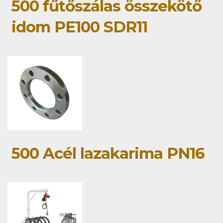
500 fűtőszálas összekötő
idom PE100 SDR11
500 Acél lazakarima PN16