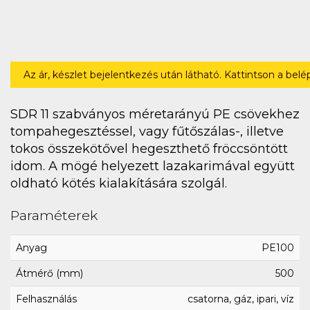
Az ár, készlet bejelentkezés után látható. Kattintson a bel
SDR 11 szabványos méretarányú PE csövekhez
tompahegesztéssel, vagy fűtőszálas-, illetve
tokos összekötővel hegeszthető fröccsöntött
idom. A mögé helyezett lazakarimával együtt
oldható kötés kialakítására szolgál.
Paraméterek
Anyag
PE100
Átmérő (mm)
500
Felhasználás
csatorna, gáz, ipari, víz