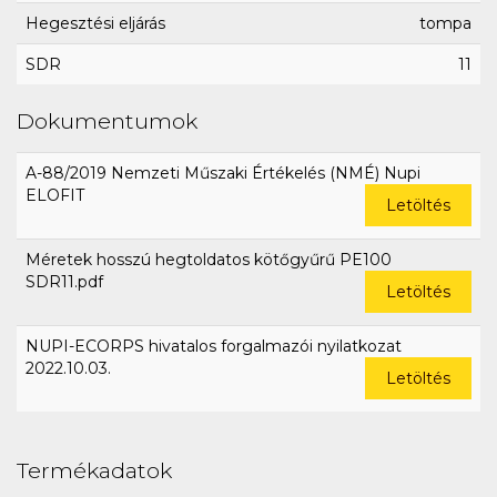
Hegesztési eljárás
tompa
SDR
11
Dokumentumok
A-88/2019 Nemzeti Műszaki Értékelés (NMÉ) Nupi
ELOFIT
Letöltés
Méretek hosszú hegtoldatos kötőgyűrű PE100
SDR11.pdf
Letöltés
NUPI-ECORPS hivatalos forgalmazói nyilatkozat
2022.10.03.
Letöltés
Termékadatok