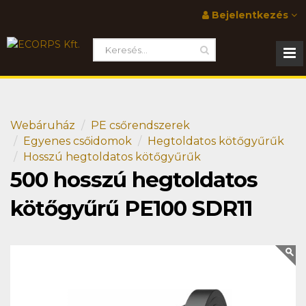
Bejelentkezés
Webáruház
PE csőrendszerek
Egyenes csőidomok
Hegtoldatos kötőgyűrűk
Hosszú hegtoldatos kötőgyűrűk
500 hosszú hegtoldatos
kötőgyűrű PE100 SDR11