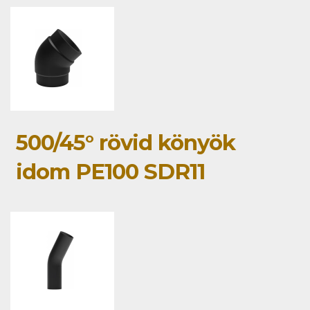
500/45° rövid könyök
idom PE100 SDR11