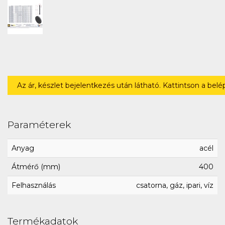
Az ár, készlet bejelentkezés után látható. Kattintson a bel
Paraméterek
Anyag
acél
Átmérő (mm)
400
Felhasználás
csatorna, gáz, ipari, víz
Termékadatok