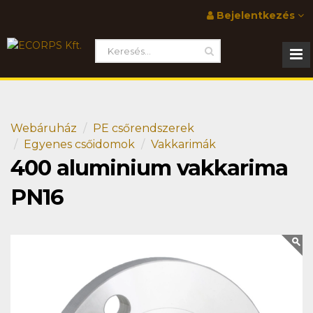
Bejelentkezés
Webáruház
PE csőrendszerek
Egyenes csőidomok
Vakkarimák
400 aluminium vakkarima
PN16