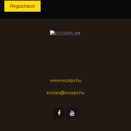
Regisztráció
www.ecorps.hu
ecorps@ecorps.hu