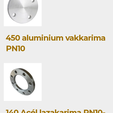
450 aluminium vakkarima
PN10
140 Acél lazakarima PN10-