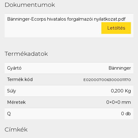
Dokumentumok
Bänninger-Ecorps hivatalos forgalmazói nyilatkozat.pdf
Letöltés
Termékadatok
Gyártó
Bänninger
Termék kód
E0200070063000011170
Súly
0,200 Kg
Méretek
0×0×0 mm
Q
0 db
Címkék