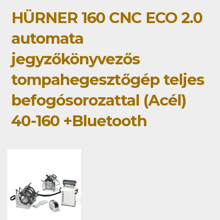
HÜRNER 160 CNC ECO 2.0
automata
jegyzőkönyvezős
tompahegesztőgép teljes
befogósorozattal (Acél)
40-160 +Bluetooth