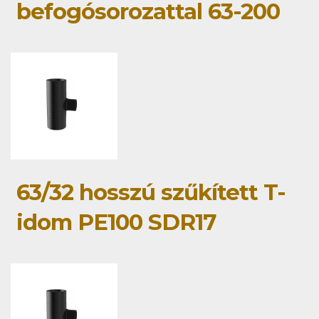
befogósorozattal 63-200
63/32 hosszú szűkített T-
idom PE100 SDR17