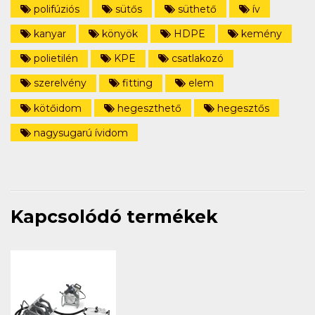
polifúziós
sütős
süthető
ív
kanyar
könyök
HDPE
kemény
polietilén
KPE
csatlakozó
szerelvény
fitting
elem
kötőidom
hegeszthető
hegesztős
nagysugarú ívidom
Kapcsolódó termékek