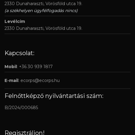
2330 Dunaharaszti, Vörösföld utca 19.
(a székhelyen ügyfélfogadás nincs)
Levélcím
2330 Dunaharaszti, Vörösföld utca 19.
Kapcsolat:
Mobil
: +36 30 939 1817
E-mail
:
ecorps@ecorps.hu
Felnőttképző nyilvántartási szám:
B/2024/000685
Regisztráljon!