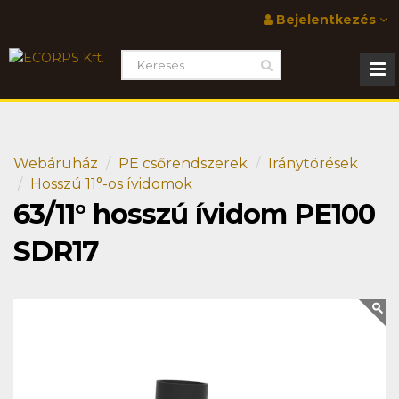
Bejelentkezés
Webáruház
PE csőrendszerek
Iránytörések
Hosszú 11°-os ívidomok
63/11° hosszú ívidom PE100
SDR17