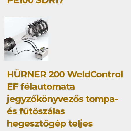
PE100 SDR17
HÜRNER 200 WeldControl
EF félautomata
jegyzőkönyvezős tompa-
és fűtőszálas
hegesztőgép teljes