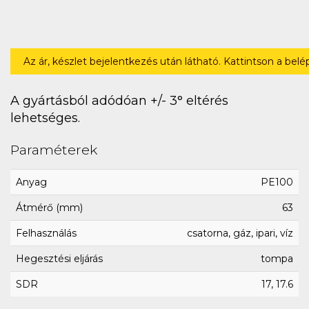
Az ár, készlet bejelentkezés után látható. Kattintson a bel
A gyártásból adódóan +/- 3° eltérés
lehetséges.
Paraméterek
Anyag
PE100
Átmérő (mm)
63
Felhasználás
csatorna, gáz, ipari, víz
Hegesztési eljárás
tompa
SDR
17, 17.6