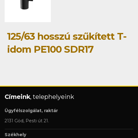
125/63 hosszú szűkített T-
idom PE100 SDR17
Címeink
, telephelyeink
Ügyfélszolgálat, raktár
2131 Göd, Pesti út 21.
Székhely