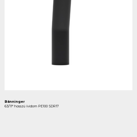
Bänninger
63/11° hosszú ívidom PE100 SDR17