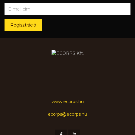
Regisztráció
www.ecorps.hu
ecorps@ecorps.hu