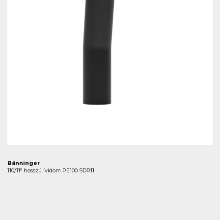
Bänninger
110/11° hosszú ívidom PE100 SDR11