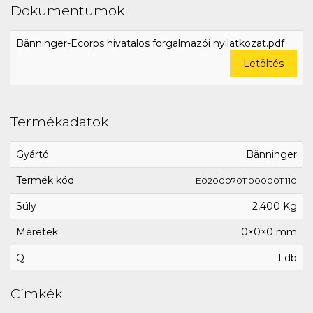
Dokumentumok
Bänninger-Ecorps hivatalos forgalmazói nyilatkozat.pdf
Letöltés
Termékadatok
Gyártó
Bänninger
Termék kód
E0200070110000011110
Súly
2,400 Kg
Méretek
0×0×0 mm
Q
1 db
Címkék