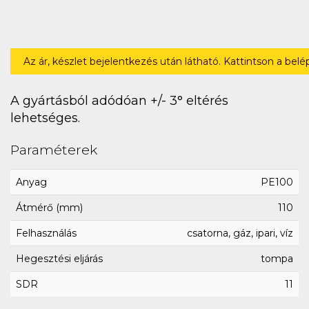
Az ár, készlet bejelentkezés után látható. Kattintson a bel
A gyártásból adódóan +/- 3° eltérés
lehetséges.
Paraméterek
Anyag
PE100
Átmérő (mm)
110
Felhasználás
csatorna, gáz, ipari, víz
Hegesztési eljárás
tompa
SDR
11