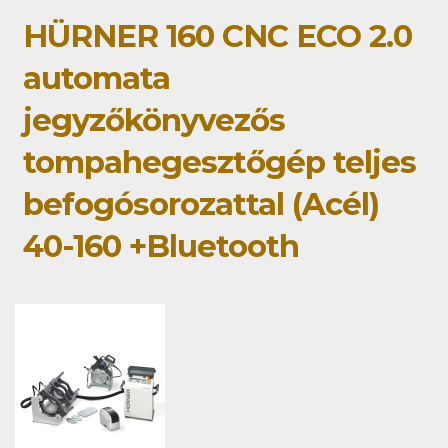
HÜRNER 160 CNC ECO 2.0
automata
jegyzőkönyvezős
tompahegesztőgép teljes
befogósorozattal (Acél)
40-160 +Bluetooth