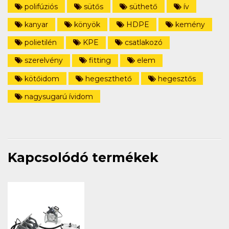
polifúziós
sütős
süthető
ív
kanyar
könyök
HDPE
kemény
polietilén
KPE
csatlakozó
szerelvény
fitting
elem
kötőidom
hegeszthető
hegesztős
nagysugarú ívidom
Kapcsolódó termékek