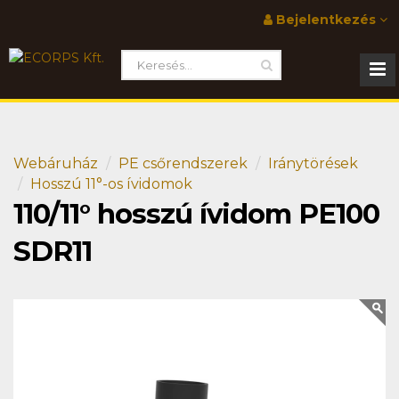
Bejelentkezés
Webáruház
PE csőrendszerek
Iránytörések
Hosszú 11°-os ívidomok
110/11° hosszú ívidom PE100
SDR11